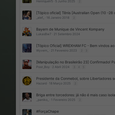
HenriqueV5
5 Junho 2025
2
[Tópico oficial] Tênis [Australian Open (10 -2
_alef_
16 Janeiro 2018
2
Bayern de Munique de Vincent Kompany
LukasBw7
21 Setembro 2024
[Tópico Oficial] WREXHAM FC - Bem vindos 
Wyvern_
21 Fevereiro 2023
2
3
[Manipulação no Brasileirão 23] Confirmado! P
Poor_Boy
2 Abril 2024
3
4
5
Presidente da Conmebol, sobre Libertadores se
Hazard
18 Março 2025
2
Briga entre torcedores: já não é mais caso isol
_paniko_
1 Fevereiro 2025
2
#ForçaChape