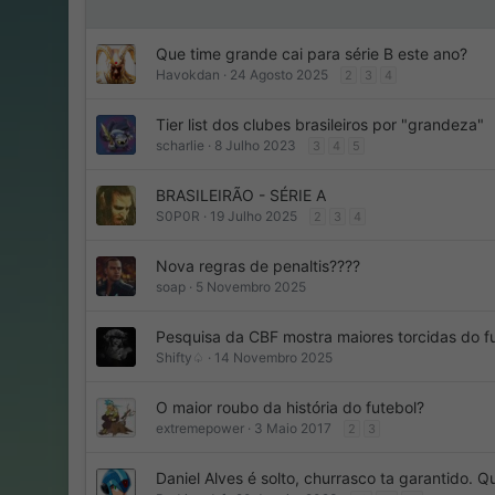
Que time grande cai para série B este ano?
Havokdan
24 Agosto 2025
2
3
4
Tier list dos clubes brasileiros por "grandeza"
scharlie
8 Julho 2023
3
4
5
BRASILEIRÃO - SÉRIE A
S0P0R
19 Julho 2025
2
3
4
Nova regras de penaltis????
soap
5 Novembro 2025
Pesquisa da CBF mostra maiores torcidas do fut
Shifty♤
14 Novembro 2025
O maior roubo da história do futebol?
extremepower
3 Maio 2017
2
3
Daniel Alves é solto, churrasco ta garantido.