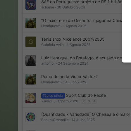
SAF da Portuguesa: projeto de R$ 1 bilhão e m
scharlie
30 Outubro 2024
"O maior erro do Oscar foi ir jogar na China"
HenriqueV5
1 Agosto 2025
Tenis shox Nike anos 2004/2005
G
Gabriela Avila
4 Agosto 2025
Luiz Henrique, do Botafogo, é acusado de rec
antonioli
24 Setembro 2024
Por onde anda Victor Váldez?
HenriqueV5
19 Julho 2025
Sport Club do Recife
Tópico oficial
Ysmiki
5 Agosto 2020
2
3
4
[Quantidade x Variedade] O Chelsea é o maio
PocketCrocodile
14 Julho 2025