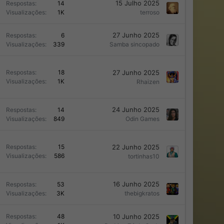
15 Julho 2025
Respostas
14
e
Visualizações
1K
terroso
e
27 Junho 2025
Respostas
6
Visualizações
339
Samba sincopado
E
27 Junho 2025
Respostas
18
n
Visualizações
1K
Rhaizen
q
u
e
24 Junho 2025
Respostas
14
Visualizações
849
Odin Games
e
E
22 Junho 2025
Respostas
15
n
Visualizações
586
tortinhas10
q
u
e
16 Junho 2025
Respostas
53
Visualizações
3K
thebigkratos
e
E
10 Junho 2025
Respostas
48