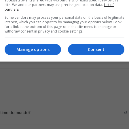
accessed by and shared with 446 partners, or used specifically by this
eta de voltar à Série A em 2029
site. We and our partners may use precise geolocation data.
List of
partners.
Some vendors may process your personal data on the basis of legitimate
interest, which you can object to by managing your options below. Look
for a link at the bottom of this page or in the site menu to manage or
withdraw consent in privacy and cookie settings.
Manage options
Consent
eber dinheiro em caso Lucas Paquetá
r time do mundo?