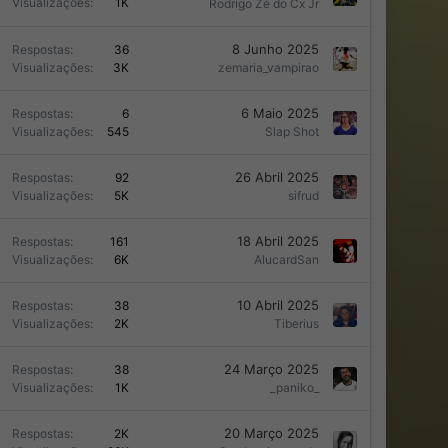
n
Visualizações
1K
Rodrigo Zé do Cx Jr
q
u
8 Junho 2025
Respostas
36
e
Visualizações
3K
zemaria_vampirao
e
6 Maio 2025
Respostas
6
Visualizações
545
Slap Shot
E
26 Abril 2025
Respostas
92
n
Visualizações
5K
sifrud
q
u
18 Abril 2025
Respostas
161
e
Visualizações
6K
AlucardSan
e
10 Abril 2025
Respostas
38
Visualizações
2K
Tiberius
E
24 Março 2025
Respostas
38
n
Visualizações
1K
_paniko_
q
u
20 Março 2025
Respostas
2K
e