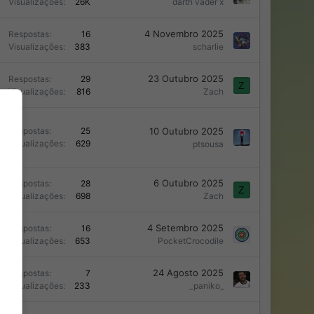
Visualizações
26K
darth vader x
4 Novembro 2025
Respostas
16
Visualizações
383
scharlie
23 Outubro 2025
Respostas
29
Z
Visualizações
816
Zaϲh
10 Outubro 2025
Respostas
25
Visualizações
629
ptsousa
6 Outubro 2025
Respostas
28
Z
Visualizações
698
Zaϲh
4 Setembro 2025
Respostas
16
Visualizações
653
PocketCrocodile
24 Agosto 2025
Respostas
7
Visualizações
233
_paniko_