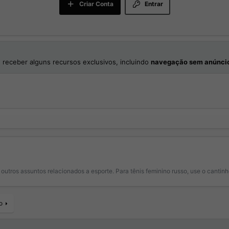
Criar Conta
Entrar
 receber alguns recursos exclusivos, incluindo
navegação sem anúnci
outros assuntos relacionados a esporte. Para tênis feminino russo, use o cantinh
o