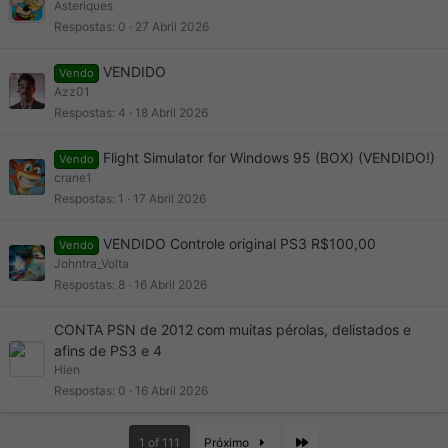
Asteriques
Respostas
0
27 Abril 2026
VENDIDO
Vendo
Azz01
Respostas
4
18 Abril 2026
Flight Simulator for Windows 95 (BOX) (VENDIDO!)
Vendo
crane1
Respostas
1
17 Abril 2026
VENDIDO Controle original PS3 R$100,00
Vendo
Johntra_Volta
Respostas
8
16 Abril 2026
CONTA PSN de 2012 com muitas pérolas, delistados e
afins de PS3 e 4
Hien
Respostas
0
16 Abril 2026
Last
1 of 111
Próximo