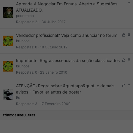
F
Aprenda A Negociar Em Foruns. Aberto a Sugestões.
i
ATUALIZADO.
x
pedromota
o
Respostas
21
30 Julho 2017
T
F
Vendedor profissional? Veja como anunciar no fórum
r
i
brunoos
a
x
Respostas
0
18 Outubro 2012
n
o
c
T
F
Importante: Regras essenciais da seção classificados
a
r
i
brunoos
d
a
x
Respostas
0
23 Janeiro 2010
o
n
o
c
T
F
ATENÇÃO: Regra sobre &quot;ups&quot; e demais
a
r
i
avisos - Favor ler antes de postar
d
a
x
Ed
o
n
o
Respostas
3
17 Fevereiro 2009
c
a
d
o