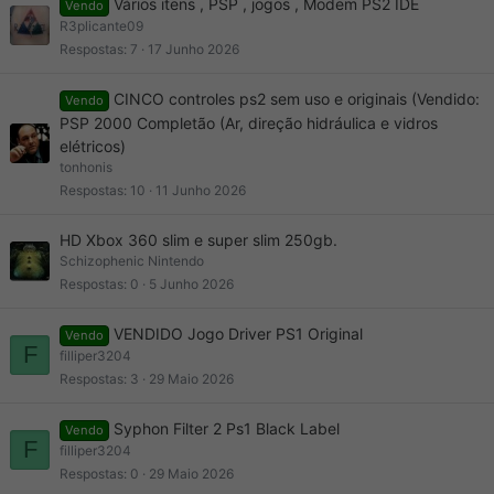
Vários itens , PSP , jogos , Modem PS2 IDE
Vendo
R3plicante09
Respostas
7
17 Junho 2026
CINCO controles ps2 sem uso e originais (Vendido:
Vendo
PSP 2000 Completão (Ar, direção hidráulica e vidros
elétricos)
tonhonis
Respostas
10
11 Junho 2026
HD Xbox 360 slim e super slim 250gb.
Schizophenic Nintendo
Respostas
0
5 Junho 2026
VENDIDO Jogo Driver PS1 Original
Vendo
F
filliper3204
Respostas
3
29 Maio 2026
Syphon Filter 2 Ps1 Black Label
Vendo
F
filliper3204
Respostas
0
29 Maio 2026