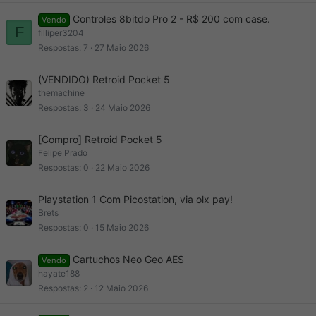
Controles 8bitdo Pro 2 - R$ 200 com case.
Vendo
F
filliper3204
Respostas
7
27 Maio 2026
(VENDIDO) Retroid Pocket 5
themachine
Respostas
3
24 Maio 2026
[Compro] Retroid Pocket 5
Felipe Prado
Respostas
0
22 Maio 2026
Playstation 1 Com Picostation, via olx pay!
Brets
Respostas
0
15 Maio 2026
Cartuchos Neo Geo AES
Vendo
hayate188
Respostas
2
12 Maio 2026