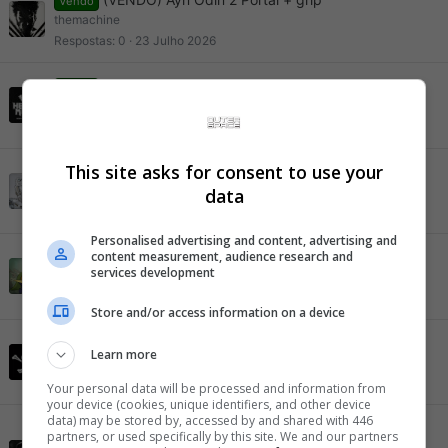
Vendo
themachine
Respostas
0
23 Julho 2026
Jogos antigos de pc e de revistas 14 cds R$ 80
Vendo
Le Metal
Respostas
12
22 Julho 2026
This site asks for consent to use your
[VENDO] RG35XX Plus da Anbernic
Rafa9000
data
Respostas
0
20 Julho 2026
Personalised advertising and content, advertising and
content measurement, audience research and
[COMPRO] Jogos de Wii
Compro
services development
GAMETA
Respostas
1
15 Julho 2026
Store and/or access information on a device
Vendido
Learn more
okhulto
Respostas
0
15 Julho 2026
Your personal data will be processed and information from
your device (cookies, unique identifiers, and other device
data) may be stored by, accessed by and shared with 446
Video Game Portátil Dig Dug 03 em 1, Original
Vendo
partners, or used specifically by this site. We and our partners