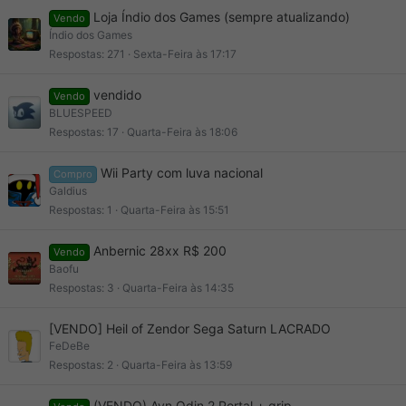
Loja Índio dos Games (sempre atualizando)
Vendo
Índio dos Games
Respostas
271
Sexta-Feira às 17:17
vendido
Vendo
BLUESPEED
Respostas
17
Quarta-Feira às 18:06
Wii Party com luva nacional
Compro
Galdius
Respostas
1
Quarta-Feira às 15:51
Anbernic 28xx R$ 200
Vendo
Baofu
Respostas
3
Quarta-Feira às 14:35
[VENDO] Heil of Zendor Sega Saturn LACRADO
FeDeBe
Respostas
2
Quarta-Feira às 13:59
(VENDO) Ayn Odin 2 Portal + grip