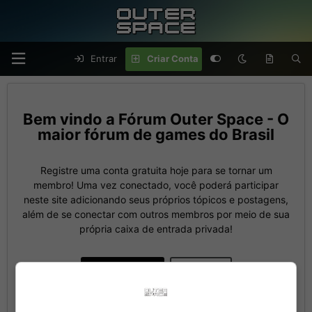
Entrar
Criar Conta
Fórum Outer Space - O
maior fórum de games do Brasil
Registre uma conta gratuita hoje para se tornar um
membro! Uma vez conectado, você poderá participar
neste site adicionando seus próprios tópicos e postagens,
além de se conectar com outros membros por meio de sua
própria caixa de entrada privada!
Criar Conta
Entrar