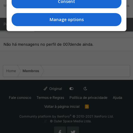
Consent
Mensagens
Reações
Pontos
0
0
0
Manage options
Posts de Perfil
Última atividade
Publicações
Sobre Mim
Não há mensagens no perfil de 007dende ainda.
Home
Membros
Original
Fale conosco
Termos e Regras
Política de privacidade
Ajuda
Voltar à página inicial
R
S
S
®
Community platform by XenForo
© 2010-2021 XenForo Ltd.
© Outer Space Media Ltda.