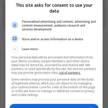
This site asks for consent to use your
Anunciando os planos GOLD no Fórum Outer Space
data
Visitante, agora você pode ajudar o Fórum Outer Space e
receber alguns recursos exclusivos, incluindo
navegação sem
Personalised advertising and content, advertising and
anúncios
e
dois temas exclusivos
. Veja os detalhes
aqui.
content measurement, audience research and
services development
Home
Membros
Store and/or access information on a device
Learn more
Your personal data will be processed and information from
your device (cookies, unique identifiers, and other device
0
data) may be stored by, accessed by and shared with 446
partners, or used specifically by this site. We and our partners
may use precise geolocation data.
List of partners.
Some vendors may process your personal data on the basis
of legitimate interest, which you can object to by managing
007dende
your options below. Look for a link at the bottom of this page
or in the site menu to manage or withdraw consent in privacy
Larva
·
33
and cookie settings.
Registrado
19 Maio 2026
Visto pela última vez
8 Julho 2026