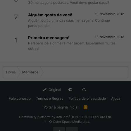
30 mensagens postadas. Você deve gostar daqui!
19 Novembro 2012
Alguém gosta de você
2
Alguém curtiu uma das suas mensagens. Continue
participando!
13 Novembro 2012
Primeira mensagem!
1
Parabéns pela primeira mensagem. Esperamos muitas
outras!
Home
Membros
Original
Fale conosco
Termos e Regras
Política de privacidade
Ajuda
Voltar à página inicial
R
S
S
®
Community platform by XenForo
© 2010-2021 XenForo Ltd.
© Outer Space Media Ltda.