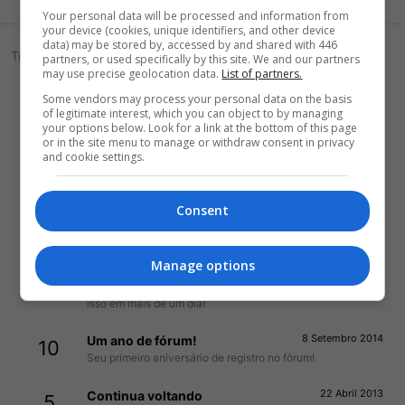
Your personal data will be processed and information from
your device (cookies, unique identifiers, and other device
data) may be stored by, accessed by and shared with 446
Troféus
partners, or used specifically by this site. We and our partners
may use precise geolocation data.
List of partners.
31 Julho 2023
Dez anos de fórum
250
Some vendors may process your personal data on the basis
Uma década de fórum OS. Esperamos vê-lo por aqui por
of legitimate interest, which you can object to by managing
muito mais!
your options below. Look for a link at the bottom of this page
or in the site menu to manage or withdraw consent in privacy
and cookie settings.
31 Julho 2023
Cinco anos de fórum
100
Você completou cinco anos de fórum. Parabéns!!
Consent
31 Julho 2023
Dois anos de fórum
50
Você completou dois anos de fórum. Parabéns!!
Manage options
5 Janeiro 2015
Não pode parar!
10
Você postou 100 mensagens. Esperamos que tenha feito
isso em mais de um dia!
8 Setembro 2014
Um ano de fórum!
10
Seu primeiro aniversário de registro no fórum!
22 Abril 2013
Continua voltando
5