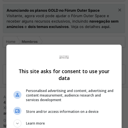
Anunciando os planos GOLD no Fórum Outer Space
Visitante, agora você pode ajudar o Fórum Outer Space e
receber alguns recursos exclusivos, incluindo
navegação sem
anúncios
e
dois temas exclusivos
. Veja os detalhes
aqui.
Home
Membros
This site asks for consent to use your
andrexluiz
data
Personalised advertising and content, advertising and
content measurement, audience research and
Aniversário
services development
4 Abril 1992 (Idade: 34)
Xbox Live GamerTag
Store and/or access information on a device
andreluizf
Gênero
Learn more
Masculino