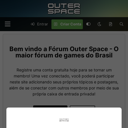
Entrar
Criar Conta
Fórum Outer Space - O
maior fórum de games do Brasil
Registre uma conta gratuita hoje para se tornar um
membro! Uma vez conectado, você poderá participar
neste site adicionando seus próprios tópicos e postagens,
além de se conectar com outros membros por meio de sua
própria caixa de entrada privada!
Criar Conta
Entrar