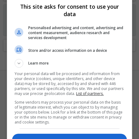
This site asks for consent to use your
Anunciando os planos GOLD no Fórum Outer Space
data
Visitante, agora você pode ajudar o Fórum Outer Space e
receber alguns recursos exclusivos, incluindo
navegação sem
Personalised advertising and content, advertising and
anúncios
e
dois temas exclusivos
. Veja os detalhes
aqui.
content measurement, audience research and
services development
Home
Membros
Store and/or access information on a device
Learn more
Your personal data will be processed and information from
your device (cookies, unique identifiers, and other device
A
data) may be stored by, accessed by and shared with 446
partners, or used specifically by this site. We and our partners
may use precise geolocation data.
List of partners.
Some vendors may process your personal data on the basis
of legitimate interest, which you can object to by managing
Anny Kelly
your options below. Look for a link at the bottom of this page
or in the site menu to manage or withdraw consent in privacy
Larva
·
29
and cookie settings.
Registrado
14 Maio 2026
Visto pela última vez
14 Maio 2026