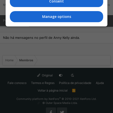
Consent
Mensagens
Reações
Pontos
0
0
0
Manage options
Posts de Perfil
Última atividade
Publicações
Sobre Mim
Não há mensagens no perfil de Anny Kelly ainda.
Home
Membros
Original
Fale conosco
Termos e Regras
Política de privacidade
Ajuda
Voltar à página inicial
R
S
S
®
Community platform by XenForo
© 2010-2021 XenForo Ltd.
© Outer Space Media Ltda.