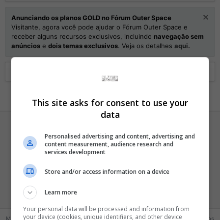
Anunciando os planos GOLD no Fórum Outer Space
Visitante, agora você pode ajudar o Fórum Outer Space e
receber alguns recursos exclusivos, incluindo
navegação sem
anúncios
e
dois temas exclusivos
. Veja os detalhes
aqui.
Home
Membros
This site asks for consent to use your
data
Personalised advertising and content, advertising and
content measurement, audience research and
services development
bolO
Store and/or access information on a device
Mil pontos, LOL!
·
de
Rio de Janeiro
Learn more
Registrado
3 Novembro 2009
Your personal data will be processed and information from
your device (cookies, unique identifiers, and other device
Mensagens
Reações
Pontos