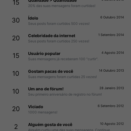
Qualidade > Quantidade
15
20% das suas mensagens foram curtidas!
6 Outubro 2014
Ídolo
30
Seus posts foram curtidos 500 vezes!
1 Setembro 2014
Celebridade da internet
20
Seus posts foram curtidos 250 vezes!
4 Agosto 2014
Usuário popular
15
Suas mensagens já receberam 100 "curtir".
14 Outubro 2013
Gostam pacas de você
10
Suas mensagens foram curtidas 25 vezes!
28 Janeiro 2013
Um ano de fórum!
10
Seu primeiro aniversário de registro no fórum!
6 Setembro 2012
Viciado
20
1000 mensagens!
10 Agosto 2012
Alguém gosta de você
2
Alguém curtiu uma das suas mensagens. Continue