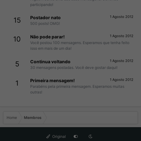
participando!
1 Agosto 2012
Postador nato
15
500 posts! OMG!
1 Agosto 2012
Não pode parar!
10
Você postou 100 mensagens. Esperamos que tenha feito
isso em mais de um dia!
1 Agosto 2012
Continua voltando
5
30 mensagens postadas. Você deve gostar daqui!
1 Agosto 2012
Primeira mensagem!
1
Parabéns pela primeira mensagem. Esperamos muitas
outras!
Home
Membros
Original