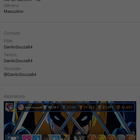
Gênero
Masculino
Contato
PSN
DaniloSouza84
Twitch
DaniloSouza84
Youtube
@DaniloSouza84
Assinatura