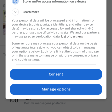
Store and/or access information on a device
Seguidores
Learn more
Y
Your personal data will be processed and information from
your device (cookies, unique identifiers, and other device
W
data) may be stored by, accessed by and shared with 446
partners, or used specifically by this site. We and our partners
may use precise geolocation data.
List of partners.
... e 4 mais.
Some vendors may process your personal data on the basis
of legitimate interest, which you can object to by managing
your options below. Look for a link at the bottom of this page
Troféus
or in the site menu to manage or withdraw consent in privacy
and cookie settings.
13 Março 2024
30K
200
30 mil posts?!?!
Consent
1 Março 2023
Dez anos de fórum
250
Uma década de fórum OS. Esperamos vê-lo por aqui por
muito mais!
Manage options
1 Março 2023
10K
100
Dez mil mensagens postadas!