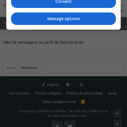
Consent
Mensagens
Reações
Pontos
300
54
448
Manage options
Posts de Perfil
Última atividade
Publicações
Sobre Mim
Não há mensagens no perfil de Danrod ainda.
Home
Membros
Original
Fale conosco
Termos e Regras
Política de privacidade
Ajuda
Voltar à página inicial
R
S
S
®
Community platform by XenForo
© 2010-2021 XenForo Ltd.
Topo
© Outer Space Media Ltda.
Fund