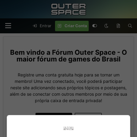
Entrar
Criar Conta
Fórum Outer Space - O
maior fórum de games do Brasil
Registre uma conta gratuita hoje para se tornar um
membro! Uma vez conectado, você poderá participar
neste site adicionando seus próprios tópicos e postagens,
além de se conectar com outros membros por meio de sua
própria caixa de entrada privada!
Criar Conta
Entrar