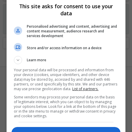
This site asks for consent to use your
Anunciando os planos GOLD no Fórum Outer Space
data
Visitante, agora você pode ajudar o Fórum Outer Space e
receber alguns recursos exclusivos, incluindo
navegação sem
Personalised advertising and content, advertising and
anúncios
e
dois temas exclusivos
. Veja os detalhes
aqui.
content measurement, audience research and
services development
Home
Membros
Store and/or access information on a device
Learn more
Your personal data will be processed and information from
your device (cookies, unique identifiers, and other device
data) may be stored by, accessed by and shared with 446
partners, or used specifically by this site. We and our partners
may use precise geolocation data.
List of partners.
Some vendors may process your personal data on the basis
of legitimate interest, which you can object to by managing
Danrod
your options below. Look for a link at the bottom of this page
or in the site menu to manage or withdraw consent in privacy
Bam-bam-bam
·
34
and cookie settings.
Registrado
21 Agosto 2015
Visto pela última vez
13 Julho 2026