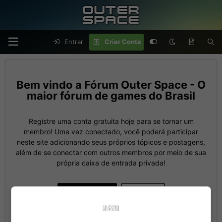
Entrar
Criar Conta
Fórum Outer Space - O
maior fórum de games do Brasil
Registre uma conta gratuita hoje para se tornar um
membro! Uma vez conectado, você poderá participar
neste site adicionando seus próprios tópicos e postagens,
além de se conectar com outros membros por meio de sua
própria caixa de entrada privada!
Criar Conta
Entrar