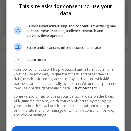
This site asks for consent to use your
Anunciando os planos GOLD no Fórum Outer Space
data
Visitante, agora você pode ajudar o Fórum Outer Space e
receber alguns recursos exclusivos, incluindo
navegação sem
Personalised advertising and content, advertising and
anúncios
e
dois temas exclusivos
. Veja os detalhes
aqui.
content measurement, audience research and
services development
Home
Membros
Store and/or access information on a device
Learn more
Your personal data will be processed and information from
your device (cookies, unique identifiers, and other device
data) may be stored by, accessed by and shared with 446
partners, or used specifically by this site. We and our partners
may use precise geolocation data.
List of partners.
Some vendors may process your personal data on the basis
of legitimate interest, which you can object to by managing
Donadellos
your options below. Look for a link at the bottom of this page
or in the site menu to manage or withdraw consent in privacy
Ei mãe, 500 pontos!
·
39
and cookie settings.
Registrado
22 Maio 2016
Visto pela última vez
Ontem às 17:00