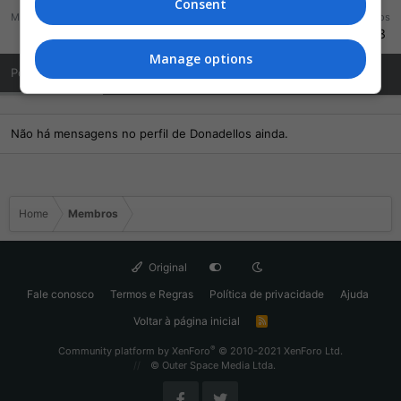
Consent
Mensagens
Reações
Pontos
540
1.063
583
Manage options
Posts de Perfil
Última atividade
Publicações
Sobre Mim
Não há mensagens no perfil de Donadellos ainda.
Home
Membros
Original
Fale conosco
Termos e Regras
Política de privacidade
Ajuda
Voltar à página inicial
R
S
S
®
Community platform by XenForo
© 2010-2021 XenForo Ltd.
© Outer Space Media Ltda.