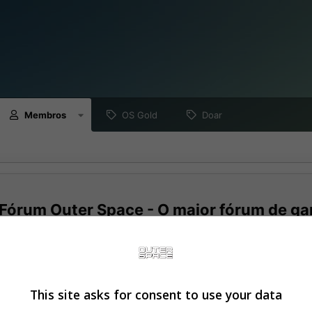
Membros
OS Gold
Doar
Fórum Outer Space - O maior fórum de ga
a gratuita hoje para se tornar um membro! Uma vez conectado, você
nando seus próprios tópicos e postagens, além de se conectar com 
meio de sua própria caixa de entrada privada!
This site asks for consent to use your data