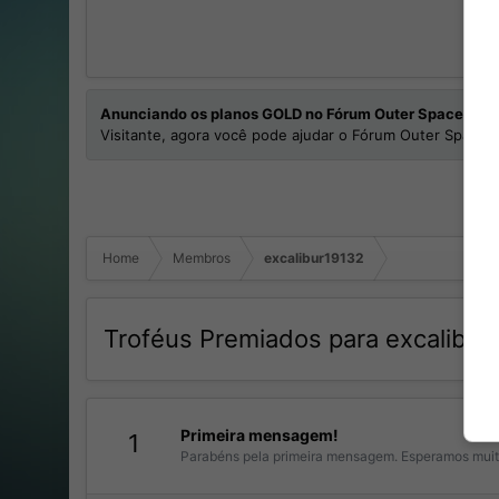
Anunciando os planos GOLD no Fórum Outer Space
Visitante, agora você pode ajudar o Fórum Outer Space e
Home
Membros
excalibur19132
Troféus Premiados para excalibur
Primeira mensagem!
1
Parabéns pela primeira mensagem. Esperamos muit