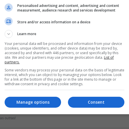
Criar Conta
Entrar
Personalised advertising and content, advertising and content
measurement, audience research and services development
Store and/or access information on a device
Learn more
 receber alguns recursos exclusivos, incluindo
navegação sem anúnci
Your personal data will be processed and information from your device
(cookies, unique identifiers, and other device data) may be stored by,
accessed by and shared with 446 partners, or used specifically by this
site. We and our partners may use precise geolocation data.
List of
partners.
Some vendors may process your personal data on the basis of legitimate
interest, which you can object to by managing your options below. Look
for a link at the bottom of this page or in the site menu to manage or
withdraw consent in privacy and cookie settings.
19132
Manage options
Consent
as outras!