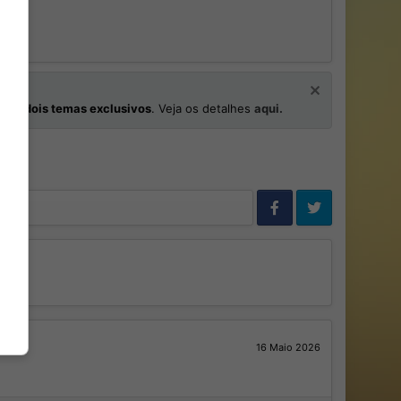
os
e
dois temas exclusivos
. Veja os detalhes
aqui.
16 Maio 2026