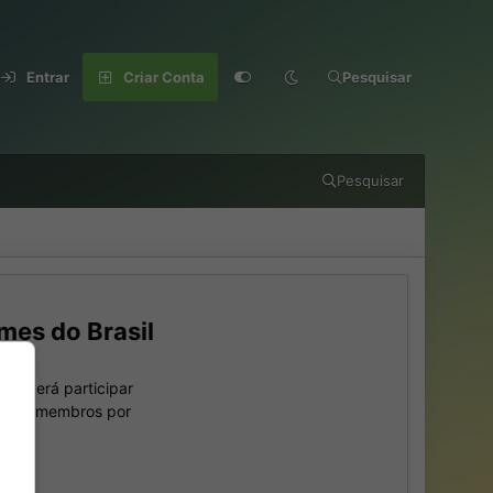
Entrar
Criar Conta
Pesquisar
Pesquisar
mes do Brasil
 poderá participar
outros membros por