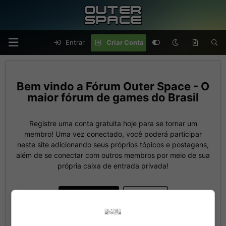
Entrar
Criar Conta
Fórum Outer Space - O
maior fórum de games do Brasil
Registre uma conta gratuita hoje para se tornar um
membro! Uma vez conectado, você poderá participar
neste site adicionando seus próprios tópicos e postagens,
além de se conectar com outros membros por meio de sua
própria caixa de entrada privada!
Criar Conta
Entrar