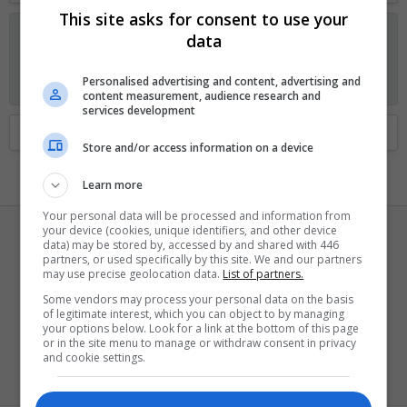
This site asks for consent to use your
Anunciando os planos GOLD no Fórum Outer Space
data
Visitante, agora você pode ajudar o Fórum Outer Space e
receber alguns recursos exclusivos, incluindo
navegação sem
Personalised advertising and content, advertising and
anúncios
e
dois temas exclusivos
. Veja os detalhes
aqui.
content measurement, audience research and
services development
Home
Membros
Store and/or access information on a device
Learn more
Your personal data will be processed and information from
your device (cookies, unique identifiers, and other device
data) may be stored by, accessed by and shared with 446
partners, or used specifically by this site. We and our partners
may use precise geolocation data.
List of partners.
Some vendors may process your personal data on the basis
of legitimate interest, which you can object to by managing
FatallKill
your options below. Look for a link at the bottom of this page
or in the site menu to manage or withdraw consent in privacy
Bam-bam-bam
·
37
and cookie settings.
Registrado
3 Novembro 2018
Visto pela última vez
Hoje às 08:08