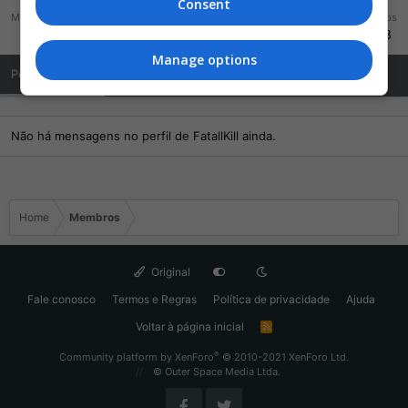
Consent
Mensagens
Reações
Pontos
769
826
293
Manage options
Posts de Perfil
Última atividade
Publicações
Sobre Mim
Não há mensagens no perfil de FatallKill ainda.
Home
Membros
Original
Fale conosco
Termos e Regras
Política de privacidade
Ajuda
Voltar à página inicial
R
S
S
®
Community platform by XenForo
© 2010-2021 XenForo Ltd.
© Outer Space Media Ltda.