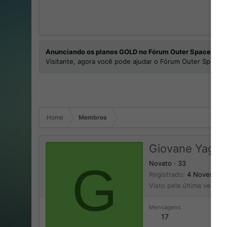
Anunciando os planos GOLD no Fórum Outer Space
Visitante, agora você pode ajudar o Fórum Outer Space e
Home
Membros
Giovane Yago 
G
Novato
·
33
Registrado
4 Novembro
Visto pela última vez
20
Mensagens
17