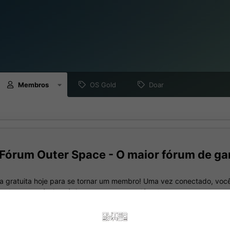
Membros
OS Gold
Doar
Fórum Outer Space - O maior fórum de ga
a gratuita hoje para se tornar um membro! Uma vez conectado, você
nando seus próprios tópicos e postagens, além de se conectar com 
meio de sua própria caixa de entrada privada!