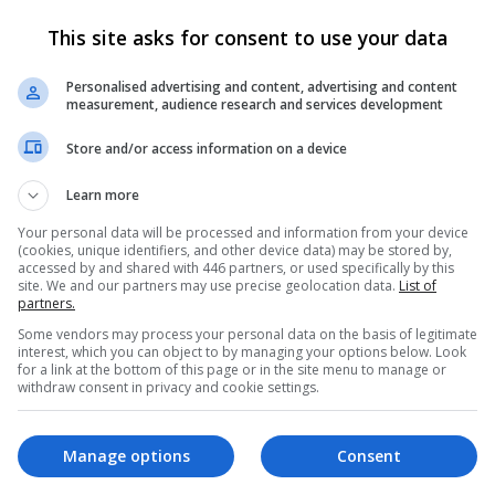
Criar Conta
Entrar
This site asks for consent to use your data
Personalised advertising and content, advertising and content
measurement, audience research and services development
 receber alguns recursos exclusivos, incluindo
navegação sem anúnci
Store and/or access information on a device
Learn more
Your personal data will be processed and information from your device
(cookies, unique identifiers, and other device data) may be stored by,
accessed by and shared with 446 partners, or used specifically by this
site. We and our partners may use precise geolocation data.
List of
partners.
Stette Ramos
Some vendors may process your personal data on the basis of legitimate
interest, which you can object to by managing your options below. Look
for a link at the bottom of this page or in the site menu to manage or
 2013
withdraw consent in privacy and cookie settings.
 Julho 2020
Reações
Manage options
Consent
2