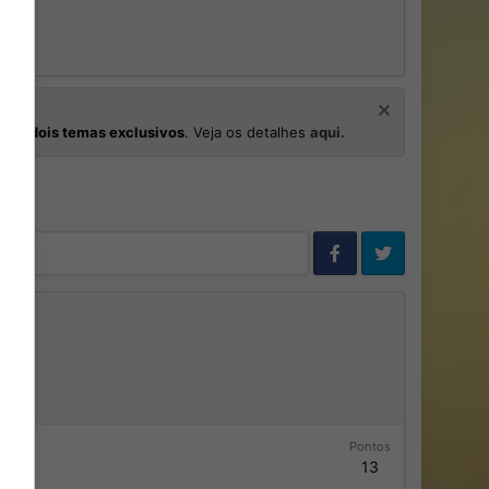
os
e
dois temas exclusivos
. Veja os detalhes
aqui.
Pontos
13