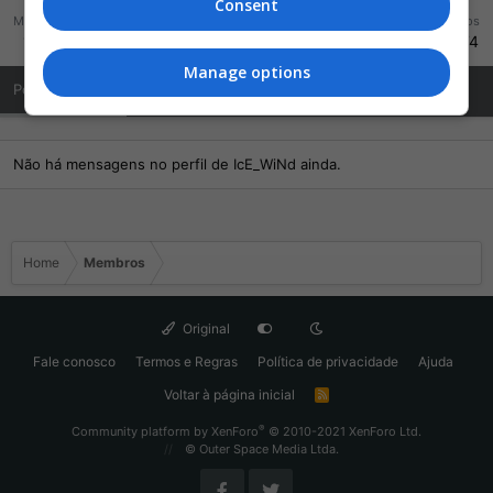
Consent
Mensagens
Reações
Pontos
16.802
17.299
1.474
Manage options
Posts de Perfil
Última atividade
Publicações
Sobre Mim
Não há mensagens no perfil de IcE_WiNd ainda.
Home
Membros
Original
Fale conosco
Termos e Regras
Política de privacidade
Ajuda
Voltar à página inicial
R
S
S
®
Community platform by XenForo
© 2010-2021 XenForo Ltd.
© Outer Space Media Ltda.