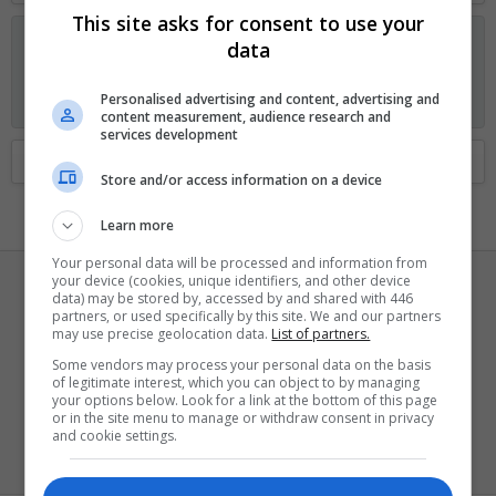
This site asks for consent to use your
Anunciando os planos GOLD no Fórum Outer Space
data
Visitante, agora você pode ajudar o Fórum Outer Space e
receber alguns recursos exclusivos, incluindo
navegação sem
Personalised advertising and content, advertising and
anúncios
e
dois temas exclusivos
. Veja os detalhes
aqui.
content measurement, audience research and
services development
Home
Membros
Store and/or access information on a device
Learn more
Your personal data will be processed and information from
your device (cookies, unique identifiers, and other device
data) may be stored by, accessed by and shared with 446
partners, or used specifically by this site. We and our partners
may use precise geolocation data.
List of partners.
Some vendors may process your personal data on the basis
of legitimate interest, which you can object to by managing
IcE_WiNd
your options below. Look for a link at the bottom of this page
or in the site menu to manage or withdraw consent in privacy
Mil pontos, LOL!
·
de
127.0.0.1
and cookie settings.
Registrado
27 Novembro 2006
Visto pela última vez
Hoje às 11:38