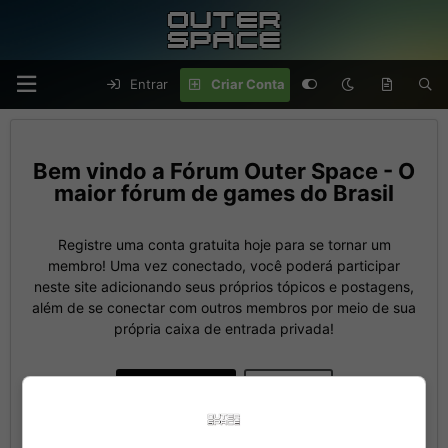
Entrar
Criar Conta
Fórum Outer Space - O
maior fórum de games do Brasil
Registre uma conta gratuita hoje para se tornar um
membro! Uma vez conectado, você poderá participar
neste site adicionando seus próprios tópicos e postagens,
além de se conectar com outros membros por meio de sua
própria caixa de entrada privada!
Criar Conta
Entrar