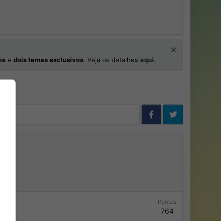
os
e
dois temas exclusivos
. Veja os detalhes
aqui.
Pontos
764