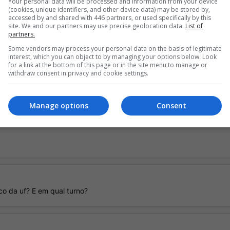
Your personal data will be processed and information from your device
(cookies, unique identifiers, and other device data) may be stored by,
accessed by and shared with 446 partners, or used specifically by this
site. We and our partners may use precise geolocation data.
List of
bre Mim
partners.
Some vendors may process your personal data on the basis of legitimate
interest, which you can object to by managing your options below. Look
for a link at the bottom of this page or in the site menu to manage or
withdraw consent in privacy and cookie settings.
e vertical estipulado nas regras. Favor alterar.
Manage options
Consent
ico da uf? E em qual turno?