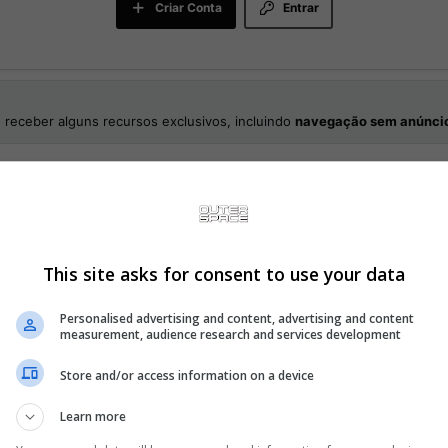
Criar Conta
Entrar
 receber alguns recursos exclusivos, incluindo
navegação sem anúnci
This site asks for consent to use your data
Personalised advertising and content, advertising and content
Curitiba/PR
measurement, audience research and services development
012
tem às 20:42
Store and/or access information on a device
Reações
Learn more
9.440