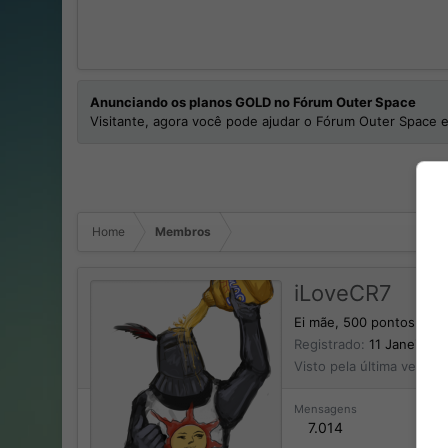
Anunciando os planos GOLD no Fórum Outer Space
Visitante, agora você pode ajudar o Fórum Outer Space e
Home
Membros
iLoveCR7
Ei mãe, 500 pontos!
·
de
Registrado
11 Janeiro 2
Visto pela última vez
On
Mensagens
7.014