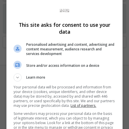
Anunciando os planos GOLD no Fórum Outer Space
Visitante, agora você pode ajudar o Fórum Outer Space e
receber alguns recursos exclusivos, incluindo
navegação sem
This site asks for consent to use your
anúncios
e
dois temas exclusivos
. Veja os detalhes
aqui.
data
Home
Membros
Personalised advertising and content, advertising and
content measurement, audience research and
services development
Store and/or access information on a device
Learn more
Your personal data will be processed and information from
your device (cookies, unique identifiers, and other device
data) may be stored by, accessed by and shared with 446
JulianaCruz
partners, or used specifically by this site. We and our partners
may use precise geolocation data.
List of partners.
Larva
·
de
Bh
Some vendors may process your personal data on the basis
Registrado
30 Agosto 2010
of legitimate interest, which you can object to by managing
Visto pela última vez
26 Fevereiro 2011
your options below. Look for a link at the bottom of this page
or in the site menu to manage or withdraw consent in privacy