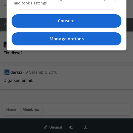
and cookie settings.
Mensagens
Reações
Pontos
11
0
1
Consent
Posts de Perfil
Última atividade
Publicações
Sobre Mim
Manage options
hyperedy
15 Janeiro 2012
Ela disse?
darkiz
9 Setembro 2010
Diga seu email.
Home
Membros
Original