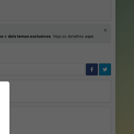
os
e
dois temas exclusivos
. Veja os detalhes
aqui.