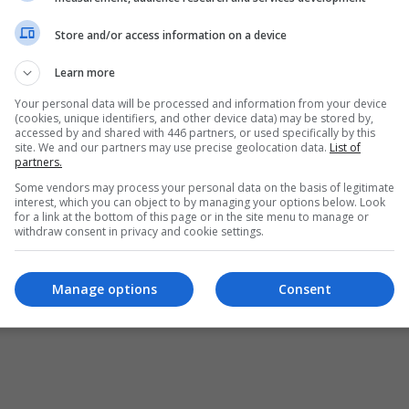
Store and/or access information on a device
Learn more
 future is not given to you. It is something you must take for yourself." - Pod 
Your personal data will be processed and information from your device
(cookies, unique identifiers, and other device data) may be stored by,
accessed by and shared with 446 partners, or used specifically by this
site. We and our partners may use precise geolocation data.
List of
partners.
Some vendors may process your personal data on the basis of legitimate
interest, which you can object to by managing your options below. Look
for a link at the bottom of this page or in the site menu to manage or
withdraw consent in privacy and cookie settings.
Manage options
Consent