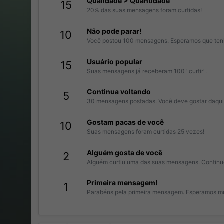
Qualidade > Quantidade
15
20% das suas mensagens foram curtidas!
Não pode parar!
10
Você postou 100 mensagens. Esperamos que tenha
Usuário popular
15
Suas mensagens já receberam 100 "curtir".
Continua voltando
5
30 mensagens postadas. Você deve gostar daqui
Gostam pacas de você
10
Suas mensagens foram curtidas 25 vezes!
Alguém gosta de você
2
Alguém curtiu uma das suas mensagens. Continue
Primeira mensagem!
1
Parabéns pela primeira mensagem. Esperamos mu