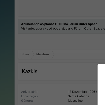
Anunciando os planos GOLD no Fórum Outer Space
Visitante, agora você pode ajudar o Fórum Outer Space e
Home
Membros
Kazkis
Aniversário
12 Dezembro 1996 (Idade
Localização
Santa Catarina
Gênero
Masculino