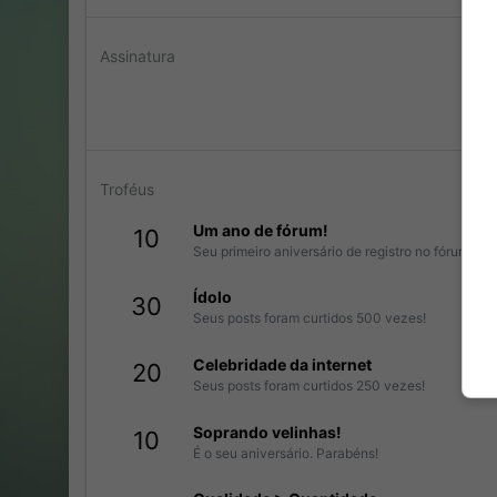
Assinatura
"A
Troféus
Um ano de fórum!
10
Seu primeiro aniversário de registro no fórum!
Ídolo
30
Seus posts foram curtidos 500 vezes!
Celebridade da internet
20
Seus posts foram curtidos 250 vezes!
Soprando velinhas!
10
É o seu aniversário. Parabéns!