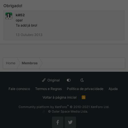
Obrigado!
kill52
opa!
Ta add já bro!
13 Outubro 2013
Home
Membros
Original
Fale conosco
Termos e Regras
Política de privacidade
Ajuda
Voltar à página inicial
R
S
S
®
Community platform by XenForo
© 2010-2021 XenForo Ltd.
© Outer Space Media Ltda.