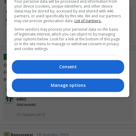
3668-7855-0606
Your personal data will be processed and information from
your device (cookies, unique identifiers, and other device
data) may be stored by, accessed by and shared with 446
R
kill52
partners, or used specifically by this site. We and our partners
e
may use precise geolocation data.
List of partners.
kill52
a
ta add :P
ç
Some vendors may process your personal data on the basis
õ
of legitimate interest, which you can object to by managing
31 Outubro 2013
e
your options below. Look for a link at the bottom of this page
or in the site menu to manage or withdraw consent in privacy
s
and cookie settings.
:
Ryoru
27 Outubro 2013
R
Oi eu te adicionei, pode me adicionar ?
Consent
FC: 0533-4574-3761
Pokemon Y
Manage options
R
kill52
e
kill52
a
Adcionado!
ç
õ
27 Outubro 2013
e
s
:
Benvarekai
26 Outubro 2013
B