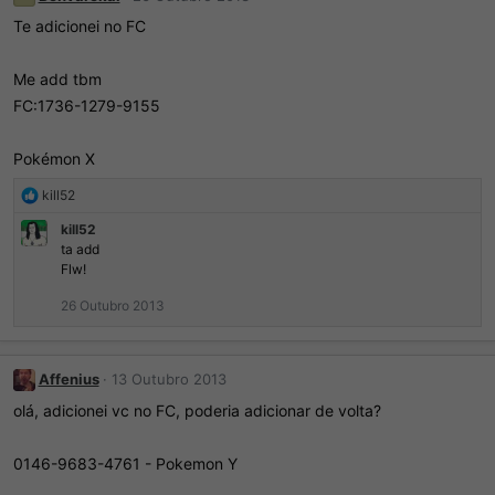
Te adicionei no FC
Me add tbm
FC:1736-1279-9155
Pokémon X
R
kill52
e
kill52
a
ta add
ç
Flw!
õ
e
26 Outubro 2013
s
:
Affenius
13 Outubro 2013
olá, adicionei vc no FC, poderia adicionar de volta?
0146-9683-4761 - Pokemon Y