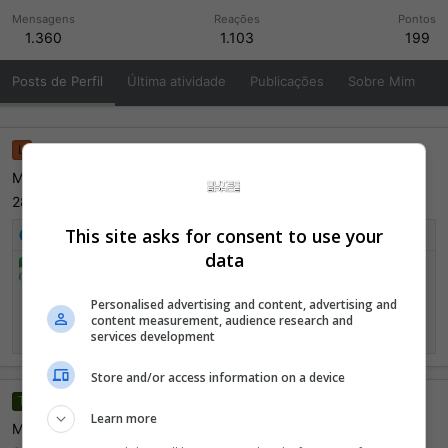
Mensagens
Reações
Pontos
1.360
1.103
199
Posts de Perfil
Última atividade
Publicações
Sobre Mim
Loeh
9 Novembro 2013
L
Me add aí! >O<
2895-7634-9181
This site asks for consent to use your
R
kill52
e
data
kill52
a
ta add
ç
flw
Personalised advertising and content, advertising and
õ
content measurement, audience research and
e
10 Novembro 2013
services development
s
:
Store and/or access information on a device
Thailomba
31 Outubro 2013
T
Learn more
Me add no 3ds ^^