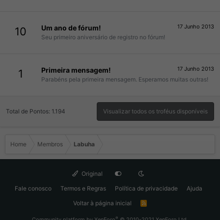
17 Junho 2013
Um ano de fórum!
10
Seu primeiro aniversário de registro no fórum!
17 Junho 2013
Primeira mensagem!
1
Parabéns pela primeira mensagem. Esperamos muitas outras!
Total de Pontos: 1.194
Visualizar todos os troféus disponíveis
Home
Membros
Labuha
Original
Fale conosco
Termos e Regras
Política de privacidade
Ajuda
Voltar à página inicial
R
S
S
®
Community platform by XenForo
© 2010-2021 XenForo Ltd.