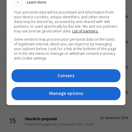
Learn more
Your personal data will be processed and information from
your device (cookies, unique identifiers, and other device
13 Julho 2016
Viciado
20
data) may be stored by, accessed by and shared with 446
1000 mensagens!
partners, or used specifically by this site. We and our partners
may use precise geolocation data.
List of partners.
Some vendors may process your personal data on the basis
26 Junho 2016
Ídolo
30
of legitimate interest, which you can object to by managing
your options below. Look for a link at the bottom of this page
Seus posts foram curtidos 500 vezes!
or in the site menu to manage or withdraw consent in privacy
and cookie settings.
4 Maio 2015
Celebridade da internet
20
Seus posts foram curtidos 250 vezes!
Consent
Manage options
2 Março 2015
Postador nato
15
500 posts! OMG!
22 Setembro 2014
Usuário popular
15
Suas mensagens já receberam 100 "curtir".