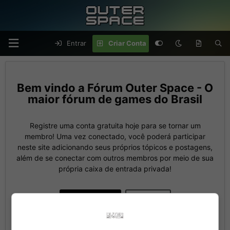
Entrar
Criar Conta
Fórum Outer Space - O
maior fórum de games do Brasil
Registre uma conta gratuita hoje para se tornar um
membro! Uma vez conectado, você poderá participar
neste site adicionando seus próprios tópicos e postagens,
além de se conectar com outros membros por meio de sua
própria caixa de entrada privada!
Criar Conta
Entrar