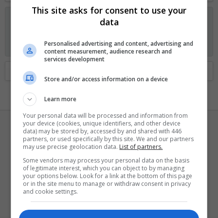
This site asks for consent to use your
Anunciando os planos GOLD no Fórum Outer Space
data
Visitante, agora você pode ajudar o Fórum Outer Space e
receber alguns recursos exclusivos, incluindo
navegação sem
Personalised advertising and content, advertising and
anúncios
e
dois temas exclusivos
. Veja os detalhes
aqui.
content measurement, audience research and
services development
Home
Membros
Store and/or access information on a device
Learn more
Your personal data will be processed and information from
your device (cookies, unique identifiers, and other device
L
data) may be stored by, accessed by and shared with 446
partners, or used specifically by this site. We and our partners
may use precise geolocation data.
List of partners.
Some vendors may process your personal data on the basis
of legitimate interest, which you can object to by managing
Lanegan
your options below. Look for a link at the bottom of this page
or in the site menu to manage or withdraw consent in privacy
Novato
·
36
and cookie settings.
Registrado
21 Dezembro 2016
Visto pela última vez
25 Novembro 2020