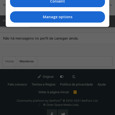
Consent
Mensagens
Reações
Pontos
3
1
13
Manage options
Posts de Perfil
Última atividade
Publicações
Sobre Mim
Não há mensagens no perfil de Lanegan ainda.
Home
Membros
Original
Fale conosco
Termos e Regras
Política de privacidade
Ajuda
Voltar à página inicial
R
S
S
®
Community platform by XenForo
© 2010-2021 XenForo Ltd.
© Outer Space Media Ltda.