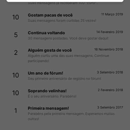
Suas mensagens já receberam 100 "curtir".
11 Março 2019
Gostam pacas de você
10
Suas mensagens foram curtidas 25 vezes!
14 Fevereiro 2019
Continua voltando
5
30 mensagens postadas. Você deve gostar daqui!
16 Novembro 2018
Alguém gosta de você
2
Alguém curtiu uma das suas mensagens. Continue
participando!
3 Setembro 2018
Um ano de fórum!
10
Seu primeiro aniversário de registro no fórum!
2 Fevereiro 2018
Soprando velinhas!
10
É o seu aniversário. Parabéns!
3 Setembro 2017
Primeira mensagem!
1
Parabéns pela primeira mensagem. Esperamos muitas
outras!