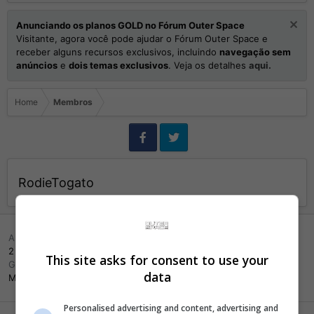
Anunciando os planos GOLD no Fórum Outer Space
Visitante, agora você pode ajudar o Fórum Outer Space e
receber alguns recursos exclusivos, incluindo
navegação sem
anúncios
e
dois temas exclusivos
. Veja os detalhes
aqui.
Home
Membros
RodieTogato
Aniversário
2 Fevereiro 1996 (Idade: 30)
This site asks for consent to use your
Gênero
data
Masculino
Personalised advertising and content, advertising and