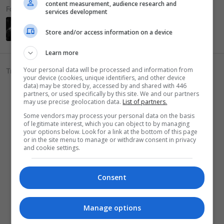
content measurement, audience research and
Following
services development
Store and/or access information on a device
Learn more
Your personal data will be processed and information from
Troféus
your device (cookies, unique identifiers, and other device
data) may be stored by, accessed by and shared with 446
14 Março 2023
Cinco anos de fórum
100
partners, or used specifically by this site. We and our partners
Você completou cinco anos de fórum. Parabéns!!
may use precise geolocation data.
List of partners.
Some vendors may process your personal data on the basis
14 Março 2023
Dois anos de fórum
50
of legitimate interest, which you can object to by managing
Você completou dois anos de fórum. Parabéns!!
your options below. Look for a link at the bottom of this page
or in the site menu to manage or withdraw consent in privacy
and cookie settings.
19 Outubro 2022
Qualidade > Quantidade
15
20% das suas mensagens foram curtidas!
Consent
19 Outubro 2022
Não pode parar!
10
Você postou 100 mensagens. Esperamos que tenha feito
isso em mais de um dia!
Manage options
25 Agosto 2020
Usuário popular
15