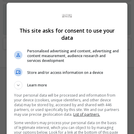
Anunciando os planos GOLD no Fórum Outer Space
Visitante, agora você pode ajudar o Fórum Outer Space e
receber alguns recursos exclusivos, incluindo
navegação sem
anúncios
e
dois temas exclusivos
. Veja os detalhes
aqui.
This site asks for consent to use your
data
Home
Membros
Personalised advertising and content, advertising and
content measurement, audience research and
services development
Store and/or access information on a device
Learn more
Your personal data will be processed and information from
your device (cookies, unique identifiers, and other device
Sapo_PSX
data) may be stored by, accessed by and shared with 446
partners, or used specifically by this site. We and our partners
Ei mãe, 500 pontos!
·
de
São Paulo
may use precise geolocation data.
List of partners.
Registrado
10 Outubro 2014
Some vendors may process your personal data on the basis
Visto pela última vez
Ontem às 16:23
of legitimate interest, which you can object to by managing
your options below. Look for a link at the bottom of this page