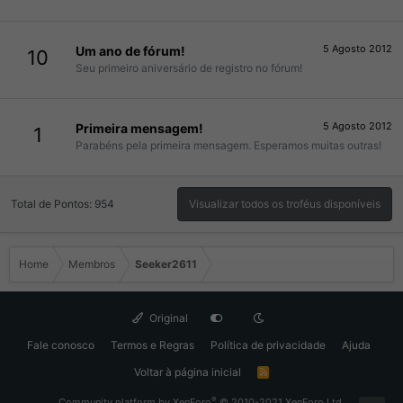
5 Agosto 2012
Um ano de fórum!
10
Seu primeiro aniversário de registro no fórum!
5 Agosto 2012
Primeira mensagem!
1
Parabéns pela primeira mensagem. Esperamos muitas outras!
Total de Pontos: 954
Visualizar todos os troféus disponíveis
Home
Membros
Seeker2611
Original
Fale conosco
Termos e Regras
Política de privacidade
Ajuda
Voltar à página inicial
R
S
S
®
Community platform by XenForo
© 2010-2021 XenForo Ltd.