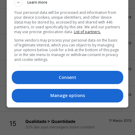
Learn more
Your personal data will be processed and information from
your device (cookies, unique identifiers, and other device
17 Março 2014
Ídolo
30
data) may be stored by, accessed by and shared with 446
Seus posts foram curtidos 500 vezes!
partners, or used specifically by this site. We and our partners
may use precise geolocation data.
List of partners.
Some vendors may process your personal data on the basis
13 Maio 2013
Celebridade da internet
20
of legitimate interest, which you can object to by managing
your options below. Look for a link at the bottom of this page
Seus posts foram curtidos 250 vezes!
or in the site menu to manage or withdraw consent in privacy
and cookie settings.
25 Março 2013
Postador nato
15
500 posts! OMG!
Consent
Manage options
18 Março 2013
Usuário popular
15
Suas mensagens já receberam 100 "curtir".
11 Março 2013
Qualidade > Quantidade
15
20% das suas mensagens foram curtidas!