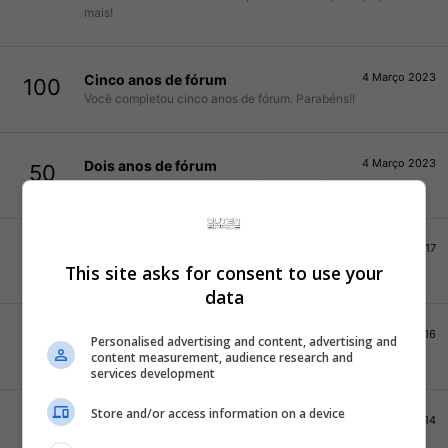
mais!
4 Março 2023
Cinco anos de fórum
100
Você completou cinco anos de fórum. Parabéns!!
4 Março 2023
Dois anos de fórum
50
Você completou dois anos de fórum. Parabéns!!
3 Agosto 2017
Superstar
100
This site asks for consent to use your
Suas mensagens foram curtidas duas mil vezes!
data
26 Junho 2016
Curtindo adoidado
40
Personalised advertising and content, advertising and
Seus posts receberam mil curtições!
content measurement, audience research and
services development
Store and/or access information on a device
2 Junho 2014
Viciado
20
1000 mensagens!