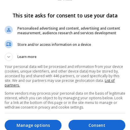
Criar Conta
Entrar
This site asks for consent to use your data
Personalised advertising and content, advertising and content
measurement, audience research and services development
 receber alguns recursos exclusivos, incluindo
navegação sem anúnci
Store and/or access information on a device
Learn more
Your personal data will be processed and information from your device
(cookies, unique identifiers, and other device data) may be stored by,
accessed by and shared with 446 partners, or used specifically by this
site. We and our partners may use precise geolocation data.
List of
partners.
Some vendors may process your personal data on the basis of legitimate
interest, which you can object to by managing your options below. Look
05
for a link at the bottom of this page or in the site menu to manage or
je às 07:30
withdraw consent in privacy and cookie settings.
Reações
106
Manage options
Consent