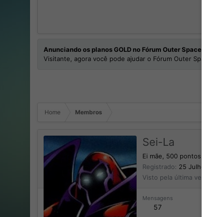
Anunciando os planos GOLD no Fórum Outer Space
Visitante, agora você pode ajudar o Fórum Outer Space e
Home
Membros
Sei-La
Ei mãe, 500 pontos!
Registrado
25 Julho 20
Visto pela última vez
Ho
Mensagens
57