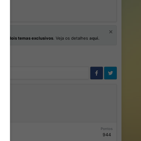
os
e
dois temas exclusivos
. Veja os detalhes
aqui.
Pontos
944