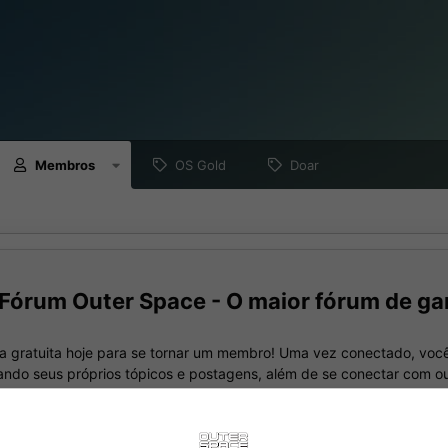
Membros
OS Gold
Doar
Fórum Outer Space - O maior fórum de ga
a gratuita hoje para se tornar um membro! Uma vez conectado, você
nando seus próprios tópicos e postagens, além de se conectar com 
meio de sua própria caixa de entrada privada!