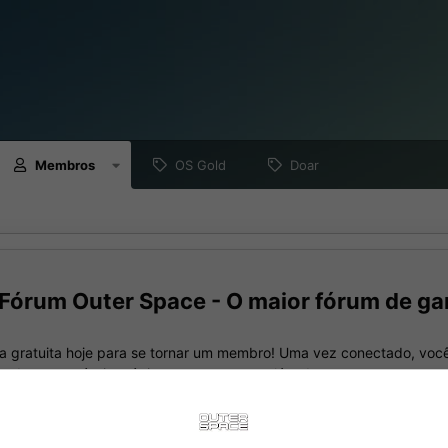
Membros
OS Gold
Doar
Fórum Outer Space - O maior fórum de ga
a gratuita hoje para se tornar um membro! Uma vez conectado, você
nando seus próprios tópicos e postagens, além de se conectar com 
meio de sua própria caixa de entrada privada!