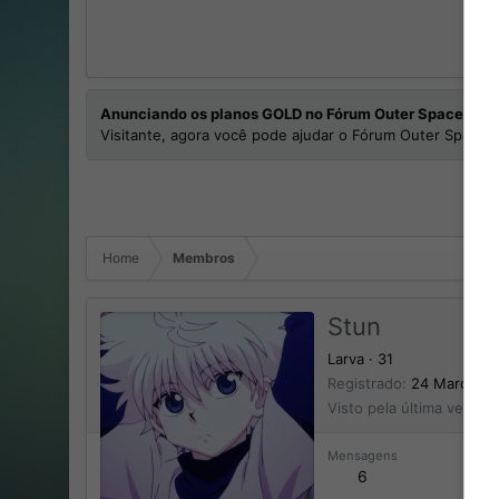
Anunciando os planos GOLD no Fórum Outer Space
Visitante, agora você pode ajudar o Fórum Outer Space e
Home
Membros
Stun
Larva
·
31
Registrado
24 Março 2
Visto pela última vez
13
Mensagens
6