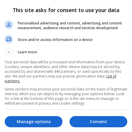
Criar Conta
Entrar
This site asks for consent to use your data
Personalised advertising and content, advertising and content
measurement, audience research and services development
 receber alguns recursos exclusivos, incluindo
navegação sem anúnci
Store and/or access information on a device
Learn more
Your personal data will be processed and information from your device
(cookies, unique identifiers, and other device data) may be stored by,
accessed by and shared with 446 partners, or used specifically by this
site. We and our partners may use precise geolocation data.
List of
partners.
Some vendors may process your personal data on the basis of legitimate
interest, which you can object to by managing your options below. Look
for a link at the bottom of this page or in the site menu to manage or
025
withdraw consent in privacy and cookie settings.
 Junho 2025
Reações
Manage options
Consent
13