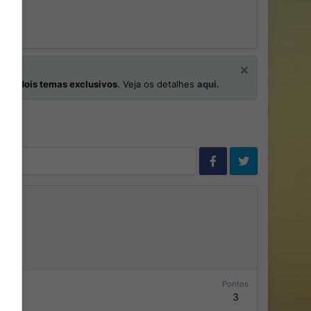
os
e
dois temas exclusivos
. Veja os detalhes
aqui.
Pontos
3