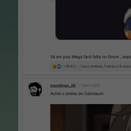
Vá em paz Mega fará falta no fórum , espe
R
-=|R.R.|=-
,
Caco Antibes
,
Falken
e 8 outro
e
a
ç
mendingo_26
7 Abril 2021
õ
e
Achei o anime do Cebolaum
s
: