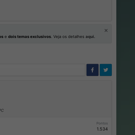
os
e
dois temas exclusivos
. Veja os detalhes
aqui.
PC
Pontos
1.534