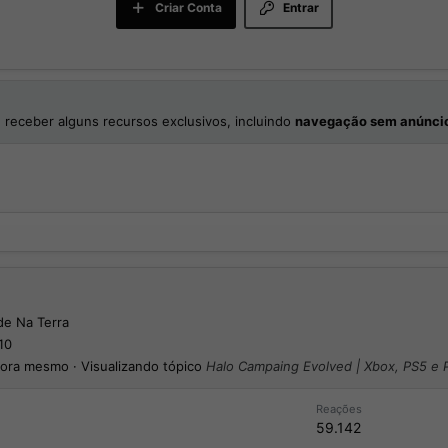
Criar Conta
Entrar
 receber alguns recursos exclusivos, incluindo
navegação sem anúnci
de
Na Terra
10
ora mesmo
·
Visualizando tópico
Halo Campaing Evolved | Xbox, PS5 e 
Reações
59.142