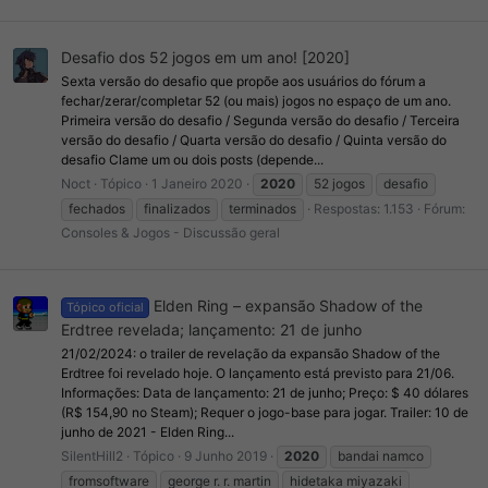
Desafio dos 52 jogos em um ano! [2020]
Sexta versão do desafio que propõe aos usuários do fórum a
fechar/zerar/completar 52 (ou mais) jogos no espaço de um ano.
Primeira versão do desafio / Segunda versão do desafio / Terceira
versão do desafio / Quarta versão do desafio / Quinta versão do
desafio Clame um ou dois posts (depende...
Noct
Tópico
1 Janeiro 2020
2020
52 jogos
desafio
fechados
finalizados
terminados
Respostas: 1.153
Fórum:
Consoles & Jogos - Discussão geral
Elden Ring – expansão Shadow of the
Tópico oficial
Erdtree revelada; lançamento: 21 de junho
21/02/2024: o trailer de revelação da expansão Shadow of the
Erdtree foi revelado hoje. O lançamento está previsto para 21/06.
Informações: Data de lançamento: 21 de junho; Preço: $ 40 dólares
(R$ 154,90 no Steam); Requer o jogo-base para jogar. Trailer: 10 de
junho de 2021 - Elden Ring...
SilentHill2
Tópico
9 Junho 2019
2020
bandai namco
fromsoftware
george r. r. martin
hidetaka miyazaki