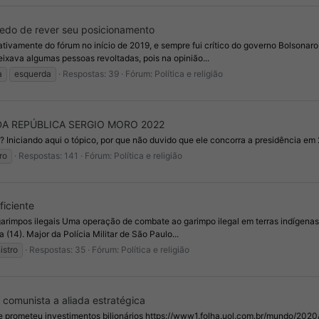
 medo de rever seu posicionamento
ivamente do fórum no início de 2019, e sempre fui crítico do governo Bolsonaro 
ixava algumas pessoas revoltadas, pois na opinião...
a
esquerda
Respostas: 39
Fórum:
Política e religião
DA REPÚBLICA SERGIO MORO 2022
 Iniciando aqui o tópico, por que não duvido que ele concorra a presidência em
ro
Respostas: 141
Fórum:
Política e religião
ficiente
arimpos ilegais Uma operação de combate ao garimpo ilegal em terras indígenas
 (14). Major da Polícia Militar de São Paulo...
istro
Respostas: 35
Fórum:
Política e religião
 comunista a aliada estratégica
il e prometeu investimentos bilionários https://www1.folha.uol.com.br/mundo/