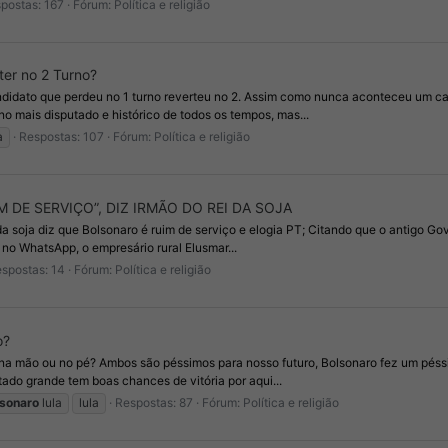
postas: 167
Fórum:
Política e religião
er no 2 Turno?
andidato que perdeu no 1 turno reverteu no 2. Assim como nunca aconteceu um ca
o mais disputado e histórico de todos os tempos, mas...
a
Respostas: 107
Fórum:
Política e religião
IM DE SERVIÇO”, DIZ IRMÃO DO REI DA SOJA
a soja diz que Bolsonaro é ruim de serviço e elogia PT; Citando que o antigo Gov
 no WhatsApp, o empresário rural Elusmar...
spostas: 14
Fórum:
Política e religião
o?
r na mão ou no pé? Ambos são péssimos para nosso futuro, Bolsonaro fez um pés
tado grande tem boas chances de vitória por aqui...
lsonaro
lula
lula
Respostas: 87
Fórum:
Política e religião