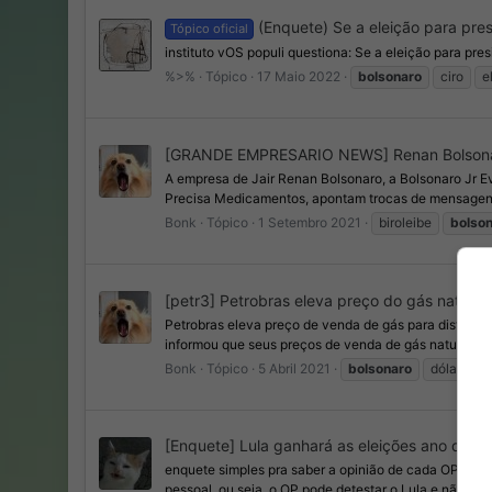
(Enquete) Se a eleição para pres
Tópico oficial
instituto vOS populi questiona: Se a eleição para pre
%>%
Tópico
17 Maio 2022
bolsonaro
ciro
e
[GRANDE EMPRESARIO NEWS] Renan Bolsonaro
A empresa de Jair Renan Bolsonaro, a Bolsonaro Jr E
Precisa Medicamentos, apontam trocas de mensagens
Bonk
Tópico
1 Setembro 2021
biroleibe
bolso
[petr3] Petrobras eleva preço do gás natural
Petrobras eleva preço de venda de gás para distribu
informou que seus preços de venda de gás natural para
Bonk
Tópico
5 Abril 2021
bolsonaro
dólar
g
[Enquete] Lula ganhará as eleições ano que 
enquete simples pra saber a opinião de cada OP sobre
pessoal ,ou seja ,o OP pode detestar o Lula e não vo