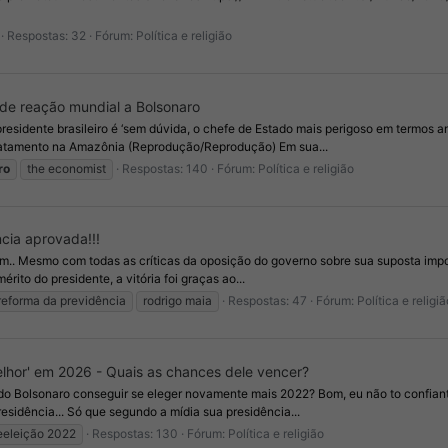
Respostas: 32
Fórum:
Política e religião
de reação mundial a Bolsonaro
presidente brasileiro é ‘sem dúvida, o chefe de Estado mais perigoso em termos 
matamento na Amazônia (Reprodução/Reprodução) Em sua...
ro
the economist
Respostas: 140
Fórum:
Política e religião
cia aprovada!!!
bem.. Mesmo com todas as críticas da oposição do governo sobre sua suposta imp
érito do presidente, a vitória foi graças ao...
reforma da previdência
rodrigo maia
Respostas: 47
Fórum:
Política e religiã
elhor' em 2026 - Quais as chances dele vencer?
do Bolsonaro conseguir se eleger novamente mais 2022? Bom, eu não to confiante
idência... Só que segundo a mídia sua presidência...
eeleição 2022
Respostas: 130
Fórum:
Política e religião