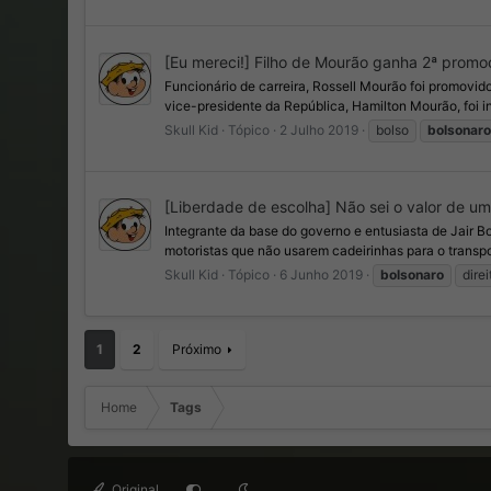
[Eu mereci!] Filho de Mourão ganha 2ª prom
Funcionário de carreira, Rossell Mourão foi promovido
vice-presidente da República, Hamilton Mourão, foi i
Skull Kid
Tópico
2 Julho 2019
bolso
bolsonaro
[Liberdade de escolha] Não sei o valor de um
Integrante da base do governo e entusiasta de Jair B
motoristas que não usarem cadeirinhas para o transpor
Skull Kid
Tópico
6 Junho 2019
bolsonaro
direi
1
2
Próximo
Home
Tags
Original