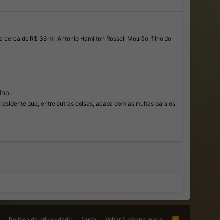
ra cerca de R$ 36 mil Antonio Hamilton Rossell Mourão, filho do
lho.
presidente que, entre outras coisas, acaba com as multas para os
s
Política de privacidade
Ajuda
Voltar à página inicial
R