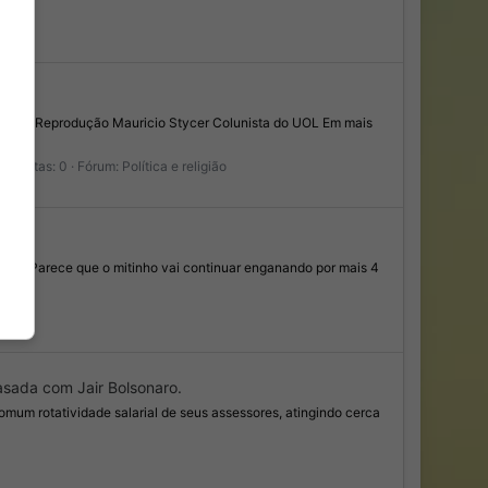
Imagem: Reprodução Mauricio Stycer Colunista do UOL Em mais
espostas: 0
Fórum:
Política e religião
amp/ Parece que o mitinho vai continuar enganando por mais 4
sada com Jair Bolsonaro.
omum rotatividade salarial de seus assessores, atingindo cerca