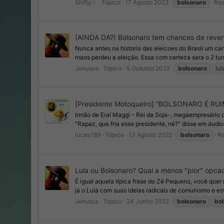
Shifty♤
Tópico
17 Agosto 2023
bolsonaro
Res
(AINDA DA?) Bolsonaro tem chances de revert
Nunca antes na historia das eleicoes do Brasil um c
maos perdeu a eleição. Essa com certeza sera o 2 turn
Jenusus
Tópico
5 Outubro 2022
bolsonaro
lul
[Presidente Motoqueiro] “BOLSONARO É RU
Irmão de Eraí Maggi – Rei da Soja-, megaempresário d
“Rapaz, que fria esse presidente, né?” disse em áudio
lucas789
Tópico
13 Agosto 2022
bolsonaro
Re
Lula ou Bolsonaro? Qual a menos "pior" opca
É igual aquela típica frase do Zé Pequeno, você que
já o Lula com suas ideias radicais de comunismo e es
Jenusus
Tópico
24 Junho 2022
bolsonaro
bo