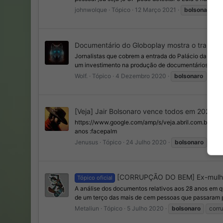
johnwolque
Tópico
12 Março 2021
bolsonaro
Documentário do Globoplay mostra o trabalh
Jornalistas que cobrem a entrada do Palácio da Alv
um investimento na produção de documentários próprio
Wolf.
Tópico
4 Dezembro 2020
bolsonaro
cov
[Veja] Jair Bolsonaro vence todos em 2022
https://www.google.com/amp/s/veja.abril.com.br/pol
anos :facepalm
Jenusus
Tópico
24 Julho 2020
bolsonaro
mit
[CORRUPÇÃO DO BEM] Ex-mulher c
Tópico oficial
A análise dos documentos relativos aos 28 anos em qu
de um terço das mais de cem pessoas que passaram po
Metaliun
Tópico
5 Julho 2020
bolsonaro
corr