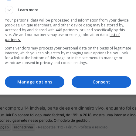
eleição 2022
lula
Respostas: 180
Fórum:
Política e religião
Learn more
Your personal data will be processed and information from your device
(cookies, unique identifiers, and other device data) may be stored by,
o da imprensa na cobertura da pandemia da Covid-19
accessed by and shared with 446 partners, or used specifically by this
orada no "cercadinho" são hostilizados por apoiadores do presidente Bolsonaro
site. We and our partners may use precise geolocation data.
List of
partners.
s, o Globoplay lançou nesta quinta-feira (03)...
id19
documentário
globoplay
imprensa
negacionismo
pandemia
R
Some vendors may process your personal data on the basis of legitimate
interest, which you can object to by managing your options below. Look
for a link at the bottom of this page or in the site menu to manage or
withdraw consent in privacy and cookie settings.
itica/pesquisa-exclusiva-bolsonaro-e-o-favorito-da-corrida-eleitoral-em-2022/
Manage options
Consent
onews
Respostas: 164
Fórum:
Política e religião
omprou 14 imóveis, parte deles em dinheiro vivo, enquanto foi ca
e Jair Bolsonaro foi deputado federal, de 1991 a 2018, mostra uma intensa e inc
r seu gabinete nesse período. O modelo de gestão...
upção
rachadinha
Respostas: 112
Fórum:
Política e religião