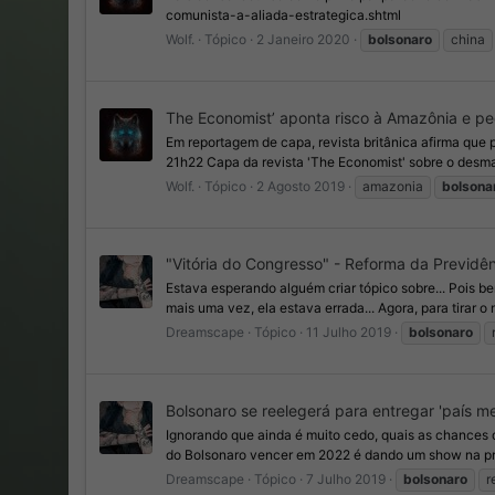
comunista-a-aliada-estrategica.shtml
Wolf.
Tópico
2 Janeiro 2020
bolsonaro
china
The Economist’ aponta risco à Amazônia e pe
Em reportagem de capa, revista britânica afirma que 
21h22 Capa da revista 'The Economist' sobre o des
Wolf.
Tópico
2 Agosto 2019
amazonia
bolsona
"Vitória do Congresso" - Reforma da Previdên
Estava esperando alguém criar tópico sobre... Pois 
mais uma vez, ela estava errada... Agora, para tirar o m
Dreamscape
Tópico
11 Julho 2019
bolsonaro
Bolsonaro se reelegerá para entregar 'país m
Ignorando que ainda é muito cedo, quais as chances 
do Bolsonaro vencer em 2022 é dando um show na pres
Dreamscape
Tópico
7 Julho 2019
bolsonaro
r