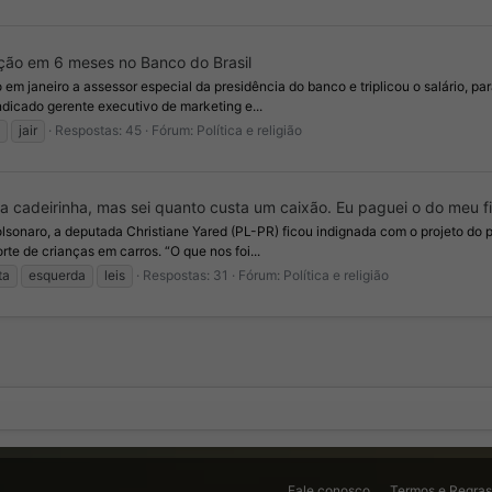
oção em 6 meses no Banco do Brasil
 em janeiro a assessor especial da presidência do banco e triplicou o salário, pa
ndicado gerente executivo de marketing e...
jair
Respostas: 45
Fórum:
Política e religião
a cadeirinha, mas sei quanto custa um caixão. Eu paguei o do meu fi
olsonaro, a deputada Christiane Yared (PL-PR) ficou indignada com o projeto do 
te de crianças em carros. “O que nos foi...
ta
esquerda
leis
Respostas: 31
Fórum:
Política e religião
Fale conosco
Termos e Regra