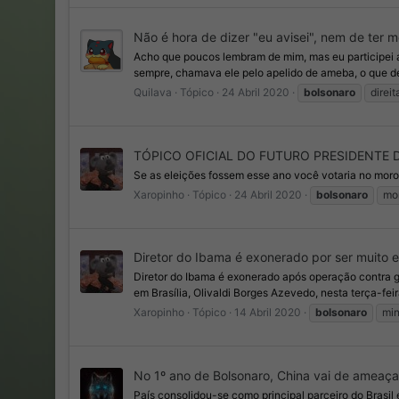
Não é hora de dizer "eu avisei", nem de ter
Acho que poucos lembram de mim, mas eu participei at
sempre, chamava ele pelo apelido de ameba, o que de
Quilava
Tópico
24 Abril 2020
bolsonaro
direit
TÓPICO OFICIAL DO FUTURO PRESIDENTE 
Se as eleições fossem esse ano você votaria no moro?
Xaropinho
Tópico
24 Abril 2020
bolsonaro
mo
Diretor do Ibama é exonerado por ser muito e
Diretor do Ibama é exonerado após operação contra g
em Brasília, Olivaldi Borges Azevedo, nesta terça-feira
Xaropinho
Tópico
14 Abril 2020
bolsonaro
min
No 1º ano de Bolsonaro, China vai de ameaça
País consolidou-se como principal parceiro do Bras