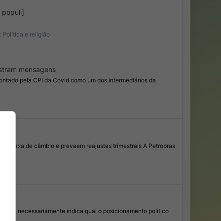
 populi]
:
Política e religião
ostram mensagens
apontado pela CPI da Covid como um dos intermediários da
e à taxa de câmbio e preveem reajustes trimestrais A Petrobras
ta não necessariamente indica qual o posicionamento politico