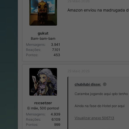
29 Maio 2026
o
n
r
í
Amazon enviou na madrugada de
d
c
o
i
t
o
ó
gukut
p
Bam-bam-bam
i
Mensagens
3.941
c
Reações
7.101
o
Pontos
453
29 Maio 2026
chubilubi disse:
Caramba jogando aqui qdo tenho u
rccsetzer
Ainda na fase do Hotel por aqui
Ei mãe, 500 pontos!
Mensagens
4.939
Visualizar anexo 506713
Reações
6.109
Pontos
999