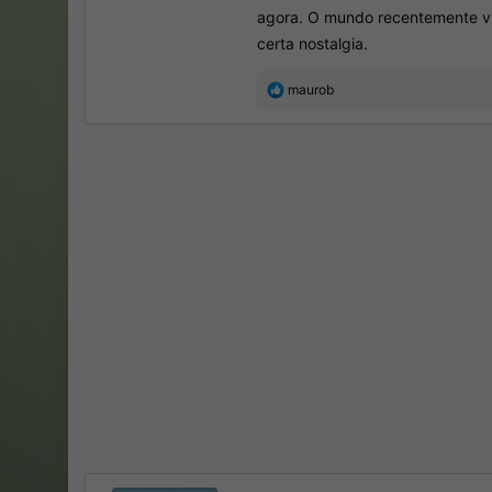
agora. O mundo recentemente vir
certa nostalgia.
R
maurob
e
a
ç
õ
e
s
: