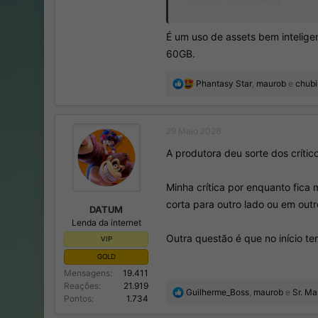
Visualizar anexo 506714
Visualizar anexo 506715
É um uso de assets bem inteligen
60GB.
R
Phantasy Star
,
maurob
e
chubi
e
a
ç
29 Maio 2026
õ
e
A produtora deu sorte dos crític
s
:
Minha crítica por enquanto fica
corta para outro lado ou em outr
DATUM
Lenda da internet
Outra questão é que no início t
VIP
GOLD
Mensagens
19.411
Reações
21.919
R
Guilherme_Boss
,
maurob
e
Sr. Ma
Pontos
1.734
e
a