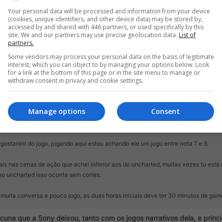
.
Your personal data will be processed and information from your device
(cookies, unique identifiers, and other device data) may be stored by,
ono disso também..... e um personagem jovem faria sentido pra intro
accessed by and shared with 446 partners, or used specifically by this
site. We and our partners may use precise geolocation data.
List of
partners.
, massss....veremos.
Some vendors may process your personal data on the basis of legitimate
interest, which you can object to by managing your options below. Look
for a link at the bottom of this page or in the site menu to manage or
withdraw consent in privacy and cookie settings.
Manage options
Consent
s gostarem do jogo, jogando aqui estou achando ele um jogo entre nota 7 e 8.
ais nas cenas de ação que achei inferior aos do uncharted, muitas vezes tu está
no uncharted isso ocorria sem cortes.
 muita conversa e pouco jogo, as duas horas iniciais deve ter 30 minutos de gam
cuna que a Sony deixou, tanto com os jogos narrativos dela, e princ