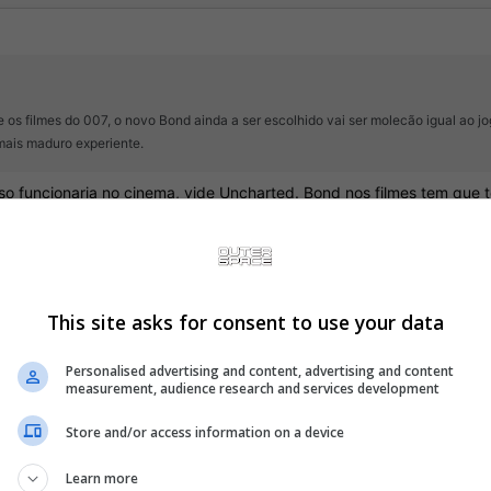
 os filmes do 007, o novo Bond ainda a ser escolhido vai ser molecão igual ao j
ais maduro experiente.
sso funcionaria no cinema, vide Uncharted. Bond nos filmes tem que 
This site asks for consent to use your data
Personalised advertising and content, advertising and content
measurement, audience research and services development
o funcionaria no cinema, vide Uncharted. Bond nos filmes tem que ter pelo menos
Store and/or access information on a device
Learn more