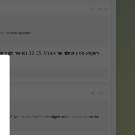
#459
ogo, podem apostar.
ter pelo menos 30-35. Mais uma história de origem
#460
 30-35. Mais uma história de origem acho que seria um tiro