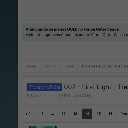
Anunciando os planos GOLD no Fórum Outer Space
Visitante, agora você pode ajudar o Fórum Outer Space e
Home
Fóruns
Jogos
Consoles & Jogos - Discuss
007 - First Light - T
Tópico oficial
I
D
Blunt Instrument
17 Outubro 2024
n
a
i
t
c
a
Ant
1
…
12
13
14
15
16
Próx
i
d
a
e
d
I