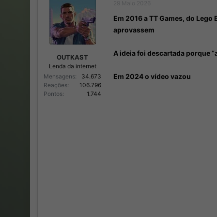
29 Maio 2026
Em 2016 a TT Games, do Lego B
aprovassem
A ideia foi descartada porque 
OUTKAST
Lenda da internet
Em 2024 o vídeo vazou
Mensagens
34.673
Reações
106.796
Pontos
1.744