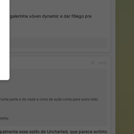
duzir galerinha xóven dynamic e dar fôlego pra
#461
 numa parte e do nada a cena de ação corta para outro lado
eplay.
ipalmente esse estilo de Uncharted, que parece extinto