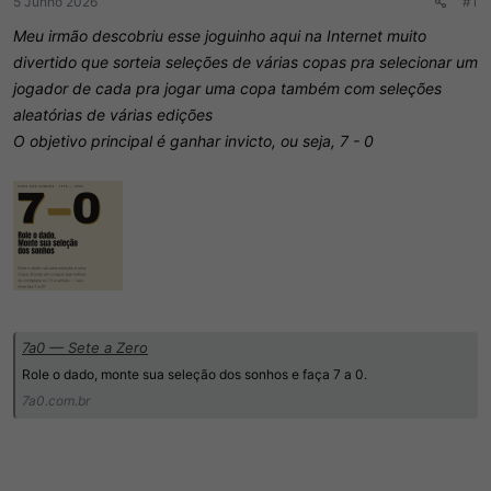
5 Junho 2026
#1
r
í
d
c
Meu irmão descobriu esse joguinho aqui na Internet muito
o
i
divertido que sorteia seleções de várias copas pra selecionar um
t
o
jogador de cada pra jogar uma copa também com seleções
ó
p
aleatórias de várias edições
i
O objetivo principal é ganhar invicto, ou seja, 7 - 0
c
o
7a0 — Sete a Zero
Role o dado, monte sua seleção dos sonhos e faça 7 a 0.
7a0.com.br