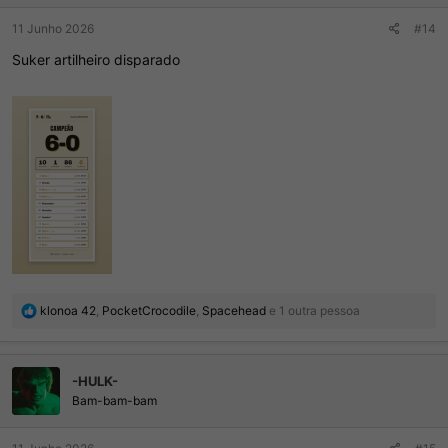
:
11 Junho 2026
#14
Suker artilheiro disparado
R
klonoa 42
,
PocketCrocodile
,
Spacehead
e 1 outra pessoa
e
a
ç
-HULK-
õ
e
Bam-bam-bam
s
: