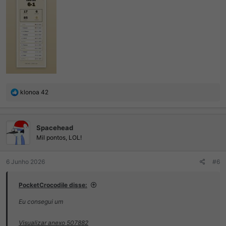
R
klonoa 42
e
a
ç
Spacehead
õ
e
Mil pontos, LOL!
s
:
6 Junho 2026
#6
PocketCrocodile disse:
Eu consegui um
Visualizar anexo 507882