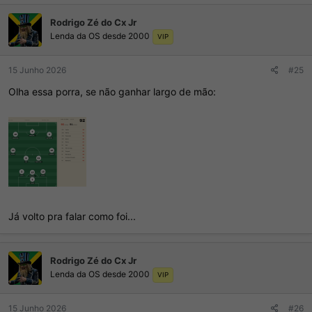
ç
Rodrigo Zé do Cx Jr
õ
Lenda da OS desde 2000
e
VIP
s
:
15 Junho 2026
#25
Olha essa porra, se não ganhar largo de mão:
Já volto pra falar como foi...
Rodrigo Zé do Cx Jr
Lenda da OS desde 2000
VIP
15 Junho 2026
#26