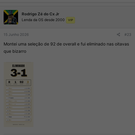
a
ç
Rodrigo Zé do Cx Jr
õ
Lenda da OS desde 2000
e
VIP
s
:
15 Junho 2026
#23
Montei uma seleção de 92 de overall e fui eliminado nas oitavas
que bizarro