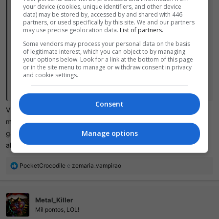
your device (cookies, unique identifiers, and other device
Ultima Weapon disse:
data) may be stored by, accessed by and shared with 446
partners, or used specifically by this site. We and our partners
Meio viciante esse troço. Venci na segunda tentativa, aí depois uns
may use precise geolocation data.
List of partners.
testes aleatórios perdi com um overall 90 lulz
Some vendors may process your personal data on the basis
Tentando ganhar com formação defensiva 4-5-1 mas ainda não
of legitimate interest, which you can object to by managing
deu, é muito difícil montar elenco com quase todo mundo sendo de
your options below. Look for a link at the bottom of this page
apenas dois setores, precisa de muita sorte. Queria saber se a
or in the site menu to manage or withdraw consent in privacy
and cookie settings.
estratégia realmente faz diferença porque nesse ferrolho sempre
goleio todo mundo na primeira fase, não faz muito sentido.
Clique para ver tudo...
Consent
Os melhores jogadores que vi foram Maradona 86 e Neuer 2014,
Viciante, tmb tô tentando vencer com formações diferentes,
com 99. Tem uns com 97, como Platini 86, um dos Messis e Ronaldo
mas como falei, a simulação de resultados é bem aleatório,
de 2002 acho.
Manage options
ganho de times fortíssimos e na mesma run vou perder para
algum horrível
R
PocketCrocodile
e
zemaria_vampirao
e
a
ç
Metal_Killer
õ
e
Mil pontos, LOL!
s