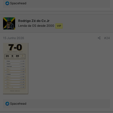
R
Spacehead
e
a
ç
Rodrigo Zé do Cx Jr
õ
Lenda da OS desde 2000
e
VIP
s
:
15 Junho 2026
#24
R
Spacehead
e
a