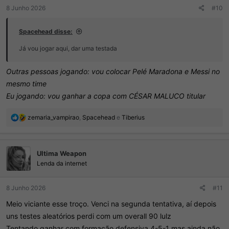
8 Junho 2026
#10
Spacehead disse:
Já vou jogar aqui, dar uma testada
Outras pessoas jogando: vou colocar Pelé Maradona e Messi no
mesmo time
Eu jogando: vou ganhar a copa com CÉSAR MALUCO titular
R
zemaria_vampirao
,
Spacehead
e
Tiberius
e
a
ç
Ultima Weapon
õ
e
Lenda da internet
s
:
8 Junho 2026
#11
Meio viciante esse troço. Venci na segunda tentativa, aí depois
uns testes aleatórios perdi com um overall 90 lulz
Tentando ganhar com formação defensiva 4-5-1 mas ainda não