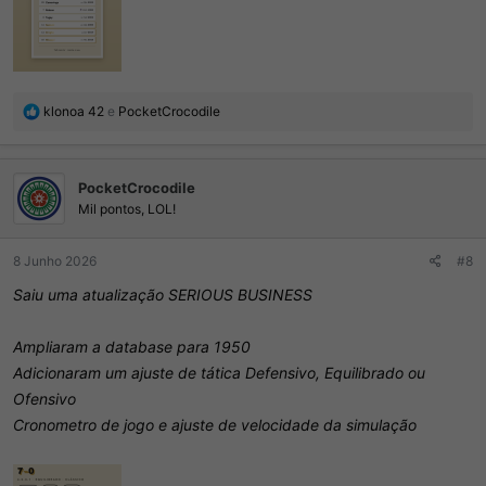
R
klonoa 42
e
PocketCrocodile
e
a
ç
PocketCrocodile
õ
e
Mil pontos, LOL!
s
:
8 Junho 2026
#8
Saiu uma atualização SERIOUS BUSINESS
Ampliaram a database para 1950
Adicionaram um ajuste de tática Defensivo, Equilibrado ou
Ofensivo
Cronometro de jogo e ajuste de velocidade da simulação