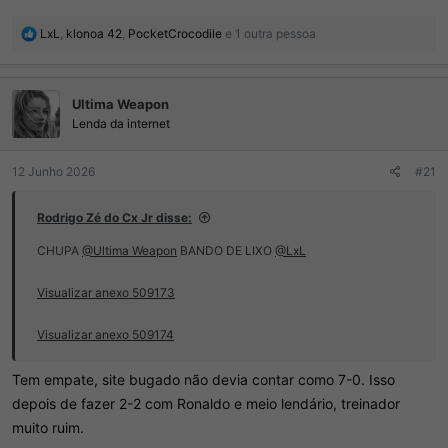
R
LxL
,
klonoa 42
,
PocketCrocodile
e 1 outra pessoa
e
a
ç
Ultima Weapon
õ
e
Lenda da internet
s
:
12 Junho 2026
#21
Rodrigo Zé do Cx Jr disse:
CHUPA
@Ultima Weapon
BANDO DE LIXO
@LxL
Visualizar anexo 509173
Visualizar anexo 509174
Tem empate, site bugado não devia contar como 7-0. Isso
depois de fazer 2-2 com Ronaldo e meio lendário, treinador
muito ruim.