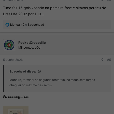
Time fez 15 gols voando na primeira fase e oitavas,perdeu do
Brasil de 2002 por 1x0...
R
klonoa 42
e
Spacehead
e
a
ç
PocketCrocodile
õ
e
Mil pontos, LOL!
s
:
5 Junho 2026
#5
Spacehead disse:
Maneiro, terminei na segunda tentativa, no modo sem forças
cheguei no máximo nas semis.
Eu consegui um