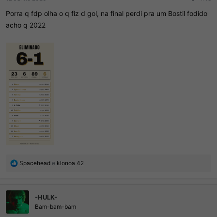
Porra q fdp olha o q fiz d gol, na final perdi pra um Bostil fodido
acho q 2022
R
Spacehead
e
klonoa 42
e
a
ç
-HULK-
õ
e
Bam-bam-bam
s