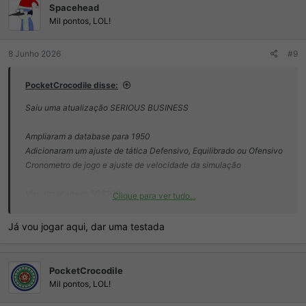
Spacehead
õ
e
Mil pontos, LOL!
s
:
8 Junho 2026
#9
PocketCrocodile disse:
Saiu uma atualização SERIOUS BUSINESS
Ampliaram a database para 1950
Adicionaram um ajuste de tática Defensivo, Equilibrado ou Ofensivo
Cronometro de jogo e ajuste de velocidade da simulação
Visualizar anexo 508202
Clique para ver tudo...
Visualizar anexo 508203
Já vou jogar aqui, dar uma testada
PocketCrocodile
Mil pontos, LOL!