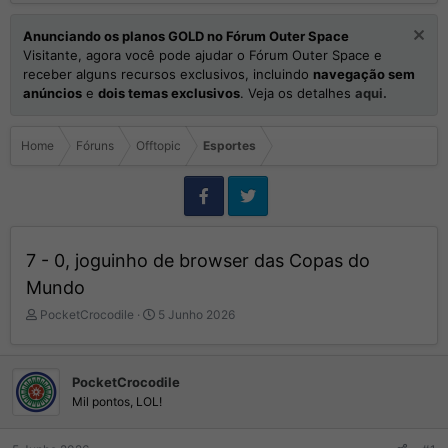
Anunciando os planos GOLD no Fórum Outer Space
Visitante, agora você pode ajudar o Fórum Outer Space e
receber alguns recursos exclusivos, incluindo
navegação sem
anúncios
e
dois temas exclusivos
. Veja os detalhes
aqui.
Home
Fóruns
Offtopic
Esportes
7 - 0, joguinho de browser das Copas do
Mundo
I
D
PocketCrocodile
5 Junho 2026
n
a
i
t
c
a
PocketCrocodile
i
d
Mil pontos, LOL!
a
e
d
I
o
n