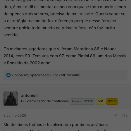
deu, é muito difícil montar elenco com quase todo mundo sendo
de apenas dois setores, precisa de muita sorte. Queria saber se
a estratégia realmente faz diferença porque nesse ferrolho
sempre goleio todo mundo na primeira fase, não faz muito
sentido.
Os melhores jogadores que vi foram Maradona 86 e Neuer
2014, com 99. Tem uns com 97, como Platini 86, um dos Messis
e Ronaldo de 2002 acho.
R
klonoa 42
,
Spacehead
e
PocketCrocodile
e
a
ç
antonioli
õ
O Exterminador de confusões
e
Membro STAFF
VIP
GOLD
s
:
8 Junho 2026
#12
Montei times fodões e fui eliminado por times asiáticos