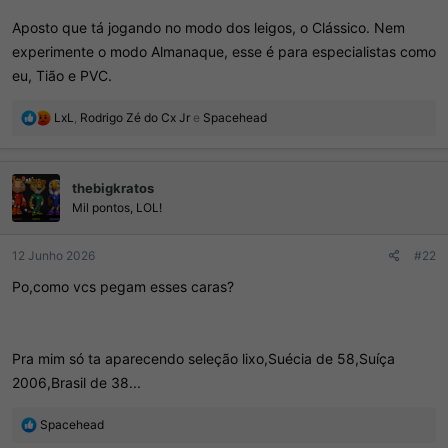
Aposto que tá jogando no modo dos leigos, o Clássico. Nem
experimente o modo Almanaque, esse é para especialistas como
eu, Tião e PVC.
R
LxL
,
Rodrigo Zé do Cx Jr
e
Spacehead
e
a
ç
thebigkratos
õ
e
Mil pontos, LOL!
s
:
12 Junho 2026
#22
Po,como vcs pegam esses caras?
Pra mim só ta aparecendo seleção lixo,Suécia de 58,Suíça
2006,Brasil de 38...
R
Spacehead
e