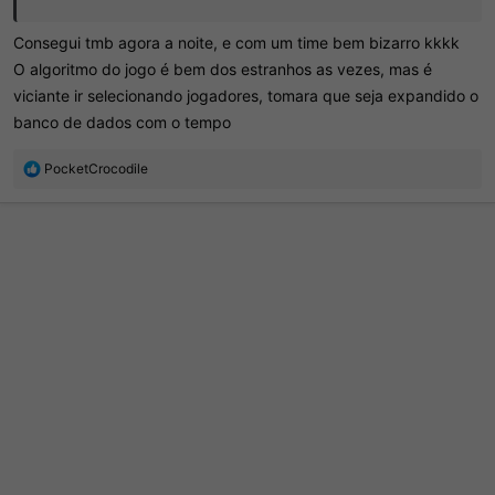
Consegui tmb agora a noite, e com um time bem bizarro kkkk
O algoritmo do jogo é bem dos estranhos as vezes, mas é
viciante ir selecionando jogadores, tomara que seja expandido o
banco de dados com o tempo
R
PocketCrocodile
e
a
ç
õ
e
s
: