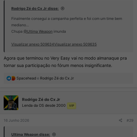
Rodrigo Zé do Cx Jr disse:
Finalmente consegui a campanha perfeita e foi com um time bem
mediano...
Chupa
@Ultima Weapon
imunda
Visualizar anexo 509634
Visualizar anexo 509635
Agora que terminou no Very Easy vai no modo almanaque pra
tornar sua participação no fórum menos insignificante.
R
Spacehead
e
Rodrigo Zé do Cx Jr
e
a
ç
Rodrigo Zé do Cx Jr
õ
Lenda da OS desde 2000
e
VIP
s
:
16 Junho 2026
#29
Ultima Weapon disse: