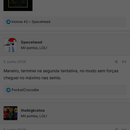
R
klonoa 42
e
Spacehead
e
a
ç
Spacehead
õ
e
Mil pontos, LOL!
s
:
5 Junho 2026
#3
Maneiro, terminei na segunda tentativa, no modo sem forças
cheguei no máximo nas semis.
R
PocketCrocodile
e
a
ç
thebigkratos
õ
e
Mil pontos, LOL!
s
:
5 Junho 2026
#4