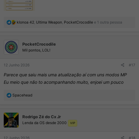
R
klonoa 42
,
Ultima Weapon
,
PocketCrocodile
e 1 outra pessoa
e
a
ç
PocketCrocodile
õ
e
Mil pontos, LOL!
s
:
12 Junho 2026
#17
Parece que saiu mais uma atualização aí com uns modos MP
Eu meio que não to acompanhando muito, enjoei um pouco
R
Spacehead
e
a
ç
Rodrigo Zé do Cx Jr
õ
Lenda da OS desde 2000
e
VIP
s
:
12 Junho 2026
#18