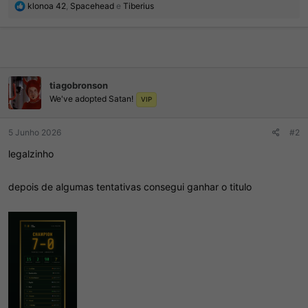
R
klonoa 42
,
Spacehead
e
Tiberius
e
a
ç
õ
e
s
tiagobronson
:
We've adopted Satan!
VIP
5 Junho 2026
#2
legalzinho
depois de algumas tentativas consegui ganhar o titulo