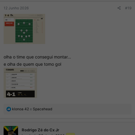
:
12 Junho 2026
#19
olha o time que consegui montar...
e olha de quem que tomo gol
R
klonoa 42
e
Spacehead
e
a
ç
Rodrigo Zé do Cx Jr
õ