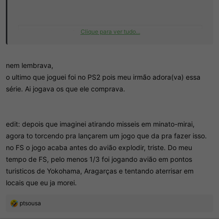
Clique para ver tudo...
nem lembrava,
o ultimo que joguei foi no PS2 pois meu irmão adora(va) essa
série. Ai jogava os que ele comprava.
edit: depois que imaginei atirando misseis em minato-mirai,
agora to torcendo pra lançarem um jogo que da pra fazer isso.
no FS o jogo acaba antes do avião explodir, triste. Do meu
tempo de FS, pelo menos 1/3 foi jogando avião em pontos
turisticos de Yokohama, Aragarças e tentando aterrisar em
locais que eu ja morei.
R
ptsousa
e