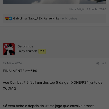
Ultima Edição:
27 Junho 2026
R
Gabjplima
,
Sapo_PSX
,
AzraelKnight
e 14 outros
e
a
ç
õ
e
s
Delphinus
:
Enjoy Yourself!
VIP
27 Maio 2024
#2
FINALMENTE c***lh0
Ace Combat 7 é fácil um dos top 5 da gen XONE/PS4 junto de
XCOM 2
Só vem bebê e depois do ultimo jogo que envolve drones,