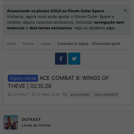
Anunciando os planos GOLD no Fórum Outer Space
Visitante, agora você pode ajudar o Fórum Outer Space e
receber alguns recursos exclusivos, incluindo
navegação sem
anúncios
e
dois temas exclusivos
. Veja os detalhes
aqui.
Home
Fóruns
Jogos
Consoles & Jogos - Discussão geral
ACE COMBAT 8: WINGS OF
Tópico oficial
THEVE | 02.10.26
I
D
T
OUTKAST
27 Maio 2024
ace combat
ace combat 8
n
a
a
i
t
g
c
a
s
i
d
OUTKAST
a
e
Lenda da internet
d
I
o
n