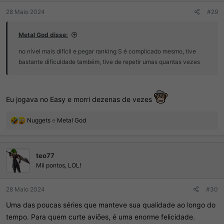
:
28 Maio 2024
#29
Metal God disse:
no nível mais difícil e pegar ranking S é complicado mesmo, tive
bastante dificuldade também, tive de repetir umas quantas vezes
Eu jogava no Easy e morri dezenas de vezes
R
Nuggets
e
Metal God
e
a
ç
teo77
õ
e
Mil pontos, LOL!
s
:
28 Maio 2024
#30
Uma das poucas séries que manteve sua qualidade ao longo do
tempo. Para quem curte aviões, é uma enorme felicidade.