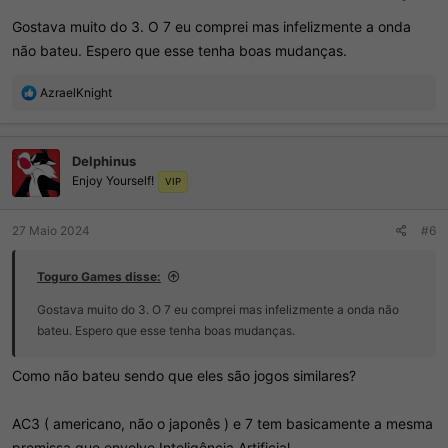
Gostava muito do 3. O 7 eu comprei mas infelizmente a onda
não bateu. Espero que esse tenha boas mudanças.
R
AzraelKnight
e
a
ç
Delphinus
õ
Enjoy Yourself!
e
VIP
s
:
27 Maio 2024
#6
Toguro Games disse:
Gostava muito do 3. O 7 eu comprei mas infelizmente a onda não
bateu. Espero que esse tenha boas mudanças.
Como não bateu sendo que eles são jogos similares?
AC3 ( americano, não o japonês ) e 7 tem basicamente a mesma
premissa que envolve Inteligência Artificial.