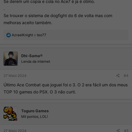
Se derem um copia e cola no Ace7 é ja é otimo.
.
Se trouxer o sistema de dogfight do 6 de volta mas com
melhoras aceito também.
R
AzraelKnight
e
teo77
e
a
ç
Dhi-Sama®
õ
e
Lenda da internet
s
:
27 Maio 2024
#4
Último Ace Combat que joguei foi o 3. O 2 era fácil um dos meus
TOP 10 games do PSX. O 3 não curti.
Toguro Games
Mil pontos, LOL!
27 Maio 2024
#5