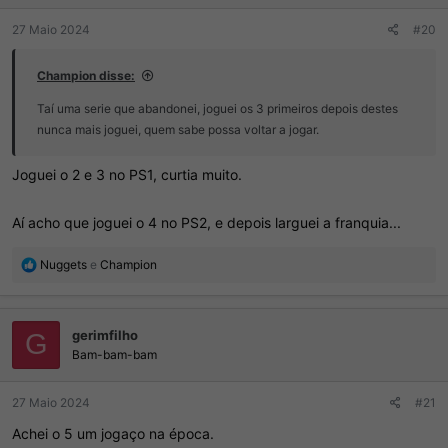
:
27 Maio 2024
#20
Champion disse:
Taí uma serie que abandonei, joguei os 3 primeiros depois destes
nunca mais joguei, quem sabe possa voltar a jogar.
Joguei o 2 e 3 no PS1, curtia muito.
Aí acho que joguei o 4 no PS2, e depois larguei a franquia...
R
Nuggets
e
Champion
e
a
ç
gerimfilho
õ
G
e
Bam-bam-bam
s
:
27 Maio 2024
#21
Achei o 5 um jogaço na época.