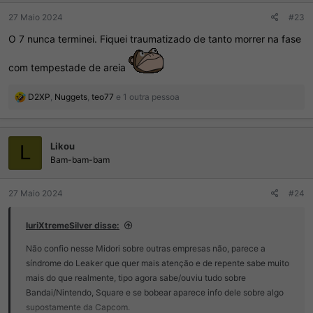
27 Maio 2024
#23
O 7 nunca terminei. Fiquei traumatizado de tanto morrer na fase
com tempestade de areia
R
D2XP
,
Nuggets
,
teo77
e 1 outra pessoa
e
a
ç
Likou
õ
L
e
Bam-bam-bam
s
:
27 Maio 2024
#24
IuriXtremeSilver disse:
Não confio nesse Midori sobre outras empresas não, parece a
síndrome do Leaker que quer mais atenção e de repente sabe muito
mais do que realmente, tipo agora sabe/ouviu tudo sobre
Bandai/Nintendo, Square e se bobear aparece info dele sobre algo
supostamente da Capcom.