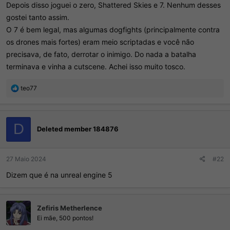
Depois disso joguei o zero, Shattered Skies e 7. Nenhum desses
gostei tanto assim.
O 7 é bem legal, mas algumas dogfights (principalmente contra
os drones mais fortes) eram meio scriptadas e você não
precisava, de fato, derrotar o inimigo. Do nada a batalha
terminava e vinha a cutscene. Achei isso muito tosco.
R
teo77
e
a
ç
õ
D
Deleted member 184876
e
s
:
27 Maio 2024
#22
Dizem que é na unreal engine 5
Zefiris Metherlence
Ei mãe, 500 pontos!