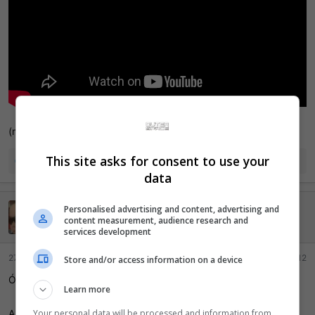
(meu favorito, façam o favor e escutem essa masterpiece)
This site asks for consent to use your
R
mads
,
jackmamona
e
thiago_solid
e
data
a
ç
Personalised advertising and content, advertising and
HonkaHonka
õ
content measurement, audience research and
e
Ei mãe, 500 pontos!
services development
s
:
27 Maio 2024
#12
Store and/or access information on a device
Ótima notícia, deu até vontade de rejogar o 7.
Learn more
Your personal data will be processed and information from
Abraços