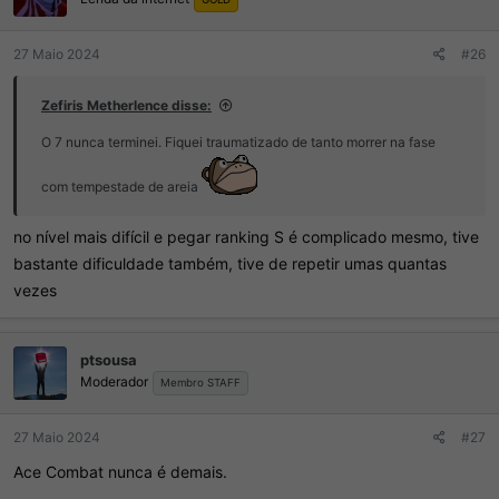
s
:
27 Maio 2024
#26
Zefiris Metherlence disse:
O 7 nunca terminei. Fiquei traumatizado de tanto morrer na fase
com tempestade de areia
no nível mais difícil e pegar ranking S é complicado mesmo, tive
bastante dificuldade também, tive de repetir umas quantas
vezes
ptsousa
Moderador
Membro STAFF
27 Maio 2024
#27
Ace Combat nunca é demais.