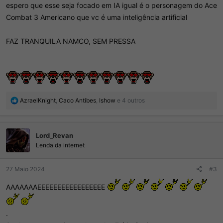
espero que esse seja focado em IA igual é o personagem do Ace
Combat 3 Americano que vc é uma inteligência artificial
FAZ TRANQUILA NAMCO, SEM PRESSA
R
AzraelKnight
,
Caco Antibes
,
Ishow
e 4 outros
e
a
ç
Lord_Revan
õ
e
Lenda da internet
s
:
27 Maio 2024
#3
AAAAAAAEEEEEEEEEEEEEEEEE
.