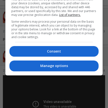
your device (cookies, unique identifiers, and other device
data) may be stored by, accessed by and shared with 446
partners, or used specifically by this site. We and our partners
may use precise geolocation data.
D2XP
List of partners.
Ei mãe, 500 pontos!
GOLD
Some vendors may process your personal data on the basis
of legitimate interest, which you can object to by managing
your options below. Look for a link at the bottom of this page
27 Maio 2024
#13
or in the site menu to manage or withdraw consent in privacy
and cookie settings.
pode vir que o pai tá esperando
Consent
D2XP
Ei mãe, 500 pontos!
GOLD
Manage options
27 Maio 2024
#14