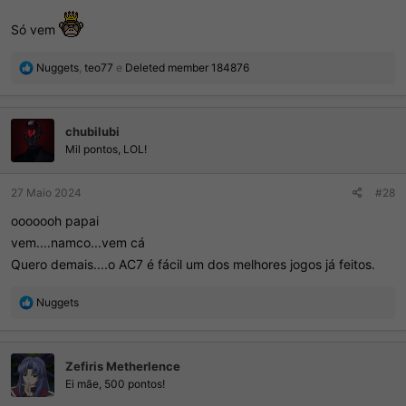
Só vem
R
Nuggets
,
teo77
e
Deleted member 184876
e
a
ç
chubilubi
õ
e
Mil pontos, LOL!
s
:
27 Maio 2024
#28
ooooooh papai
vem....namco...vem cá
Quero demais....o AC7 é fácil um dos melhores jogos já feitos.
R
Nuggets
e
a
ç
Zefiris Metherlence
õ
e
Ei mãe, 500 pontos!
s