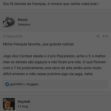
Sou fã demais da franquia, e tomara que venha coisa boa !
Elazul
Veterano
27 Maio 2024
#19
Minha franquia favorita, que grande notícia!
Jogo Ace Combat desde o 2 pro Playstation, acho o 5 o melhor
mas os demais são jogaços e não ficam pra trás. O que fizeram
com o 7 foi praticamente uma obra de arte então acho muito
difícil errarem a mão nesse próximo jogo da saga, hehe,
R
gerimfilho
e
Nuggets
e
a
ç
PhylteR
õ
e
F1 King
s