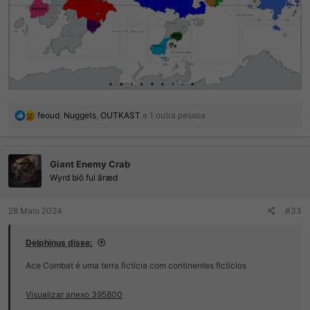
R
feoud
,
Nuggets
,
OUTKAST
e 1 outra pessoa
e
a
ç
Giant Enemy Crab
õ
e
Wyrd biõ ful ãræd
s
:
28 Maio 2024
#33
Delphinus disse:
Ace Combat é uma terra fictícia com continentes fictícios
Visualizar anexo 395800