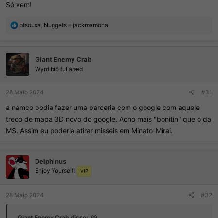
Só vem!
R
ptsousa
,
Nuggets
e
jackmamona
e
a
ç
Giant Enemy Crab
õ
e
Wyrd biõ ful ãræd
s
:
28 Maio 2024
#31
a namco podia fazer uma parceria com o google com aquele
treco de mapa 3D novo do google. Acho mais "bonitin" que o da
M$. Assim eu poderia atirar misseis em Minato-Mirai.
Delphinus
Enjoy Yourself!
VIP
28 Maio 2024
#32
Giant Enemy Crab disse: