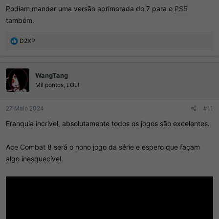
Podiam mandar uma versão aprimorada do 7 para o
PS5
também.
R
D2XP
e
a
ç
WangTang
õ
e
Mil pontos, LOL!
s
:
27 Maio 2024
#11
Franquia incrível, absolutamente todos os jogos são excelentes.
Ace Combat 8 será o nono jogo da série e espero que façam
algo inesquecível.