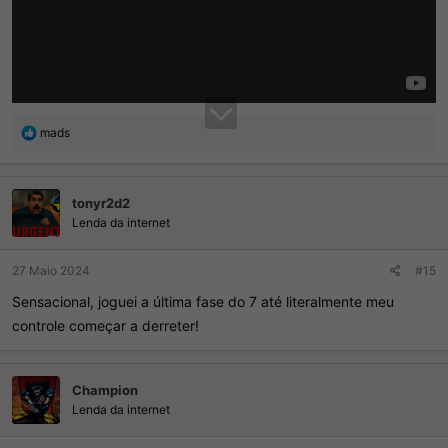
R
mads
e
a
ç
tonyr2d2
õ
e
Lenda da internet
s
:
27 Maio 2024
#15
Sensacional, joguei a última fase do 7 até literalmente meu
controle começar a derreter!
Champion
Lenda da internet