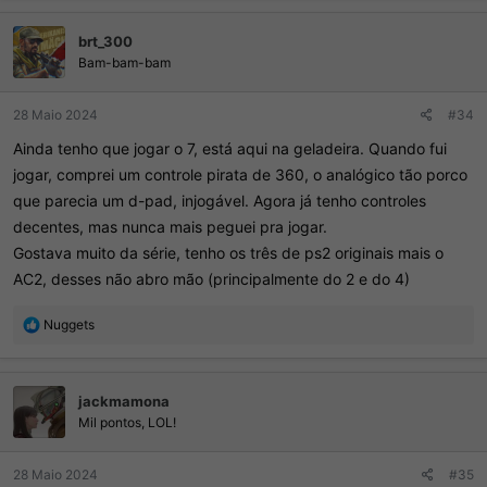
a
ç
brt_300
õ
e
Bam-bam-bam
s
:
28 Maio 2024
#34
Ainda tenho que jogar o 7, está aqui na geladeira. Quando fui
jogar, comprei um controle pirata de 360, o analógico tão porco
que parecia um d-pad, injogável. Agora já tenho controles
decentes, mas nunca mais peguei pra jogar.
Gostava muito da série, tenho os três de ps2 originais mais o
AC2, desses não abro mão (principalmente do 2 e do 4)
R
Nuggets
e
a
ç
jackmamona
õ
e
Mil pontos, LOL!
s
:
28 Maio 2024
#35