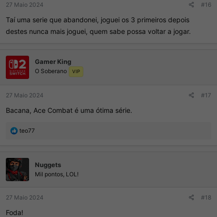
27 Maio 2024
#16
Taí uma serie que abandonei, joguei os 3 primeiros depois
destes nunca mais joguei, quem sabe possa voltar a jogar.
Gamer King
O Soberano
VIP
27 Maio 2024
#17
Bacana, Ace Combat é uma ótima série.
R
teo77
e
a
ç
Nuggets
õ
e
Mil pontos, LOL!
s
:
27 Maio 2024
#18
Foda!