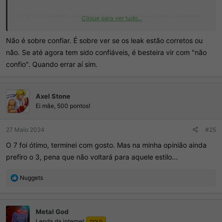
AC8 é um caminho natural e obvio, mas não descartaria um projeto
Clique para ver tudo...
de algum remake de Ace Combat, tivemos o remake do 2 antes do
lançamento do 7 e eles podem repetir, até pra testar tecnologia e no
Não é sobre confiar. É sobre ver se os leak estão corretos ou
8 tiver mais aprimoramentos com base nesse jogo.
não. Se até agora tem sido confiáveis, é besteira vir com "não
confio". Quando errar aí sim.
Axel Stone
Ei mãe, 500 pontos!
27 Maio 2024
#25
O 7 foi ótimo, terminei com gosto. Mas na minha opinião ainda
prefiro o 3, pena que não voltará para aquele estilo...
R
Nuggets
e
a
ç
Metal God
õ
Lenda da internet
e
GOLD