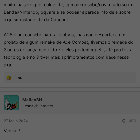
muito mais do que realmente, tipo agora sabe/ouviu tudo sobre
Bandai/Nintendo, Square e se bobear aparece info dele sobre
algo supostamente da Capcom.
AC8 é um caminho natural e obvio, mas não descartaria um
projeto de algum remake de Ace Combat, tivemos o remake do
2 antes do lançamento do 7 e eles podem repetir, até pra testar
tecnologia e no 8 tiver mais aprimoramentos com base nesse
jogo.
R
Likou
e
a
ç
MalleoBH
õ
e
Lenda da internet
s
:
27 Maio 2024
#10
Venha!!!