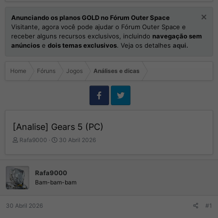
Anunciando os planos GOLD no Fórum Outer Space
Visitante, agora você pode ajudar o Fórum Outer Space e
receber alguns recursos exclusivos, incluindo
navegação sem
anúncios
e
dois temas exclusivos
. Veja os detalhes
aqui.
Home
Fóruns
Jogos
Análises e dicas
[Analise] Gears 5 (PC)
I
D
Rafa9000
30 Abril 2026
n
a
i
t
c
a
Rafa9000
i
d
Bam-bam-bam
a
e
d
I
o
n
30 Abril 2026
#1
r
í