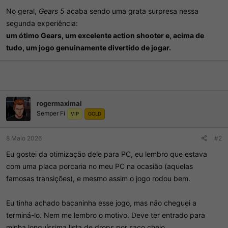
No geral,
Gears 5
acaba sendo uma grata surpresa nessa
segunda experiência:
um ótimo Gears, um excelente action shooter e, acima de
tudo, um jogo genuinamente divertido de jogar.
rogermaximal
Semper Fi
VIP
GOLD
8 Maio 2026
#2
Eu gostei da otimização dele para PC, eu lembro que estava
com uma placa porcaria no meu PC na ocasião (aquelas
famosas transições), e mesmo assim o jogo rodou bem.
Eu tinha achado bacaninha esse jogo, mas não cheguei a
terminá-lo. Nem me lembro o motivo. Deve ter entrado para
minha longuíssima lista de drops por saco cheio.