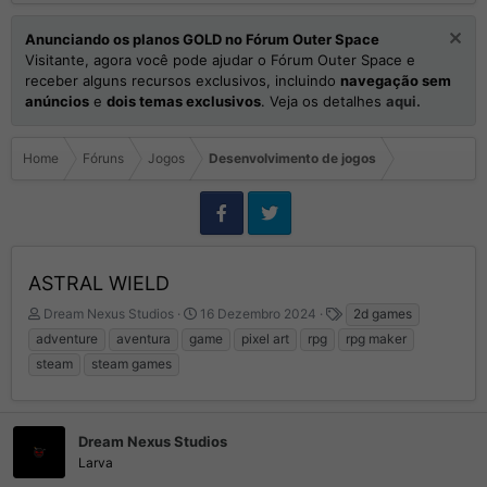
Anunciando os planos GOLD no Fórum Outer Space
Visitante, agora você pode ajudar o Fórum Outer Space e
receber alguns recursos exclusivos, incluindo
navegação sem
anúncios
e
dois temas exclusivos
. Veja os detalhes
aqui.
Home
Fóruns
Jogos
Desenvolvimento de jogos
ASTRAL WIELD
I
D
T
Dream Nexus Studios
16 Dezembro 2024
2d games
n
a
a
adventure
aventura
game
pixel art
rpg
rpg maker
i
t
g
steam
steam games
c
a
s
i
d
a
e
d
I
Dream Nexus Studios
o
n
Larva
r
í