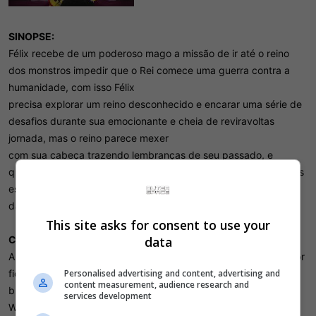
SINOPSE:
Félix recebe de um poderoso mago a missão de ir até o reino
dos monstros impedir que o Rei comece uma guerra contra a
humanidade, com isso Félix
precisa explorar um reino desconhecido e encarar uma série de
desafios durante sua emocionante e cheia de reviravoltas
jornada, mas o reino parece mexer
com sua cabeça trazendo lembranças de seu passado, e
quanto mais Félix avança mais perto ele fica da verdade, e suas
escolhas podem moldar o destino
da humanidade!.
This site asks for consent to use your
data
Como funciona o jogo
Astral Wield traz uma experiência de exploração onde o jogador
Personalised advertising and content, advertising and
fica a vontade em relação a seguir a história ou explorar em
content measurement, audience research and
busca de recursos melhores para facilitar sua jornada, Astral
services development
Wield conta com um combate em tempo real podendo utilizar