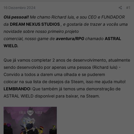
d
c
o
i
16 Dezembro 2024
#1
t
o
ó
Olá pessoal!
Me chamo Richard luis, e sou CEO e FUNDADOR
p
da
DREAM NEXUS STUDIOS
, e gostaria de trazer a vocês uma
i
novidade sobre nosso primeiro projeto
c
o
comercial, nosso game de
aventura/RPG
chamado
ASTRAL
WIELD.
Que já vamos completar 2 anos de desenvolvimento, atualmente
sendo desenvolvido por apenas uma pessoa (Richard luis) -
Convido a todos a darem uma olhada e se puderem
colocar na sua lista de desejos da Steam, isso me ajuda muito!
LEMBRANDO:
Que também já temos uma demonstração de
ASTRAL WIELD disponível para baixar, na Steam.