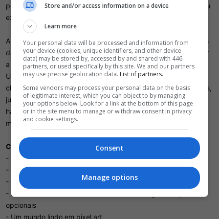
poderes e armaduras especiais adquiridos durante a jornada ou
Store and/or access information on a device
exploração.
Learn more
Ambientado em um mundo fictício, Astral Wield conta com mais
Your personal data will be processed and information from
your device (cookies, unique identifiers, and other device
de 300 cenários com diferentes recursos que ajudam o jogador
data) may be stored by, accessed by and shared with 446
a evoluir o personagem e tornar sua jornada.
partners, or used specifically by this site. We and our partners
may use precise geolocation data.
List of partners.
Um mundo com diversas áreas que contam com inimigos e
Some vendors may process your personal data on the basis
chefes opcionais e desafios para ganhar melhorias e armaduras,
of legitimate interest, which you can object to by managing
junto de diversos outros
your options below. Look for a link at the bottom of this page
or in the site menu to manage or withdraw consent in privacy
habitantes do reino que precisam de favores em troca de
and cookie settings.
melhorias e recompensas para o personagem.
Conteúdo de Astral Wield
Consent
- Diversas áreas para explorar
- Desafios extras
Manage options
- Chefes opcionais
- Melhorias como armaduras e mecânicas de gameplay
opcionais
- Um mundo lindo em pixel art