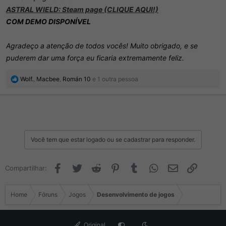
ASTRAL WIELD: Steam page (CLIQUE AQUI!)
COM DEMO DISPONÍVEL
Agradeço a atenção de todos vocês! Muito obrigado, e se
puderem dar uma força eu ficaria extremamente feliz.
R
Wolf.
,
Macbee
,
Román 10
e 1 outra pessoa
e
a
ç
õ
e
s
Você tem que estar logado ou se cadastrar para responder.
:
Facebook
Twitter
Reddit
Pinterest
Tumblr
WhatsApp
Email
Link
Compartilhar:
Home
Fóruns
Jogos
Desenvolvimento de jogos
Original