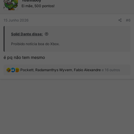
Yoshisboy
õ
e
Ei mãe, 500 pontos!
s
:
15 Junho 2026
#6
Solid Dante disse:
Proibido notícia boa do Xbox.
é pq não tem mesmo
R
Pockett
,
Radamanthys Wyvern
,
Fabio Alexandre
e 16 outros
e
a
ç
õ
e
s
: