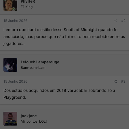
PhylteR
:
F1 King
15 Junho 2026
#2
Lembro que curti o estilo desse South of Midnight quando foi
anunciado, mas parece que não foi muito bem recebido entre os
jogadores...
Lelouch Lamperouge
Bam-bam-bam
15 Junho 2026
#3
Dos estúdios adquiridos em 2018 vai acabar sobrando só a
Playground.
jackjone
Mil pontos, LOL!