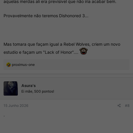
aquelas merdas ali era previsivel que não iria acabar bem.
Provavelmente não teremos Dishonored 3...
Mas tomara que façam igual a Rebel Wolves, criem um novo
estudio e façam um "Lack of Honor"....
R
proximus-one
e
a
ç
Asura's
õ
e
Ei mãe, 500 pontos!
s
:
15 Junho 2026
#8
.