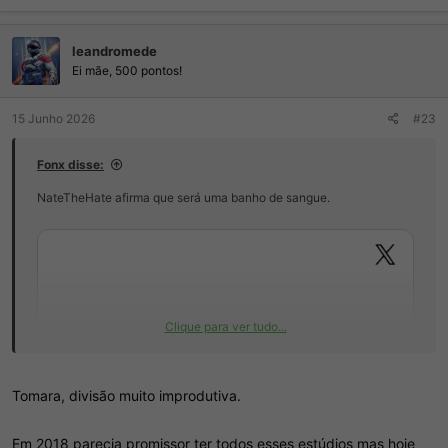
a
ç
leandromede
õ
e
Ei mãe, 500 pontos!
s
:
15 Junho 2026
#23
Fonx disse:
NateTheHate afirma que será uma banho de sangue.
Clique para ver tudo...
Tomara, divisão muito improdutiva.
Em 2018 parecia promissor ter todos esses estúdios mas hoje