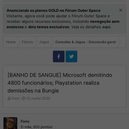
Anunciando os planos GOLD no Fórum Outer Space
Visitante, agora você pode ajudar o Fórum Outer Space e
receber alguns recursos exclusivos, incluindo
navegação sem
anúncios
e
dois temas exclusivos
. Veja os detalhes
aqui.
Home
Fóruns
Jogos
Consoles & Jogos - Discussão geral
[BANHO DE SANGUE] Microsoft demitindo
4800 funcionários; Playstation realiza
demissões na Bungie
I
D
Fonx
15 Junho 2026
n
a
i
t
c
a
i
d
Fonx
a
e
Ei mãe, 500 pontos!