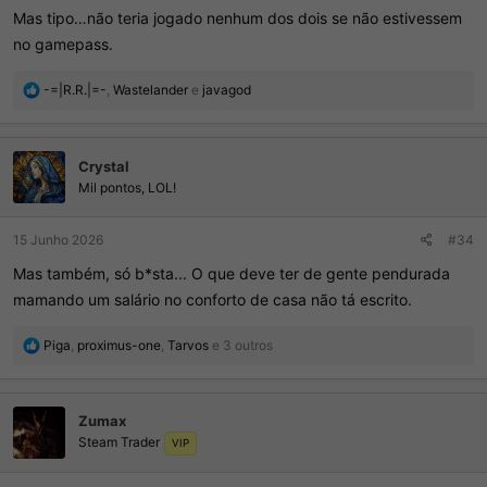
Mas tipo…não teria jogado nenhum dos dois se não estivessem
no gamepass.
R
-=|R.R.|=-
,
Wastelander
e
javagod
e
a
ç
Crystal
õ
e
Mil pontos, LOL!
s
:
15 Junho 2026
#34
Mas também, só b*sta... O que deve ter de gente pendurada
mamando um salário no conforto de casa não tá escrito.
R
Piga
,
proximus-one
,
Tarvos
e 3 outros
e
a
ç
Zumax
õ
Steam Trader
e
VIP
s
: