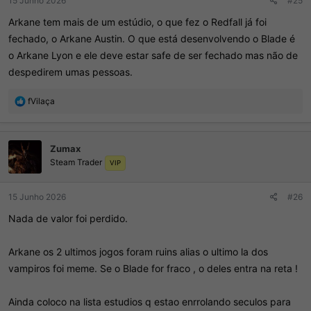
15 Junho 2026
#25
Arkane tem mais de um estúdio, o que fez o Redfall já foi
fechado, o Arkane Austin. O que está desenvolvendo o Blade é
o Arkane Lyon e ele deve estar safe de ser fechado mas não de
despedirem umas pessoas.
R
fVilaça
e
a
ç
Zumax
õ
Steam Trader
e
VIP
s
:
15 Junho 2026
#26
Nada de valor foi perdido.
Arkane os 2 ultimos jogos foram ruins alias o ultimo la dos
vampiros foi meme. Se o Blade for fraco , o deles entra na reta !
Ainda coloco na lista estudios q estao enrrolando seculos para