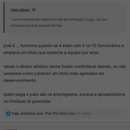
Fonx disse:
7 anos recebendo salário em dia pra entregar o jogo...dá pra
entender porque querem fechar.
pois é ... funciona quando se é indie com 5 ou 10 funcionários e
emplaca um título que sustenta a equipe por anos.
talvez o diretor artístico tenha ficado confortável demais, ou não
soubesse como conduzir um ritmo mais agressivo de
desenvolvimento.
quem paga o pato são os empregados, porque a aposentadoria
do Pinóquio tá garantida.
R
Piga
,
proximus-one
,
The Thin Red Line
e 2 outros
e
a
ç