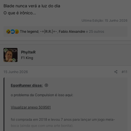
Blade nunca verá a luz do dia
O que é irônico...
Ultima Edição:
15 Junho 2026
R
The legend
,
-=|R.R.|=-
,
Fabio Alexandre
e 25 outros
e
a
ç
PhylteR
õ
e
F1 King
s
:
15 Junho 2026
#11
EgonRunner disse:
o problema da Compulsion é isso aqui:
Visualizar anexo 509561
foi comprada em 2018 e levou 7 anos para lançar um jogo meia-
boca (ainda que com uma arte bonita).