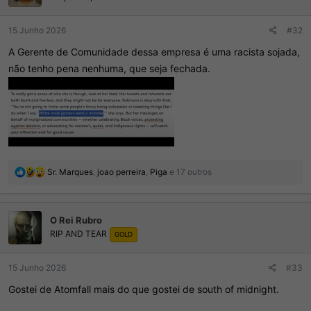
s
:
15 Junho 2026
#32
A Gerente de Comunidade dessa empresa é uma racista sojada,
não tenho pena nenhuma, que seja fechada.
R
Sr. Marques
,
joao perreira
,
Piga
e 17 outros
e
a
ç
O Rei Rubro
õ
RIP AND TEAR
e
GOLD
s
:
15 Junho 2026
#33
Gostei de Atomfall mais do que gostei de south of midnight.