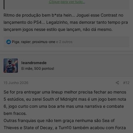
Clique para ver tudo...
ok, que a gestão do Pinóquio não deve ter cobrado resultado, mas
ainda assim, não dá pra mamar nas tetas pra sempre.
Ritmo de produção bem b*sta hein... Joguei esse Contrast no
lançamento do PS4... Legalzinho, mas demorar tanto tempo pra
lançarem jogos nesse estilo que lançam, não dá mesmo.
R
Piga
,
rapier
,
proximus-one
e 2 outros
e
a
ç
leandromede
õ
e
Ei mãe, 500 pontos!
s
:
15 Junho 2026
#12
Se for pra entregar uma lineup melhor precisa fechar ao menos
5 estúdios, eu zerei South of Midnight mas é um jogo bem nota
6, jogo curto com uma boa arte mas uma narrativa e combate
bem fracos.
Outras franquias que não tem graça nenhuma são Sea of
Thieves e State of Decay, a Turn10 também acabou com Forza