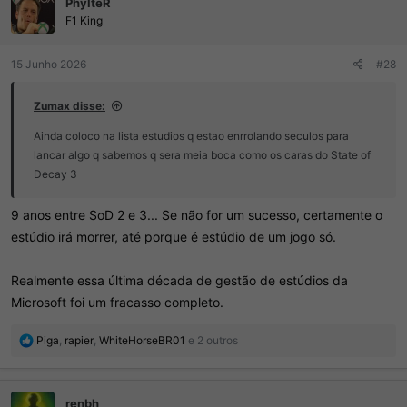
PhylteR
F1 King
15 Junho 2026
#28
Zumax disse:
Ainda coloco na lista estudios q estao enrrolando seculos para
lancar algo q sabemos q sera meia boca como os caras do State of
Decay 3
9 anos entre SoD 2 e 3... Se não for um sucesso, certamente o
estúdio irá morrer, até porque é estúdio de um jogo só.
Realmente essa última década de gestão de estúdios da
Microsoft foi um fracasso completo.
R
Piga
,
rapier
,
WhiteHorseBR01
e 2 outros
e
a
ç
renbh
õ