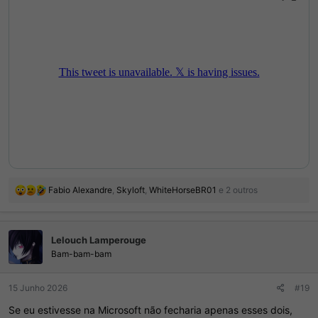
R
Fabio Alexandre
,
Skyloft
,
WhiteHorseBR01
e 2 outros
e
a
ç
Lelouch Lamperouge
õ
e
Bam-bam-bam
s
:
15 Junho 2026
#19
Se eu estivesse na Microsoft não fecharia apenas esses dois,