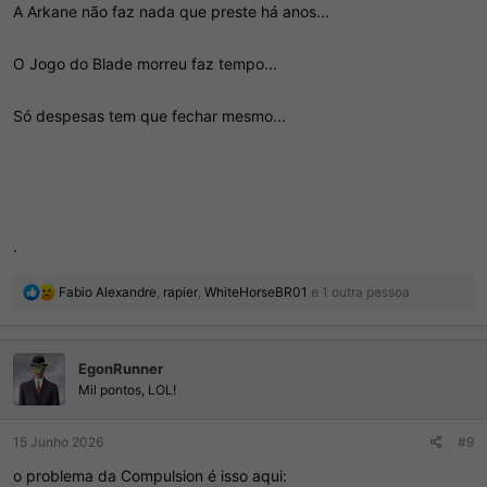
A Arkane não faz nada que preste há anos...
O Jogo do Blade morreu faz tempo...
Só despesas tem que fechar mesmo...
.
R
Fabio Alexandre
,
rapier
,
WhiteHorseBR01
e 1 outra pessoa
e
a
ç
EgonRunner
õ
e
Mil pontos, LOL!
s
:
15 Junho 2026
#9
o problema da Compulsion é isso aqui: