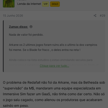
Lenda da internet
e
VIP
GOLD
s
:
15 Junho 2026
#29
Zumax disse:
Nada de valor foi perdido.
Arkane os 2 ultimos jogos foram ruins alis o ultimo la dos vampiros
foi meme. Se o Blade for fraco , o deles entra na reta !
Ainda coloco na lista estudios q estao enrrolando seculos para
lancar algo q sabemos q sera meia boca como os caras do State of
Clique para ver tudo...
Decay 3
Se n produz nada ou so produz bomba tem q rodar mesmo , vale pra
O problema de Redafall não foi da Arkane, mas da Bethesda sob
qualquer lugar .
"supervisão" da M$, mandaram uma equipe especializada em
Immersive Sim fazer um GaaS, não tinha como dar certo. Não só
o jogo saiu cagado, como alienou os produtoras que acabaram
saíndo em peso.