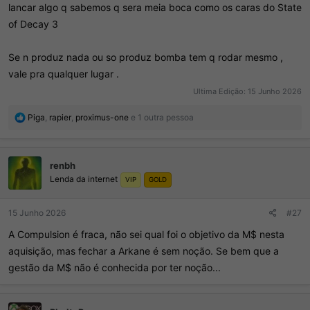
lancar algo q sabemos q sera meia boca como os caras do State
of Decay 3
Se n produz nada ou so produz bomba tem q rodar mesmo ,
vale pra qualquer lugar .
Ultima Edição:
15 Junho 2026
R
Piga
,
rapier
,
proximus-one
e 1 outra pessoa
e
a
ç
renbh
õ
Lenda da internet
e
VIP
GOLD
s
:
15 Junho 2026
#27
A Compulsion é fraca, não sei qual foi o objetivo da M$ nesta
aquisição, mas fechar a Arkane é sem noção. Se bem que a
gestão da M$ não é conhecida por ter noção...