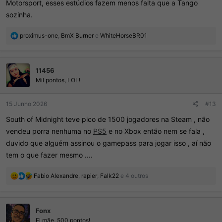
Motorsport, esses estúdios fazem menos falta que a Tango
sozinha.
R
proximus-one
,
BmX Burner
e
WhiteHorseBR01
e
a
ç
11456
õ
e
Mil pontos, LOL!
s
:
15 Junho 2026
#13
South of Midnight teve pico de 1500 jogadores na Steam , não
vendeu porra nenhuma no
PS5
e no Xbox então nem se fala ,
duvido que alguém assinou o gamepass para jogar isso , aí não
tem o que fazer mesmo ....
R
Fabio Alexandre
,
rapier
,
Falk22
e 4 outros
e
a
ç
Fonx
õ
e
Ei mãe, 500 pontos!