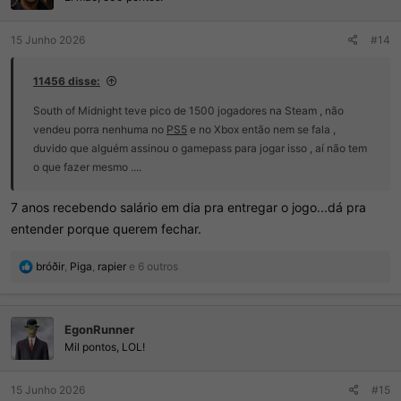
s
:
15 Junho 2026
#14
11456 disse:
South of Midnight teve pico de 1500 jogadores na Steam , não
vendeu porra nenhuma no
PS5
e no Xbox então nem se fala ,
duvido que alguém assinou o gamepass para jogar isso , aí não tem
o que fazer mesmo ....
7 anos recebendo salário em dia pra entregar o jogo...dá pra
entender porque querem fechar.
R
bróðir
,
Piga
,
rapier
e 6 outros
e
a
ç
EgonRunner
õ
e
Mil pontos, LOL!
s
:
15 Junho 2026
#15