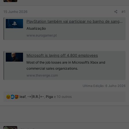
d
I
o
n
r
í
15 Junho 2026
#1
d
c
o
i
PlayStation também vai participar no banho de sangue
t
o
Atualização
ó
www.eurogamer.pt
p
i
c
o
Microsoft is laying off 4,800 employees
Most of the job losses are in Microsoft’s Xbox and
commercial sales organizations.
www.theverge.com
Ultima Edição:
6 Julho 2026
R
leaf
,
-=|R.R.|=-
,
Piga
e 10 outros
e
a
ç
õ
e
s