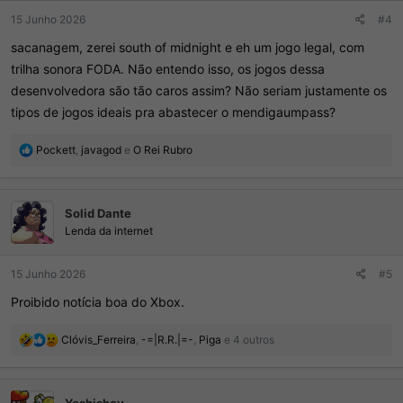
15 Junho 2026
#4
sacanagem, zerei south of midnight e eh um jogo legal, com
trilha sonora FODA. Não entendo isso, os jogos dessa
desenvolvedora são tão caros assim? Não seriam justamente os
tipos de jogos ideais pra abastecer o mendigaumpass?
R
Pockett
,
javagod
e
O Rei Rubro
e
a
ç
Solid Dante
õ
e
Lenda da internet
s
:
15 Junho 2026
#5
Proibido notícia boa do Xbox.
R
Clóvis_Ferreira
,
-=|R.R.|=-
,
Piga
e 4 outros
e
a
ç