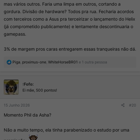
mas vários outros. Faria uma limpa em outros, cortando a
gordura. Divisão de hardware? Todos pra rua. Fecharia acordos
com terceiros como a Asus pra terceirizar o lançamento do Helix
(já comprometido publicamente) e lentamente descontinuaria o
gamepass.
3% de margem pros caras entregarem essas tranqueiras não dá.
R
Piga
,
proximus-one
,
WhiteHorseBR01
e 1 outra pessoa
e
a
ç
:Fofo:
õ
e
Ei mãe, 500 pontos!
s
:
15 Junho 2026
#20
Momento Phil da Asha?
Não a muito tempo, ela tinha parabenizado o estudo por uma