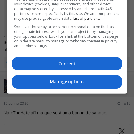
your device (cookies, unique identifiers, and other device
jogo curto com uma boa arte mas uma narrativa e combate bem
data) may be stored by, accessed by and shared with 446
fracos.
partners, or used specifically by this site. We and our partners
Outras franquias que não tem graça nenhuma são Sea of Thieves e
may use precise geolocation data.
List of partners.
State of Decay, a Turn10 também acabou com Forza Motorsport,
Some vendors may process your personal data on the basis
esses estúdios fazem menos falta que a Tango sozinha.
of legitimate interest, which you can object to by managing
your options below. Look for a link at the bottom of this page
or in the site menu to manage or withdraw consent in privacy
Sea of Thieves é sucesso, tanto que até hoje recebe
and cookie settings.
atualizações. A Rare está segura por enquanto.
R
The Thin Red Line
e
javagod
Consent
e
a
ç
Manage options
Fonx
õ
e
Ei mãe, 500 pontos!
s
:
15 Junho 2026
#18
NateTheHate afirma que será uma banho de sangue.