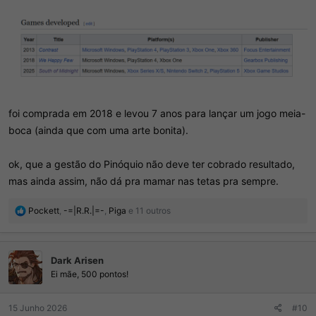
foi comprada em 2018 e levou 7 anos para lançar um jogo meia-
boca (ainda que com uma arte bonita).
ok, que a gestão do Pinóquio não deve ter cobrado resultado,
mas ainda assim, não dá pra mamar nas tetas pra sempre.
R
Pockett
,
-=|R.R.|=-
,
Piga
e 11 outros
e
a
ç
Dark Arisen
õ
e
Ei mãe, 500 pontos!
s
:
15 Junho 2026
#10