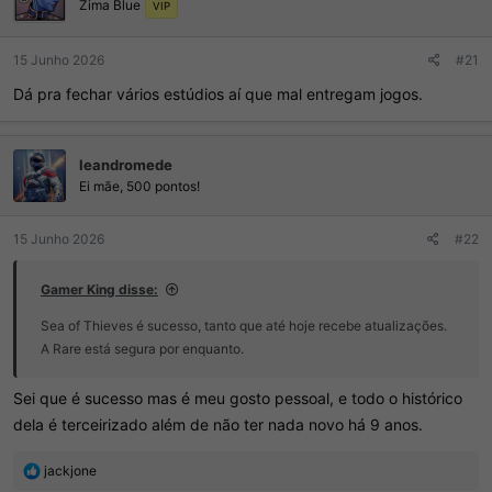
Zima Blue
e
VIP
s
:
15 Junho 2026
#21
Dá pra fechar vários estúdios aí que mal entregam jogos.
leandromede
Ei mãe, 500 pontos!
15 Junho 2026
#22
Gamer King disse:
Sea of Thieves é sucesso, tanto que até hoje recebe atualizações.
A Rare está segura por enquanto.
Sei que é sucesso mas é meu gosto pessoal, e todo o histórico
dela é terceirizado além de não ter nada novo há 9 anos.
R
jackjone
e