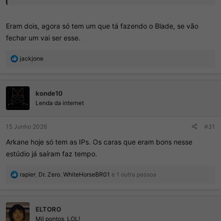
Eram dois, agora só tem um que tá fazendo o Blade, se vão
fechar um vai ser esse.
R
jackjone
e
a
ç
konde10
õ
e
Lenda da internet
s
:
15 Junho 2026
#31
Arkane hoje só tem as IPs. Os caras que eram bons nesse
estúdio já saíram faz tempo.
R
rapier
,
Dr. Zero
,
WhiteHorseBR01
e 1 outra pessoa
e
a
ç
ELTORO
õ
e
Mil pontos, LOL!