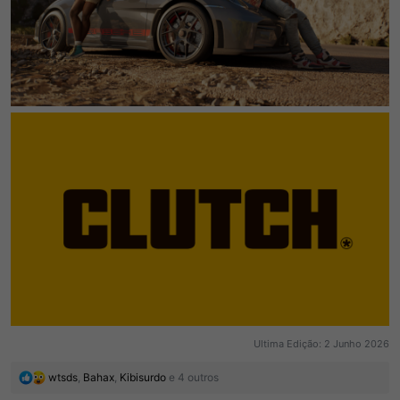
Ultima Edição:
2 Junho 2026
R
wtsds
,
Bahax
,
Kibisurdo
e 4 outros
e