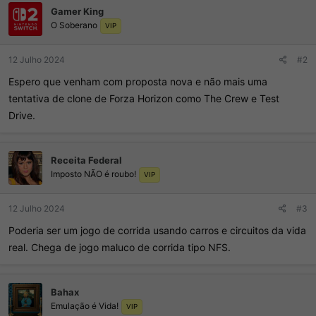
s
Gamer King
:
O Soberano
VIP
12 Julho 2024
#2
Espero que venham com proposta nova e não mais uma
tentativa de clone de Forza Horizon como The Crew e Test
Drive.
Receita Federal
Imposto NÃO é roubo!
VIP
12 Julho 2024
#3
Poderia ser um jogo de corrida usando carros e circuitos da vida
real. Chega de jogo maluco de corrida tipo NFS.
Bahax
Emulação é Vida!
VIP