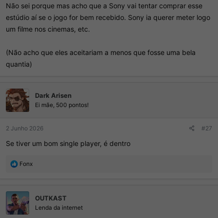
Não sei porque mas acho que a Sony vai tentar comprar esse
estúdio aí se o jogo for bem recebido. Sony ia querer meter logo
um filme nos cinemas, etc.
(Não acho que eles aceitariam a menos que fosse uma bela
quantia)
Dark Arisen
Ei mãe, 500 pontos!
2 Junho 2026
#27
Se tiver um bom single player, é dentro
R
Fonx
e
a
ç
OUTKAST
õ
e
Lenda da internet
s