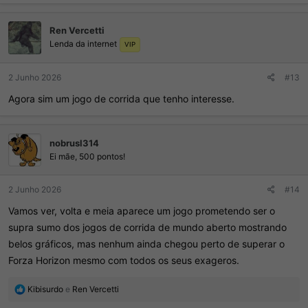
a
ç
Ren Vercetti
õ
Lenda da internet
e
VIP
s
:
2 Junho 2026
#13
Agora sim um jogo de corrida que tenho interesse.
nobrusl314
Ei mãe, 500 pontos!
2 Junho 2026
#14
Vamos ver, volta e meia aparece um jogo prometendo ser o
supra sumo dos jogos de corrida de mundo aberto mostrando
belos gráficos, mas nenhum ainda chegou perto de superar o
Forza Horizon mesmo com todos os seus exageros.
R
Kibisurdo
e
Ren Vercetti
e