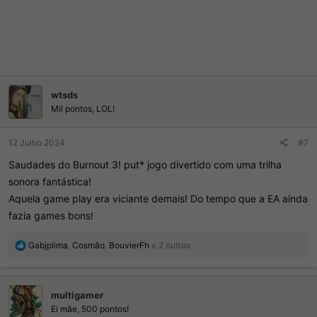
wtsds
Mil pontos, LOL!
12 Julho 2024
#7
Saudades do Burnout 3! put* jogo divertido com uma trilha
sonora fantástica!
Aquela game play era viciante demais! Do tempo que a EA ainda
fazia games bons!
R
Gabjplima
,
Cosmão
,
BouvierFh
e 2 outros
e
a
ç
multigamer
õ
e
Ei mãe, 500 pontos!