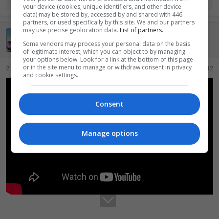
R
Fonx
e
OUTKAST
your device (cookies, unique identifiers, and other device
e
data) may be stored by, accessed by and shared with 446
a
partners, or used specifically by this site. We and our partners
ç
may use precise geolocation data.
List of partners.
OUTKAST
õ
Some vendors may process your personal data on the basis
e
Lenda da internet
of legitimate interest, which you can object to by managing
s
your options below. Look for a link at the bottom of this page
:
or in the site menu to manage or withdraw consent in privacy
2 Junho 2026
#12
and cookie settings.
Consent
Manage options