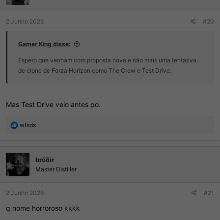
2 Junho 2026
#20
Gamer King disse:
Espero que venham com proposta nova e não mais uma tentativa
de clone de Forza Horizon como The Crew e Test Drive.
Mas Test Drive veio antes po.
R
wtsds
e
a
ç
bróðir
õ
e
Master Distiller
s
:
2 Junho 2026
#21
q nome horroroso kkkk