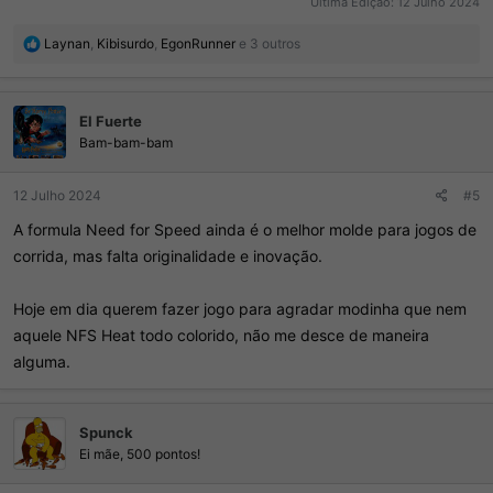
Ultima Edição:
12 Julho 2024
R
Laynan
,
Kibisurdo
,
EgonRunner
e 3 outros
e
a
ç
El Fuerte
õ
e
Bam-bam-bam
s
:
12 Julho 2024
#5
A formula Need for Speed ainda é o melhor molde para jogos de
corrida, mas falta originalidade e inovação.
Hoje em dia querem fazer jogo para agradar modinha que nem
aquele NFS Heat todo colorido, não me desce de maneira
alguma.
Spunck
Ei mãe, 500 pontos!