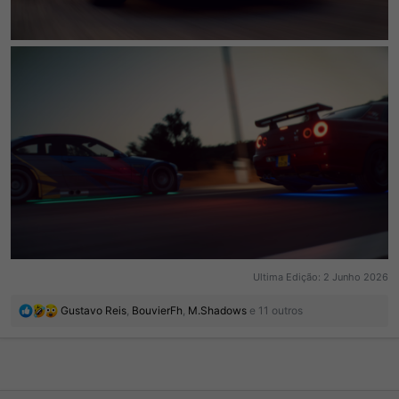
Ultima Edição:
2 Junho 2026
R
Gustavo Reis
,
BouvierFh
,
M.Shadows
e 11 outros
e
a
ç
õ
e