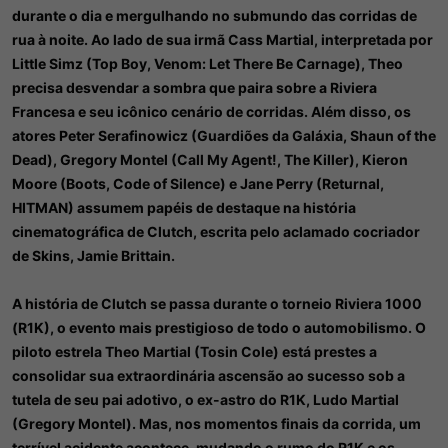
durante o dia e mergulhando no submundo das corridas de
rua à noite. Ao lado de sua irmã Cass Martial, interpretada por
Little Simz (Top Boy, Venom: Let There Be Carnage), Theo
precisa desvendar a sombra que paira sobre a Riviera
Francesa e seu icônico cenário de corridas. Além disso, os
atores Peter Serafinowicz (Guardiões da Galáxia, Shaun of the
Dead), Gregory Montel (Call My Agent!, The Killer), Kieron
Moore (Boots, Code of Silence) e Jane Perry (Returnal,
HITMAN) assumem papéis de destaque na história
cinematográfica de Clutch, escrita pelo aclamado cocriador
de Skins, Jamie Brittain.
A história de Clutch se passa durante o torneio Riviera 1000
(R1K), o evento mais prestigioso de todo o automobilismo. O
piloto estrela Theo Martial (Tosin Cole) está prestes a
consolidar sua extraordinária ascensão ao sucesso sob a
tutela de seu pai adotivo, o ex-astro do R1K, Ludo Martial
(Gregory Montel). Mas, nos momentos finais da corrida, um
terrível acidente acontece, mudando o rumo do R1K e os