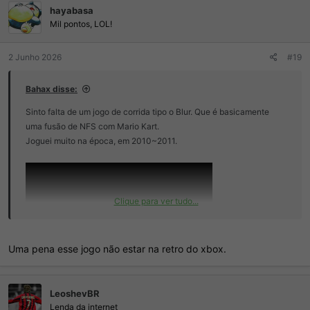
hayabasa
õ
e
Mil pontos, LOL!
s
:
2 Junho 2026
#19
Bahax disse:
Sinto falta de um jogo de corrida tipo o Blur. Que é basicamente
uma fusão de NFS com Mario Kart.
Joguei muito na época, em 2010~2011.
Clique para ver tudo...
Uma pena esse jogo não estar na retro do xbox.
Um novo jogo nesse estilo em mundo aberto, seria interessante.
LeoshevBR
Lenda da internet