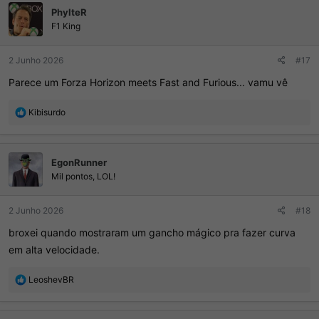
PhylteR
õ
e
F1 King
s
:
2 Junho 2026
#17
Parece um Forza Horizon meets Fast and Furious... vamu vê
R
Kibisurdo
e
a
ç
EgonRunner
õ
e
Mil pontos, LOL!
s
:
2 Junho 2026
#18
broxei quando mostraram um gancho mágico pra fazer curva
em alta velocidade.
R
LeoshevBR
e
a
ç