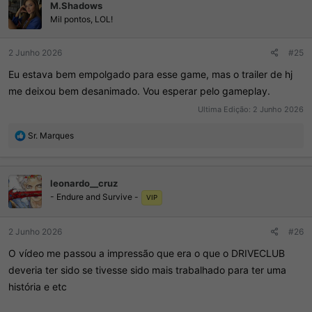
M.Shadows
Mil pontos, LOL!
2 Junho 2026
#25
Eu estava bem empolgado para esse game, mas o trailer de hj
me deixou bem desanimado. Vou esperar pelo gameplay.
Ultima Edição:
2 Junho 2026
R
Sr. Marques
e
a
ç
leonardo__cruz
õ
- Endure and Survive -
e
VIP
s
:
2 Junho 2026
#26
O vídeo me passou a impressão que era o que o DRIVECLUB
deveria ter sido se tivesse sido mais trabalhado para ter uma
história e etc