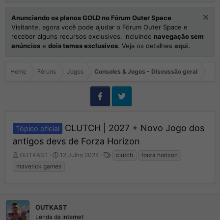
Anunciando os planos GOLD no Fórum Outer Space
Visitante, agora você pode ajudar o Fórum Outer Space e
receber alguns recursos exclusivos, incluindo
navegação sem
anúncios
e
dois temas exclusivos
. Veja os detalhes
aqui.
Home
Fóruns
Jogos
Consoles & Jogos - Discussão geral
CLUTCH | 2027 + Novo Jogo dos
Tópico oficial
antigos devs de Forza Horizon
I
D
T
OUTKAST
12 Julho 2024
clutch
forza horizon
n
a
a
maverick games
i
t
g
c
a
s
i
d
a
e
d
OUTKAST
I
o
n
Lenda da internet