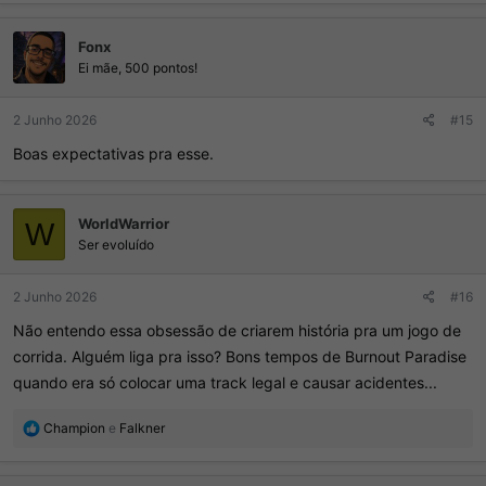
a
ç
Fonx
õ
e
Ei mãe, 500 pontos!
s
:
2 Junho 2026
#15
Boas expectativas pra esse.
WorldWarrior
W
Ser evoluído
2 Junho 2026
#16
Não entendo essa obsessão de criarem história pra um jogo de
corrida. Alguém liga pra isso? Bons tempos de Burnout Paradise
quando era só colocar uma track legal e causar acidentes...
R
Champion
e
Falkner
e
a
ç