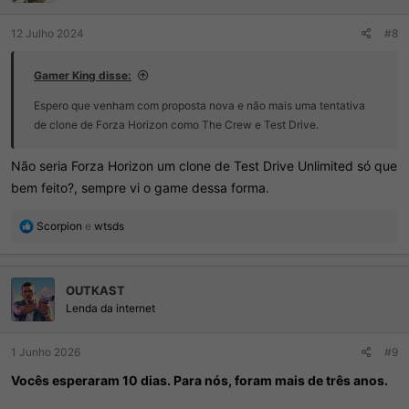
s
:
12 Julho 2024
#8
Gamer King disse:
Espero que venham com proposta nova e não mais uma tentativa
de clone de Forza Horizon como The Crew e Test Drive.
Não seria Forza Horizon um clone de Test Drive Unlimited só que
bem feito?, sempre vi o game dessa forma.
R
Scorpion
e
wtsds
e
a
ç
OUTKAST
õ
e
Lenda da internet
s
:
1 Junho 2026
#9
Vocês esperaram 10 dias. Para nós, foram mais de três anos.