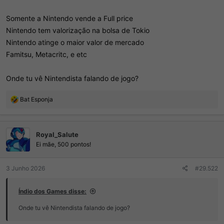
Até como haters/trolls são mto ruim no que fazem.
Somente a Nintendo vende a Full price
Nintendo tem valorização na bolsa de Tokio
Nintendo atinge o maior valor de mercado
Famitsu, Metacritc, e etc
Onde tu vê Nintendista falando de jogo?
R
Bat Esponja
e
a
ç
Royal_Salute
õ
e
Ei mãe, 500 pontos!
s
:
3 Junho 2026
#29.522
Índio dos Games disse:
Onde tu vê Nintendista falando de jogo?