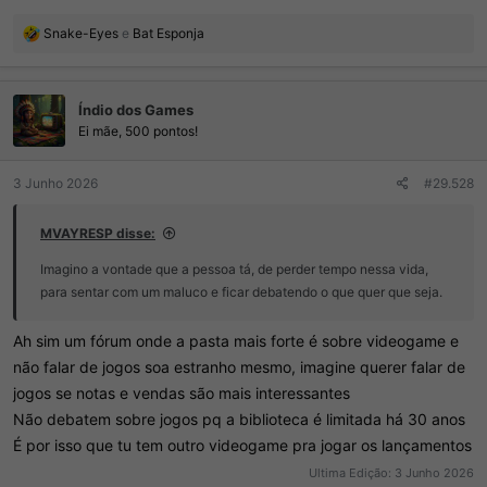
R
Snake-Eyes
e
Bat Esponja
e
a
ç
Índio dos Games
õ
e
Ei mãe, 500 pontos!
s
:
3 Junho 2026
#29.528
MVAYRESP disse:
Imagino a vontade que a pessoa tá, de perder tempo nessa vida,
para sentar com um maluco e ficar debatendo o que quer que seja.
Ah sim um fórum onde a pasta mais forte é sobre videogame e
não falar de jogos soa estranho mesmo, imagine querer falar de
jogos se notas e vendas são mais interessantes
Não debatem sobre jogos pq a biblioteca é limitada há 30 anos
É por isso que tu tem outro videogame pra jogar os lançamentos
Ultima Edição:
3 Junho 2026