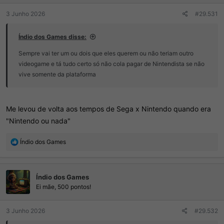
:
3 Junho 2026
#29.531
Índio dos Games disse:
Sempre vai ter um ou dois que eles querem ou não teriam outro
videogame e tá tudo certo só não cola pagar de Nintendista se não
vive somente da plataforma
Me levou de volta aos tempos de Sega x Nintendo quando era
"Nintendo ou nada"
R
Índio dos Games
e
a
ç
Índio dos Games
õ
e
Ei mãe, 500 pontos!
s
:
3 Junho 2026
#29.532