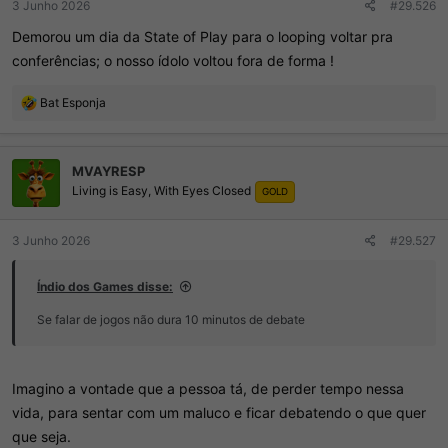
3 Junho 2026
#29.526
Demorou um dia da State of Play para o looping voltar pra
conferências; o nosso ídolo voltou fora de forma !
R
Bat Esponja
e
a
ç
MVAYRESP
õ
Living is Easy, With Eyes Closed
e
GOLD
s
:
3 Junho 2026
#29.527
Índio dos Games disse:
Se falar de jogos não dura 10 minutos de debate
Imagino a vontade que a pessoa tá, de perder tempo nessa
vida, para sentar com um maluco e ficar debatendo o que quer
que seja.