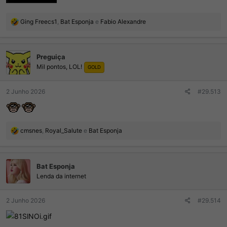
R
Ging Freecs1
,
Bat Esponja
e
Fabio Alexandre
e
a
ç
Preguiça
õ
Mil pontos, LOL!
e
GOLD
s
:
2 Junho 2026
#29.513
R
cmsnes
,
Royal_Salute
e
Bat Esponja
e
a
ç
Bat Esponja
õ
e
Lenda da internet
s
:
2 Junho 2026
#29.514