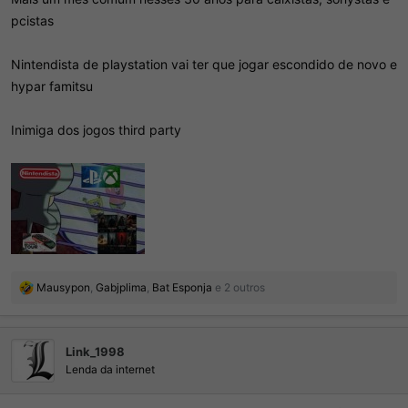
pcistas
Nintendista de playstation vai ter que jogar escondido de novo e
hypar famitsu
Inimiga dos jogos third party
R
Mausypon
,
Gabjplima
,
Bat Esponja
e 2 outros
e
a
ç
Link_1998
õ
e
Lenda da internet
s
: