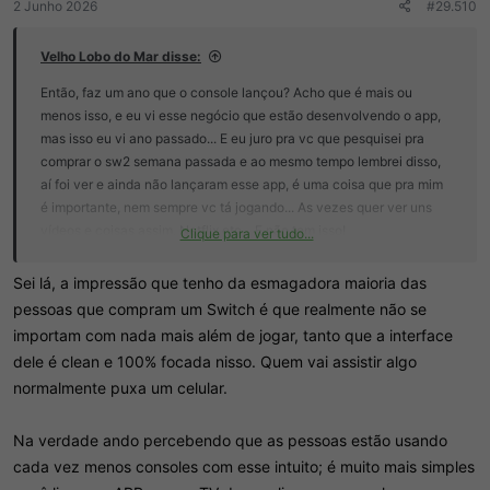
2 Junho 2026
#29.510
Velho Lobo do Mar disse:
Então, faz um ano que o console lançou? Acho que é mais ou
menos isso, e eu vi esse negócio que estão desenvolvendo o app,
mas isso eu vi ano passado... E eu juro pra vc que pesquisei pra
comprar o sw2 semana passada e ao mesmo tempo lembrei disso,
aí foi ver e ainda não lançaram esse app, é uma coisa que pra mim
é importante, nem sempre vc tá jogando... As vezes quer ver uns
vídeos e coisas assim, Netflix etc... E não tem isso!
Clique para ver tudo...
Penso que a Nintendo está com medo de dar brechas pra
Sei lá, a impressão que tenho da esmagadora maioria das
desbloquearem o console
pessoas que compram um Switch é que realmente não se
importam com nada mais além de jogar, tanto que a interface
dele é clean e 100% focada nisso. Quem vai assistir algo
normalmente puxa um celular.
Na verdade ando percebendo que as pessoas estão usando
cada vez menos consoles com esse intuito; é muito mais simples