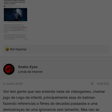
R
Bat Esponja
e
a
ç
Snake-Eyes
õ
e
Lenda da internet
s
:
4 Junho 2026
#29.534
Vixi tem gente que nao entende nada de videogames, chamar
jogo de Lego de infantil, principalmente esse do batman
fazendo referencias a filmes de decadas passadas e uma
demostraçao de uma ignorancia sem tamanho. Mas nao se