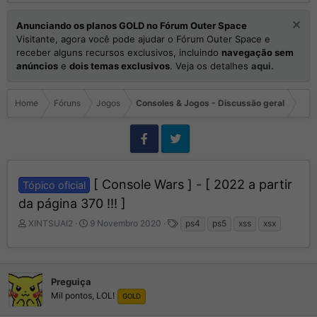
Anunciando os planos GOLD no Fórum Outer Space
Visitante, agora você pode ajudar o Fórum Outer Space e
receber alguns recursos exclusivos, incluindo
navegação sem
anúncios
e
dois temas exclusivos
. Veja os detalhes
aqui.
Home
Fóruns
Jogos
Consoles & Jogos - Discussão geral
[ Console Wars ] - [ 2022 a partir
Tópico oficial
da página 370 !!! ]
I
D
T
XINTSUAI2
9 Novembro 2020
ps4
ps5
xss
xsx
n
a
a
i
t
g
c
a
s
i
d
Preguiça
a
e
Mil pontos, LOL!
GOLD
d
I
o
n