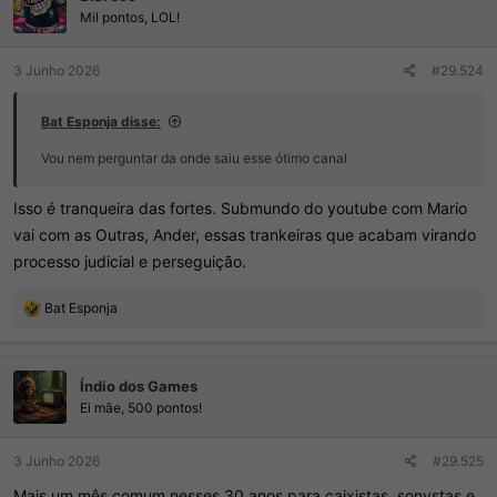
Mil pontos, LOL!
3 Junho 2026
#29.524
Bat Esponja disse:
Vou nem perguntar da onde saiu esse ótimo canal
Isso é tranqueira das fortes. Submundo do youtube com Mario
vai com as Outras, Ander, essas trankeiras que acabam virando
processo judicial e perseguição.
R
Bat Esponja
e
a
ç
Índio dos Games
õ
e
Ei mãe, 500 pontos!
s
:
3 Junho 2026
#29.525
Mais um mês comum nesses 30 anos para caixistas, sonystas e