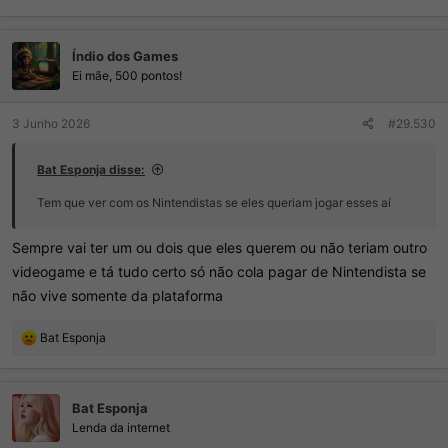
Índio dos Games
Ei mãe, 500 pontos!
3 Junho 2026
#29.530
Bat Esponja disse:
Tem que ver com os Nintendistas se eles queriam jogar esses aí
Sempre vai ter um ou dois que eles querem ou não teriam outro
videogame e tá tudo certo só não cola pagar de Nintendista se
não vive somente da plataforma
R
Bat Esponja
e
a
ç
Bat Esponja
õ
e
Lenda da internet
s