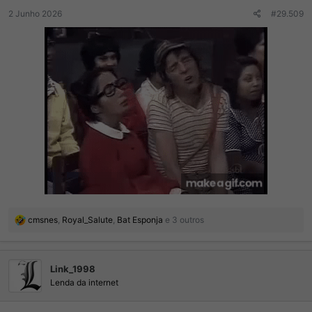
:
2 Junho 2026
#29.509
R
cmsnes
,
Royal_Salute
,
Bat Esponja
e 3 outros
e
a
ç
Link_1998
õ
e
Lenda da internet
s
: