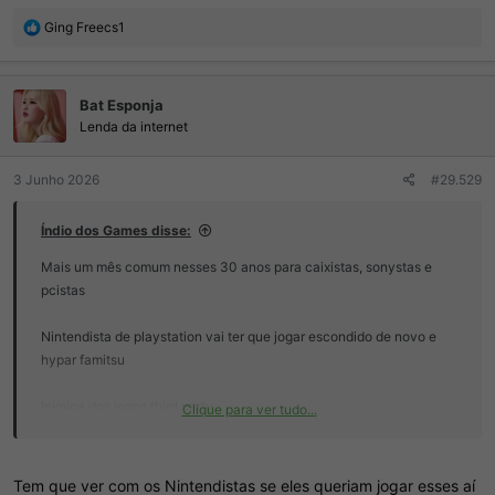
R
Ging Freecs1
e
a
ç
Bat Esponja
õ
e
Lenda da internet
s
:
3 Junho 2026
#29.529
Índio dos Games disse:
Mais um mês comum nesses 30 anos para caixistas, sonystas e
pcistas
Nintendista de playstation vai ter que jogar escondido de novo e
hypar famitsu
Inimiga dos jogos third party
Clique para ver tudo...
Visualizar anexo 507517
Tem que ver com os Nintendistas se eles queriam jogar esses aí