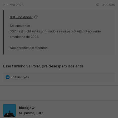
r
í
2 Junho 2026
#29.506
d
c
o
i
t
o
B.D. Joe disse:
ó
Só lembrando
p
i
007 First Light está confirmado e sairá para
Switch 2
no verão
c
americano de 2026.
o
Não acredite em mentiras
Esse filminho vai rolar, pra desespero dos antis
R
Snake-Eyes
e
a
ç
õ
e
s
blackjew
:
Mil pontos, LOL!