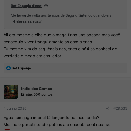
Bat Esponja disse:
Me levou de volta aos tempos de Sega x Nintendo quando era
"Nintendo ou nada"
Ali era mesmo e olha que o mega tinha uns bacana mas você
conseguia viver tranquilamente só com o snes
Eu mesmo vim da sequência nes, snes e n64 só conheci de
verdade o mega em emulador
R
Bat Esponja
e
a
ç
Índio dos Games
õ
e
Ei mãe, 500 pontos!
s
:
4 Junho 2026
#29.533
Égua nem jogo infantil tá lançando no mesmo dia?
Mesmo o portátil tendo potência a chacota continua rsrs