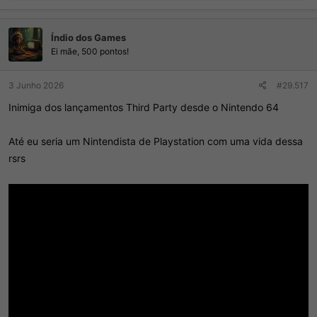
a
ç
Índio dos Games
õ
e
Ei mãe, 500 pontos!
s
:
3 Junho 2026
#29.517
Inimiga dos lançamentos Third Party desde o Nintendo 64
Até eu seria um Nintendista de Playstation com uma vida dessa
rsrs