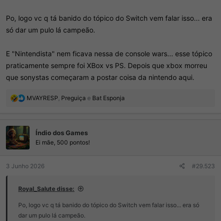
Po, logo vc q tá banido do tópico do Switch vem falar isso... era
só dar um pulo lá campeão.
E "Nintendista" nem ficava nessa de console wars... esse tópico
praticamente sempre foi XBox vs PS. Depois que xbox morreu
que sonystas começaram a postar coisa da nintendo aqui.
R
MVAYRESP
,
Preguiça
e
Bat Esponja
e
a
ç
Índio dos Games
õ
e
Ei mãe, 500 pontos!
s
:
3 Junho 2026
#29.523
Royal_Salute disse:
Po, logo vc q tá banido do tópico do Switch vem falar isso... era só
dar um pulo lá campeão.