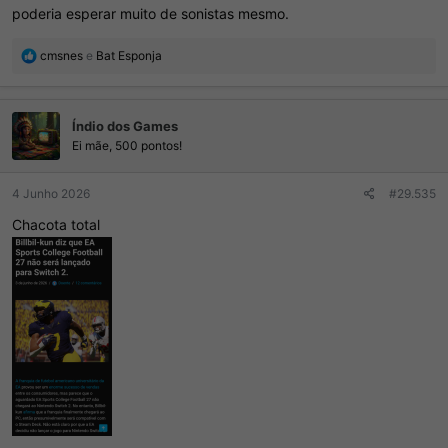
poderia esperar muito de sonistas mesmo.
R
cmsnes
e
Bat Esponja
e
a
ç
Índio dos Games
õ
e
Ei mãe, 500 pontos!
s
:
4 Junho 2026
#29.535
Chacota total