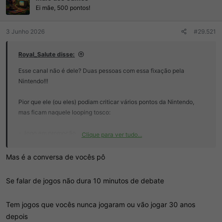
e
Ei mãe, 500 pontos!
s
:
3 Junho 2026
#29.521
Royal_Salute disse:
Esse canal não é dele? Duas pessoas com essa fixação pela
Nintendo!!!
Pior que ele (ou eles) podiam criticar vários pontos da Nintendo,
mas ficam naquele looping tosco:
- Jogo em promoção
Clique para ver tudo...
- Vendas na circana sem digital (agora acabou esse)
- Criticar port que foi bem otimizado por culpa de algum detalhe
Mas é a conversa de vocês pô
tosco.
- Ações
Se falar de jogos não dura 10 minutos de debate
- Repetição de notícia velha (última agora foi de março).
Tem jogos que vocês nunca jogaram ou vão jogar 30 anos
Etc...
depois