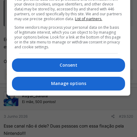
your device (cookies, unique identifiers, and other device
Bat Esponja disse:
data) may be stored by, accessed by and shared with 446
partners, or used specifically by this site. We and our partners
Vou nem perguntar da onde saiu esse ótimo canal
may use precise geolocation data.
List of partners.
Some vendors may process your personal data on the basis
of legitimate interest, which you can object to by managing
your options below. Look for a link at the bottom of this page
Eu sempre me perguntei quem assistia essas desgraças, com
or in the site menu to manage or withdraw consent in privacy
essas thumbs e esse texto com chamada duvidosa...
and cookie settings.
Obrigado Índio, por tirar essa minha dúvida.
Consent
R
cmsnes
,
Preguiça
,
Ging Freecs1
e 1 outra pessoa
e
Manage options
a
ç
Royal_Salute
õ
e
Ei mãe, 500 pontos!
s
:
3 Junho 2026
#29.520
Esse canal não é dele? Duas pessoas com essa fixação pela
Nintendo!!!