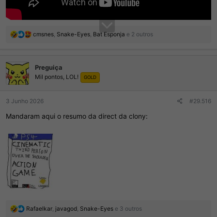
R
cmsnes
,
Snake-Eyes
,
Bat Esponja
e 2 outros
e
a
ç
Preguiça
õ
Mil pontos, LOL!
e
GOLD
s
:
3 Junho 2026
#29.516
Mandaram aqui o resumo da direct da clony:
R
Rafaelkar
,
javagod
,
Snake-Eyes
e 3 outros
e