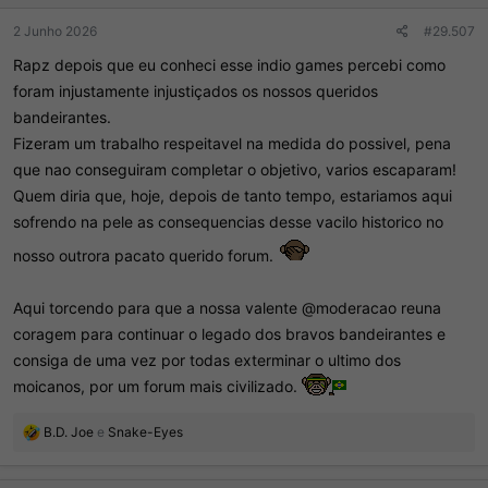
2 Junho 2026
#29.507
Rapz depois que eu conheci esse indio games percebi como
foram injustamente injustiçados os nossos queridos
bandeirantes.
Fizeram um trabalho respeitavel na medida do possivel, pena
que nao conseguiram completar o objetivo, varios escaparam!
Quem diria que, hoje, depois de tanto tempo, estariamos aqui
sofrendo na pele as consequencias desse vacilo historico no
nosso outrora pacato querido forum.
Aqui torcendo para que a nossa valente @moderacao reuna
coragem para continuar o legado dos bravos bandeirantes e
consiga de uma vez por todas exterminar o ultimo dos
moicanos, por um forum mais civilizado.
R
B.D. Joe
e
Snake-Eyes
e
a