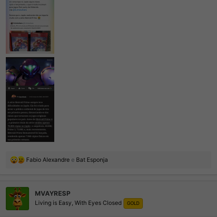
R
Fabio Alexandre
e
Bat Esponja
e
a
ç
MVAYRESP
õ
Living is Easy, With Eyes Closed
e
GOLD
s