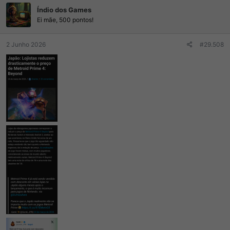
ç
Índio dos Games
õ
e
Ei mãe, 500 pontos!
s
:
2 Junho 2026
#29.508