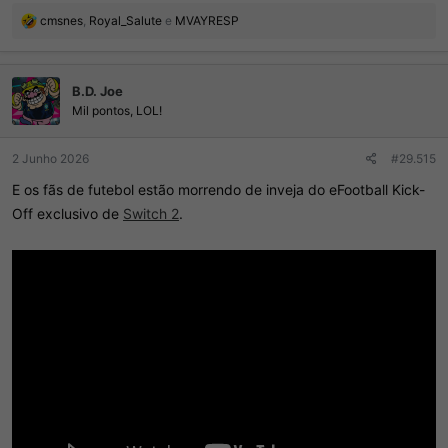
R
cmsnes
,
Royal_Salute
e
MVAYRESP
e
a
ç
B.D. Joe
õ
e
Mil pontos, LOL!
s
:
2 Junho 2026
#29.515
E os fãs de futebol estão morrendo de inveja do eFootball Kick-
Off exclusivo de
Switch 2
.