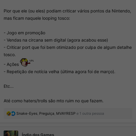
Pior que ele (ou eles) podiam criticar vários pontos da Nintendo,
mas ficam naquele looping tosco:
- Jogo em promoção
- Vendas na circana sem digital (agora acabou esse)
- Criticar port que foi bem otimizado por culpa de algum detalhe
tosco.
- Ações
- Repetição de notícia velha (última agora foi de março).
Etc...
Até como haters/trolls são mto ruim no que fazem.
R
Snake-Eyes
,
Preguiça
,
MVAYRESP
e 1 outra pessoa
e
a
ç
Índio dos Games
õ