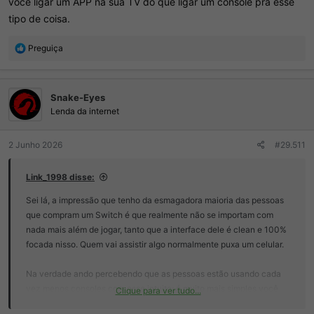
você ligar um APP na sua TV do que ligar um console pra esse
tipo de coisa.
R
Preguiça
e
a
ç
Snake-Eyes
õ
e
Lenda da internet
s
:
2 Junho 2026
#29.511
Link_1998 disse:
Sei lá, a impressão que tenho da esmagadora maioria das pessoas
que compram um Switch é que realmente não se importam com
nada mais além de jogar, tanto que a interface dele é clean e 100%
focada nisso. Quem vai assistir algo normalmente puxa um celular.
Na verdade ando percebendo que as pessoas estão usando cada
vez menos consoles com esse intuito; é muito mais simples você
Clique para ver tudo...
ligar um APP na sua TV do que ligar um console pra esse tipo de