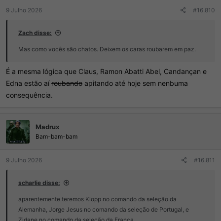
9 Julho 2026
#16.810
Zaϲh disse:
Mas como vocês são chatos. Deixem os caras roubarem em paz.
É a mesma lógica que Claus, Ramon Abatti Abel, Candançan e
Edna estão aí
roubando
apitando até hoje sem nenbuma
consequência.
Madrux
Bam-bam-bam
9 Julho 2026
#16.811
scharlie disse:
aparentemente teremos Klopp no comando da seleção da
Alemanha, Jorge Jesus no comando da seleção de Portugal, e
Zidane no comando da seleção da França.