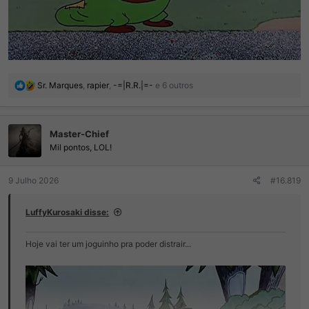
R
Sr. Marques
,
rapier
,
-=|R.R.|=-
e 6 outros
e
a
ç
Master-Chief
õ
e
Mil pontos, LOL!
s
:
9 Julho 2026
#16.819
LuffyKurosaki disse:
Hoje vai ter um joguinho pra poder distrair...