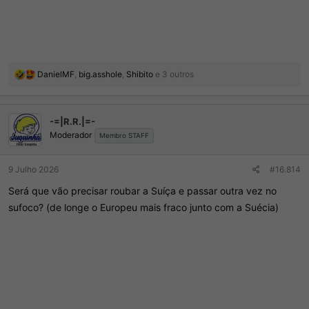
R
DanielMF
,
big.asshole
,
Shibito
e 3 outros
e
a
ç
-=|R.R.|=-
õ
Moderador
e
Membro STAFF
s
:
9 Julho 2026
#16.814
Será que vão precisar roubar a Suíça e passar outra vez no
sufoco? (de longe o Europeu mais fraco junto com a Suécia)