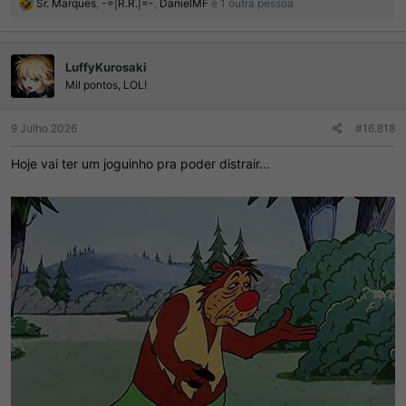
R
Sr. Marques
,
-=|R.R.|=-
,
DanielMF
e 1 outra pessoa
e
a
ç
LuffyKurosaki
õ
e
Mil pontos, LOL!
s
:
9 Julho 2026
#16.818
Hoje vai ter um joguinho pra poder distrair...