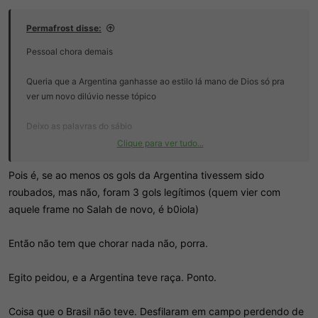
Permafrost disse:
Pessoal chora demais
Queria que a Argentina ganhasse ao estilo lá mano de Dios só pra
ver um novo dilúvio nesse tópico
Deixo as palavras do sábio
Clique para ver tudo...
Visualizar anexo 513430
Pois é, se ao menos os gols da Argentina tivessem sido
Nem acho que teve roubo, mas é tanto choro que tomara que
roubados, mas não, foram 3 gols legítimos (quem vier com
roubem de verdade nas próximas partidas
aquele frame no Salah de novo, é b0iola)
Essas múmias fudidas tavam ganhando de 2 a 0 aos 80 minutos,
Então não tem que chorar nada não, porra.
conseguiram tomar uma virada em 10 minutos e tão chorando de
arbitragem, vtnc
Egito peidou, e a Argentina teve raça. Ponto.
Coisa que o Brasil não teve. Desfilaram em campo perdendo de