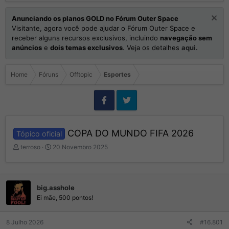
Anunciando os planos GOLD no Fórum Outer Space
Visitante, agora você pode ajudar o Fórum Outer Space e
receber alguns recursos exclusivos, incluindo
navegação sem
anúncios
e
dois temas exclusivos
. Veja os detalhes
aqui.
Home
Fóruns
Offtopic
Esportes
COPA DO MUNDO FIFA 2026
Tópico oficial
I
D
terroso
20 Novembro 2025
n
a
i
t
c
a
i
d
big.asshole
a
e
Ei mãe, 500 pontos!
d
I
o
n
r
í
8 Julho 2026
#16.801