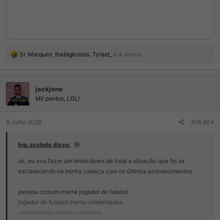
R
Sr. Marques
,
thebigkratos
,
Tyrael_
e 4 outros
e
a
ç
jackjone
õ
e
Mil pontos, LOL!
s
:
8 Julho 2026
#16.804
big.asshole disse:
ok, eu vou fazer um breakdown de toda a situação que foi se
esclarecendo na minha cabeça com os últimos acontecimentos
pessoa comum mama jogador de futebol
jogador de futebol mama celebridades
celebridades mamam infantino