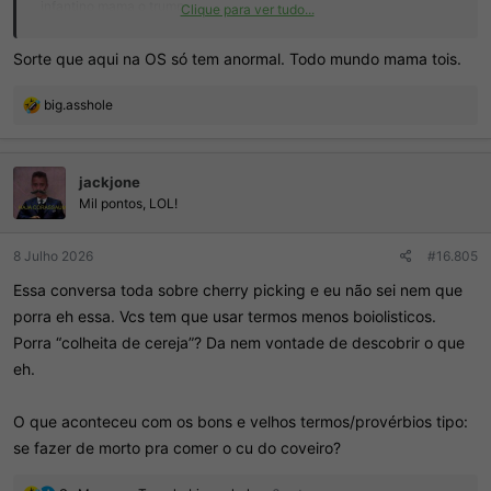
infantino mama o trump
Clique para ver tudo...
trump mama illuminatis
illuminatis mamam o messi (por isso que estão armando toda essa
Sorte que aqui na OS só tem anormal. Todo mundo mama tois.
palhaçada)
messi mama ronaldinho gaucho
R
big.asshole
ronaldinho gaucho mama varias gostosas
e
a
varias gostosas mamam jogador de futebol
ç
jackjone
õ
o ciclo se fecha excluindo as pessoas comuns
e
Mil pontos, LOL!
ninguém mama a gente
s
sobra nada pra gente
:
8 Julho 2026
#16.805
Essa conversa toda sobre cherry picking e eu não sei nem que
porra eh essa. Vcs tem que usar termos menos boiolisticos.
Porra “colheita de cereja”? Da nem vontade de descobrir o que
eh.
O que aconteceu com os bons e velhos termos/provérbios tipo:
se fazer de morto pra comer o cu do coveiro?