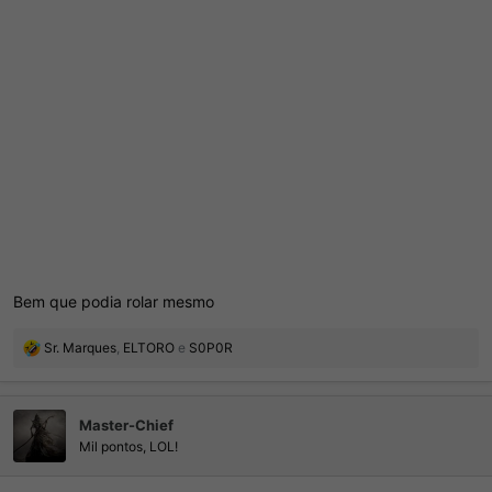
Bem que podia rolar mesmo
R
Sr. Marques
,
ELTORO
e
S0P0R
e
a
ç
Master-Chief
õ
e
Mil pontos, LOL!
s
: