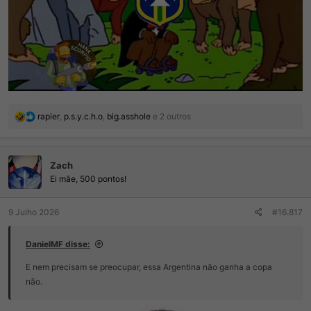
R
rapier
,
p.s.y.c.h.o
,
big.asshole
e 2 outros
e
a
ç
Zaϲh
õ
e
Ei mãe, 500 pontos!
s
:
9 Julho 2026
#16.817
DanielMF disse:
E nem precisam se preocupar, essa Argentina não ganha a copa
não.