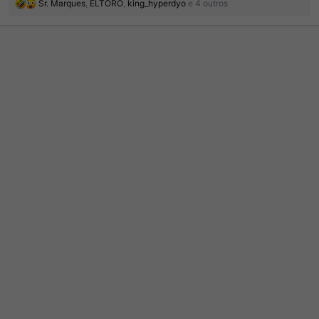
R
Sr. Marques
,
ELTORO
,
king_hyperdyo
e 4 outros
e
a
ç
õ
e
s
: