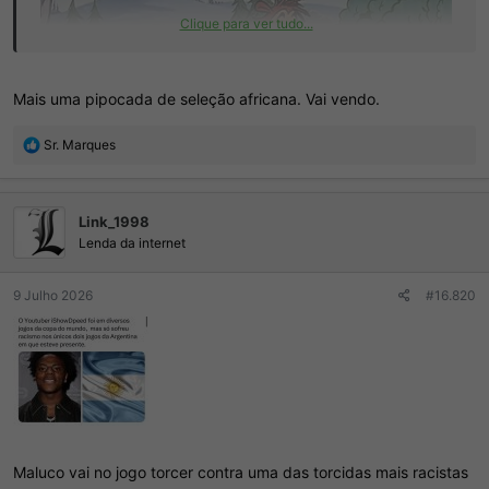
Clique para ver tudo...
Mais uma pipocada de seleção africana. Vai vendo.
R
Sr. Marques
e
a
ç
Link_1998
õ
e
Lenda da internet
s
:
9 Julho 2026
#16.820
Maluco vai no jogo torcer contra uma das torcidas mais racistas