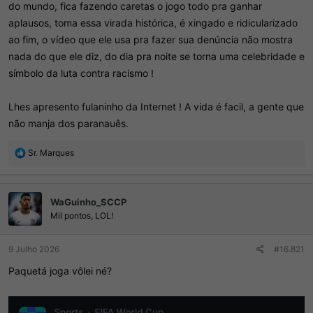
do mundo, fica fazendo caretas o jogo todo pra ganhar
aplausos, toma essa virada histórica, é xingado e ridicularizado
ao fim, o vídeo que ele usa pra fazer sua denúncia não mostra
nada do que ele diz, do dia pra noite se torna uma celebridade e
símbolo da luta contra racismo !
Lhes apresento fulaninho da Internet ! A vida é facil, a gente que
não manja dos paranauês.
R
Sr. Marques
e
a
ç
WaGuinho_SCCP
õ
e
Mil pontos, LOL!
s
:
9 Julho 2026
#16.821
Paquetá joga vôlei né?