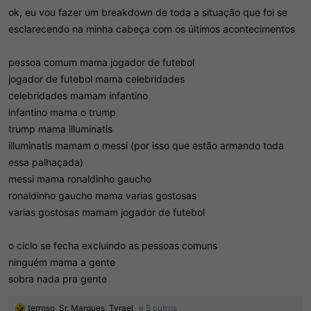
d
c
ok, eu vou fazer um breakdown de toda a situação que foi se
o
i
t
o
esclarecendo na minha cabeça com os últimos acontecimentos
ó
p
pessoa comum mama jogador de futebol
i
c
jogador de futebol mama celebridades
o
celebridades mamam infantino
infantino mama o trump
trump mama illuminatis
illuminatis mamam o messi (por isso que estão armando toda
essa palhaçada)
messi mama ronaldinho gaucho
ronaldinho gaucho mama varias gostosas
varias gostosas mamam jogador de futebol
o ciclo se fecha excluindo as pessoas comuns
ninguém mama a gente
sobra nada pra gente
R
terroso
,
Sr. Marques
,
Tyrael_
e 5 outros