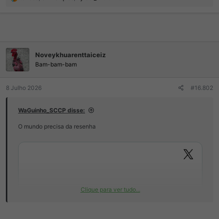
e
a
ç
õ
e
s
Noveykhuarenttaiceiz
:
Bam-bam-bam
8 Julho 2026
#16.802
WaGuinho_SCCP disse:
O mundo precisa da resenha
Clique para ver tudo...