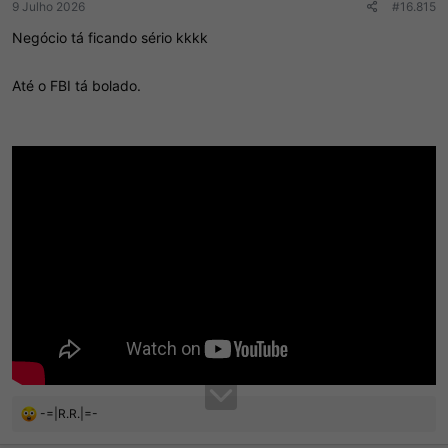
9 Julho 2026
#16.815
Negócio tá ficando sério kkkk
Até o FBI tá bolado.
R
-=|R.R.|=-
e