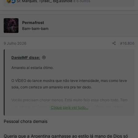
R
Sr. Marques
,
Tyrael_
,
big.asshole
e 6 outros
e
a
ç
Permafrost
õ
e
Bam-bam-bam
s
:
9 Julho 2026
#16.806
DanielMF disse:
Amarelo aí estaria ótimo.
O VÍDEO do lance mostra que não teve intensidade, mas como teve
sola, com certeza um amarelo era pra ter dado.
Vocês precisam chorar menos. Está muito feio esse choro todo. Tem
que ganhar da Argentina no 11 x 11 porra, com o Messi em campo.
Clique para ver tudo...
E nem precisam se preocupar, essa Argentina não ganha a copa
Pessoal chora demais
não.
Queria que a Argentina ganhasse ao estilo lá mano de Dios só