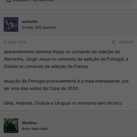
e
a
ç
scharlie
õ
e
Ei mãe, 500 pontos!
s
:
9 Julho 2026
#16.809
aparentemente teremos Klopp no comando da seleção da
Alemanha, Jorge Jesus no comando da seleção de Portugal, e
Zidane no comando da seleção da França.
situação de Portugal provavelmente é a mais interessante, por
ser uma das sedes da Copa de 2030.
Itália, Holanda, Croácia e Uruguai no momento sem técnico.
Madrux
Bam-bam-bam