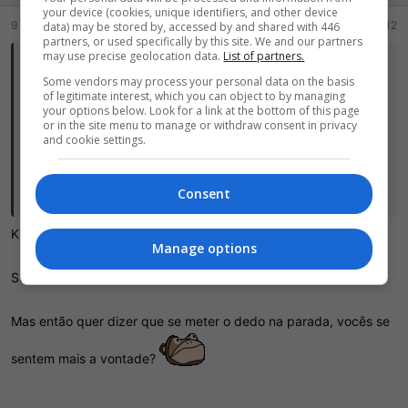
your device (cookies, unique identifiers, and other device
:
9 Julho 2026
#16.812
data) may be stored by, accessed by and shared with 446
partners, or used specifically by this site. We and our partners
may use precise geolocation data.
List of partners.
jackjone disse:
Some vendors may process your personal data on the basis
of legitimate interest, which you can object to by managing
Essa conversa toda sobre cherry picking e eu não sei nem que
your options below. Look for a link at the bottom of this page
porra eh essa. Vcs tem que usar termos menos boiolisticos. Porra
or in the site menu to manage or withdraw consent in privacy
“colheita de cereja”? Da nem vontade de descobrir o que eh.
and cookie settings.
O que aconteceu com os bons e velhos termos/provérbios tipo: se
Consent
fazer de morto pra comer o cu do coveiro?
Kkkkk, foi mal ae.
Manage options
Substitua por cherry picking por "escolhido a dedo".
Mas então quer dizer que se meter o dedo na parada, vocês se
sentem mais a vontade?