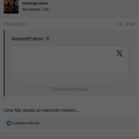
thebigkratos
õ
e
Mil pontos, LOL!
s
:
9 Maio 2026
#184
GustavoVP disse:
Clique para ver tudo...
Uma fdp dessa só matando mesmo....
R
Cristiano Murta
e
a