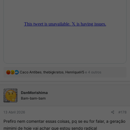
R
Caco Antibes
,
thebigkratos
,
HenriqueV5
e 4 outros
e
a
ç
DanMorishima
õ
e
Bam-bam-bam
s
:
13 Abril 2026
#178
Prefiro nem comentar essas coisas, pq se eu for falar, a geração
mimimi de hoje vai achar que estou sendo radical