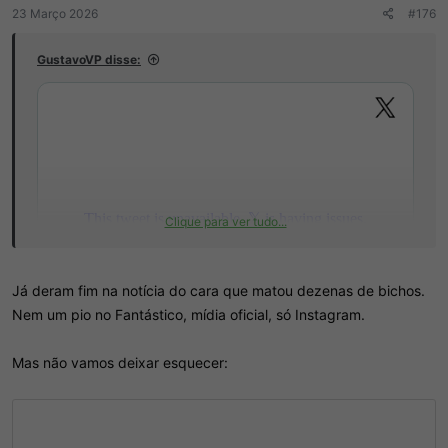
r
í
23 Março 2026
#176
d
c
o
i
GustavoVP disse:
t
o
ó
p
i
c
o
Clique para ver tudo...
Já deram fim na notícia do cara que matou dezenas de bichos.
Nem um pio no Fantástico, mídia oficial, só Instagram.
Mas não vamos deixar esquecer: