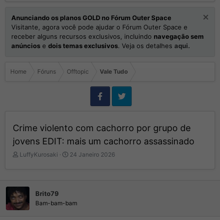
Anunciando os planos GOLD no Fórum Outer Space
Visitante, agora você pode ajudar o Fórum Outer Space e
receber alguns recursos exclusivos, incluindo
navegação sem
anúncios
e
dois temas exclusivos
. Veja os detalhes
aqui.
Home
Fóruns
Offtopic
Vale Tudo
Crime violento com cachorro por grupo de
jovens EDIT: mais um cachorro assassinado
I
D
LuffyKurosaki
24 Janeiro 2026
n
a
i
t
c
a
i
d
Brito79
a
e
Bam-bam-bam
d
I
o
n