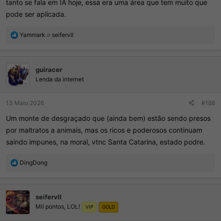
tanto se fala em IA hoje, essa era uma área que tem muito que
pode ser aplicada.
R
Yammark
e
seifervll
e
a
ç
guiracer
õ
e
Lenda da internet
s
:
13 Maio 2026
#188
Um monte de desgraçado que (ainda bem) estão sendo presos
por maltratos a animais, mas os ricos e poderosos continuam
saindo impunes, na moral, vtnc Santa Catarina, estado podre.
R
DingDong
e
a
ç
seifervll
õ
Mil pontos, LOL!
e
VIP
GOLD
s