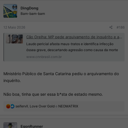
ç
Essa gente é doente
DingDong
õ
e
Bam-bam-bam
s
:
12 Maio 2026
#186
Cão Orelha: MP pede arquivamento de inquérito e afasta hipótese de agressão | CNN Brasil
Laudo pericial afasta maus-tratos e identifica infecção
óssea grave, descartando agressão como causa da morte
www.cnnbrasil.com.br
Ministério Público de Santa Catarina pediu o arquivamento do
inquérito.
Não boa, tinha que ser essa b*sta de estado mesmo.
R
seifervll
,
Love Over Gold
e
NEOMATRIX
e
a
ç
EgonRunner
õ