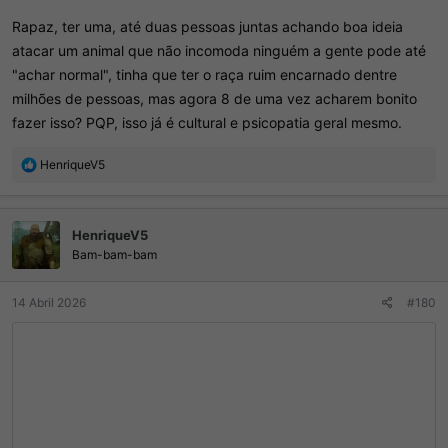
Rapaz, ter uma, até duas pessoas juntas achando boa ideia
atacar um animal que não incomoda ninguém a gente pode até
"achar normal", tinha que ter o raça ruim encarnado dentre
milhões de pessoas, mas agora 8 de uma vez acharem bonito
fazer isso? PQP, isso já é cultural e psicopatia geral mesmo.
R
HenriqueV5
e
a
ç
HenriqueV5
õ
e
Bam-bam-bam
s
:
14 Abril 2026
#180
Essa galera é doentia.