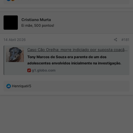
e
a
ç
Cristiano Murta
õ
e
Ei mãe, 500 pontos!
s
:
14 Abril 2026
#181
Caso Cão Orelha: morre indiciado por suposta coação de porteiro | G1
Tony Marcos de Souza era parente de um dos
adolescentes envolvidos inicialmente na investigação.
g1.globo.com
R
HenriqueV5
e
a
ç
õ
e
s
: