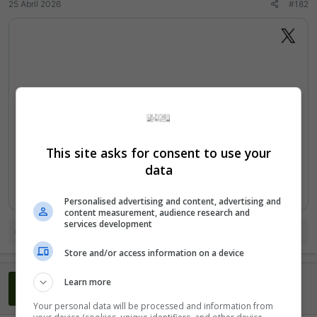
25 Abril 2026
#182
This site asks for consent to use your
data
Personalised advertising and content, advertising and
content measurement, audience research and
services development
R
Piga
e
De_Best
e
Store and/or access information on a device
a
ç
GustavoVP
Learn more
õ
G
e
Ei mãe, 500 pontos!
Your personal data will be processed and information from
s