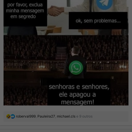
R
roberval999
,
Pauleira27
,
michael.cls
e 9 outros
e
a
ç