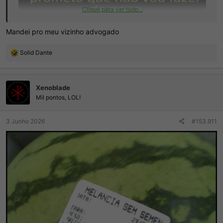
Clique para ver tudo...
Mandei pro meu vizinho advogado
R
Solid Dante
e
a
ç
Xenoblade
õ
e
Mil pontos, LOL!
s
:
3 Junho 2026
#153.911