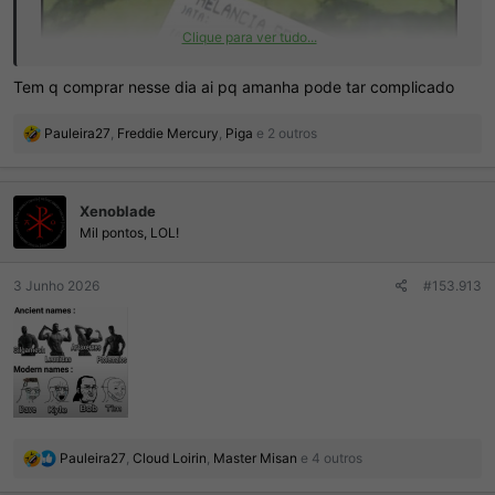
Clique para ver tudo...
Tem q comprar nesse dia ai pq amanha pode tar complicado
R
Pauleira27
,
Freddie Mercury
,
Piga
e 2 outros
e
a
ç
Xenoblade
õ
e
Mil pontos, LOL!
s
:
3 Junho 2026
#153.913
R
Pauleira27
,
Cloud Loirin
,
Master Misan
e 4 outros
e