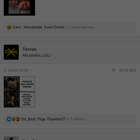
R
0anc
,
Xenoblade
,
Solid Dante
e 1 outra pessoa
e
a
ç
Tarvos
õ
e
Mil pontos, LOL!
s
:
3 Junho 2026
#153.923
R
De_Best
,
Piga
,
Pauleira27
e 7 outros
e
a
ç