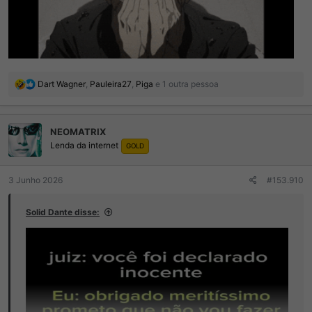
R
Dart Wagner
,
Pauleira27
,
Piga
e 1 outra pessoa
e
a
ç
NEOMATRIX
õ
Lenda da internet
e
GOLD
s
:
3 Junho 2026
#153.910
Solid Dante disse: