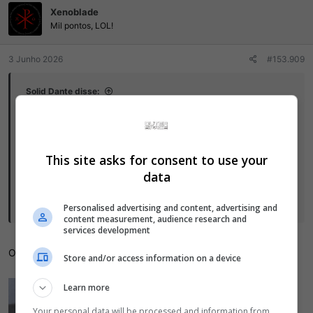
Xenoblade
õ
e
Mil pontos, LOL!
s
:
3 Junho 2026
#153.909
Solid Dante disse:
This site asks for consent to use your
data
Clique para ver tudo...
Personalised advertising and content, advertising and
content measurement, audience research and
services development
O advogado:
Store and/or access information on a device
Learn more
Your personal data will be processed and information from