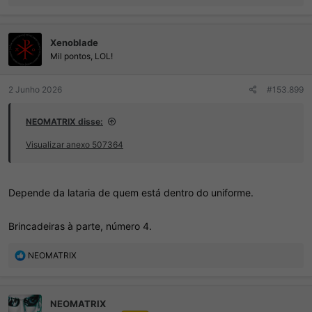
e
a
ç
Xenoblade
õ
e
Mil pontos, LOL!
s
:
2 Junho 2026
#153.899
NEOMATRIX disse:
Visualizar anexo 507364
Depende da lataria de quem está dentro do uniforme.
Brincadeiras à parte, número 4.
R
NEOMATRIX
e
a
ç
NEOMATRIX
õ