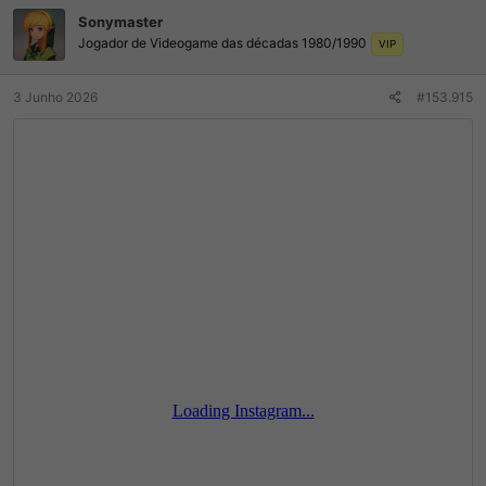
ç
Sonymaster
õ
Jogador de Videogame das décadas 1980/1990
e
VIP
s
:
3 Junho 2026
#153.915