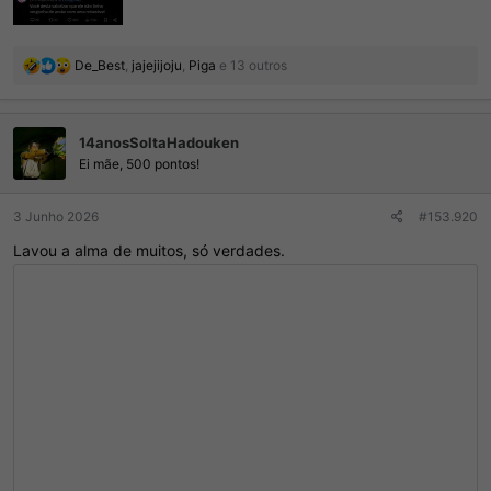
R
De_Best
,
jajejijoju
,
Piga
e 13 outros
e
a
ç
14anosSoltaHadouken
õ
e
Ei mãe, 500 pontos!
s
:
3 Junho 2026
#153.920
Lavou a alma de muitos, só verdades.