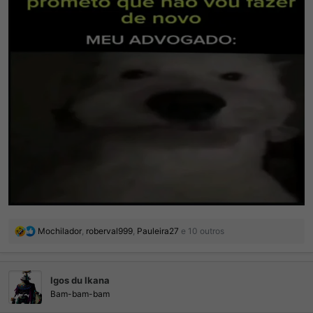
R
Mochilador
,
roberval999
,
Pauleira27
e 10 outros
e
a
ç
Igos du Ikana
õ
e
Bam-bam-bam
s