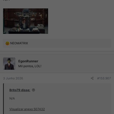
R
NEOMATRIX
e
a
ç
EgonRunner
õ
e
Mil pontos, LOL!
s
:
3 Junho 2026
#153.907
Brito79 disse:
N/A
Visualizar anexo 507432