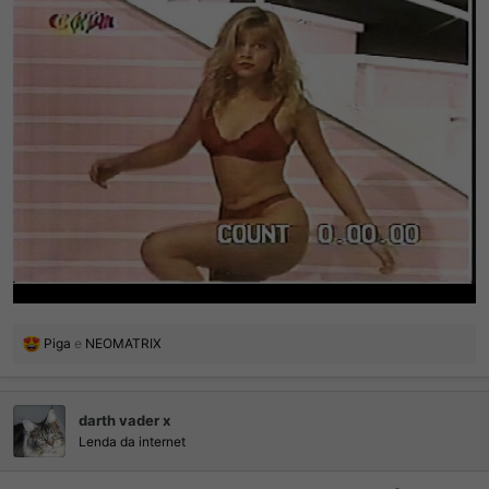
R
Piga
e
NEOMATRIX
e
a
ç
darth vader x
õ
e
Lenda da internet
s
: