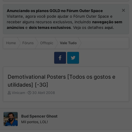
Anunciando os planos GOLD no Fórum Outer Space
Visitante, agora você pode ajudar o Fórum Outer Space e
receber alguns recursos exclusivos, incluindo
navegação sem
anúncios
e
dois temas exclusivos
. Veja os detalhes
aqui.
Home
Fóruns
Offtopic
Vale Tudo
Demotivational Posters [Todos os gostos e
utilidades] [-3G]
I
D
Vinicam
30 Abril 2008
n
a
i
t
c
a
i
d
Bud Spencer Ghost
a
e
Mil pontos, LOL!
d
I
o
n