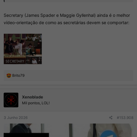
Secretary (James Spader e Maggie Gyllenhal) ainda é o melhor
vídeo-orientação de como as secretárias devem se comportar:
R
Brito79
e
a
ç
Xenoblade
õ
e
Mil pontos, LOL!
s
:
3 Junho 2026
#153.908