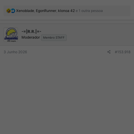
R
Xenoblade
,
EgonRunner
,
klonoa 42
e 1 outra pessoa
e
a
ç
-=|R.R.|=-
õ
Moderador
e
Membro STAFF
s
:
3 Junho 2026
#153.918