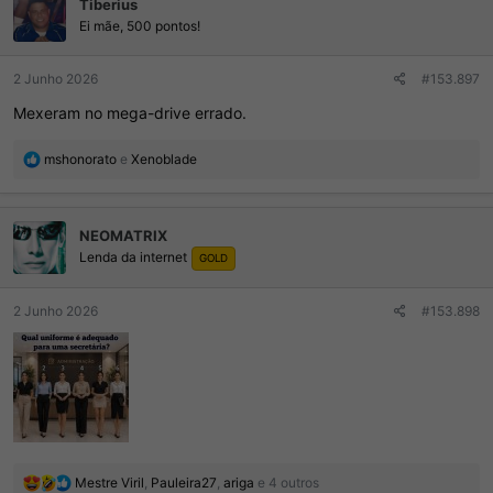
Tiberius
:
Ei mãe, 500 pontos!
2 Junho 2026
#153.897
Mexeram no mega-drive errado.
R
mshonorato
e
Xenoblade
e
a
ç
NEOMATRIX
õ
Lenda da internet
e
GOLD
s
:
2 Junho 2026
#153.898
R
Mestre Viril
,
Pauleira27
,
ariga
e 4 outros