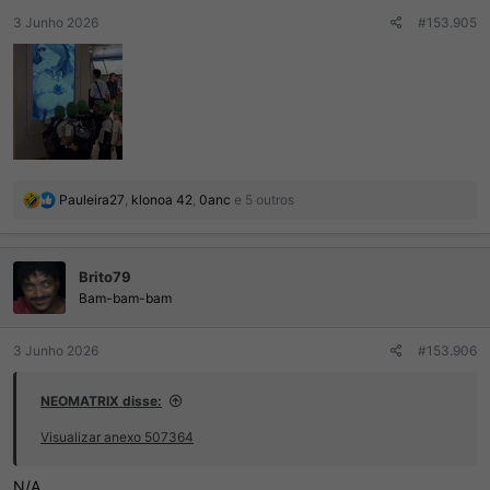
:
3 Junho 2026
#153.905
R
Pauleira27
,
klonoa 42
,
0anc
e 5 outros
e
a
ç
Brito79
õ
e
Bam-bam-bam
s
:
3 Junho 2026
#153.906
NEOMATRIX disse:
Visualizar anexo 507364
N/A