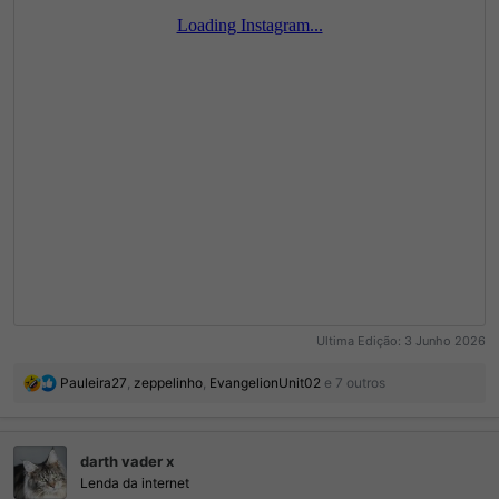
Ultima Edição:
3 Junho 2026
R
Pauleira27
,
zeppelinho
,
EvangelionUnit02
e 7 outros
e
a
ç
darth vader x
õ
e
Lenda da internet