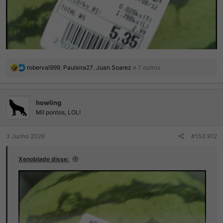
R
roberval999
,
Pauleira27
,
Juan Soarez
e 7 outros
e
a
ç
howling
õ
e
Mil pontos, LOL!
s
:
3 Junho 2026
#153.912
Xenoblade disse: