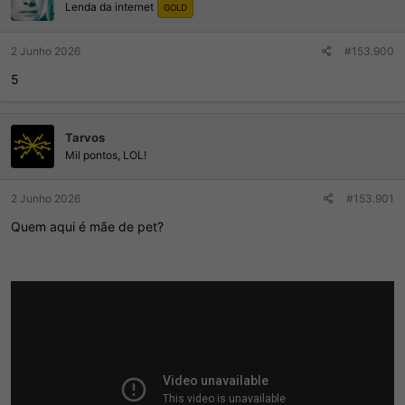
Lenda da internet
e
GOLD
s
:
2 Junho 2026
#153.900
5
Tarvos
Mil pontos, LOL!
2 Junho 2026
#153.901
Quem aqui é mãe de pet?