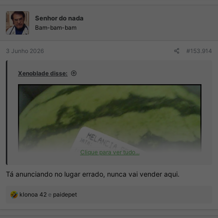
a
ç
Senhor do nada
õ
e
Bam-bam-bam
s
:
3 Junho 2026
#153.914
Xenoblade disse:
Clique para ver tudo...
Tá anunciando no lugar errado, nunca vai vender aqui.
R
klonoa 42
e
paidepet
e
a