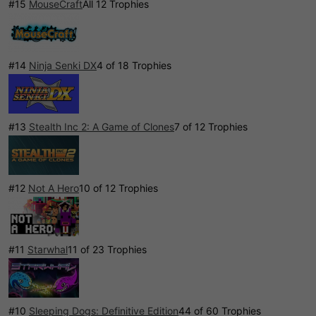
#15
MouseCraft
All 12 Trophies
#14
Ninja Senki DX
4 of 18 Trophies
#13
Stealth Inc 2: A Game of Clones
7 of 12 Trophies
#12
Not A Hero
10 of 12 Trophies
#11
Starwhal
11 of 23 Trophies
#10
Sleeping Dogs: Definitive Edition
44 of 60 Trophies