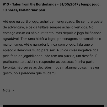
d
c
#10 - Tales from the Borderlands - 31/05/2017 / tempo jogo:
o
i
t
o
10 horas/ Plataforma: ps4
ó
p
Até que eu curti o jogo, achei bem engraçado. Eu sempre gostei
i
c
de adventure, e os da telltale sempre achei divertidos. No
o
começo assim eu não curti tanto, mas depois o jogo foi ficando
agradável. Tem uma história legal, personagens carismáticas e
muito humor. Até o narrador brinca com o jogo, fala que o
episódio demorou muito para sair. A única coisa negativa fica
pela falta de jogabilidade, não tem um puzzle, um desafio. É
praticamente assistir e responder as pessoas (minha parte
favorita. não sei se as decisões mudam alguma coisa, mas eu
gosto, pois parecem que mudam).
Nota: 7