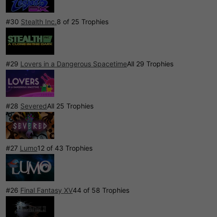
#30
Stealth Inc.
8 of 25 Trophies
#29
Lovers in a Dangerous Spacetime
All 29 Trophies
#28
Severed
All 25 Trophies
#27
Lumo
12 of 43 Trophies
#26
Final Fantasy XV
44 of 58 Trophies