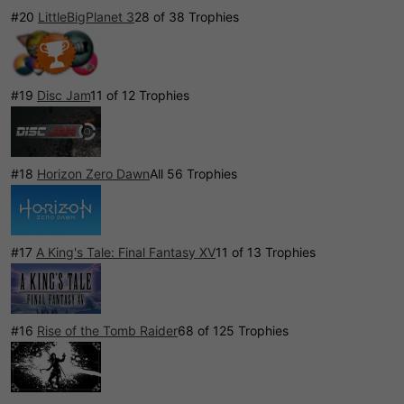
#20
LittleBigPlanet 3
28 of 38 Trophies
#19
Disc Jam
11 of 12 Trophies
#18
Horizon Zero Dawn
All 56 Trophies
#17
A King's Tale: Final Fantasy XV
11 of 13 Trophies
#16
Rise of the Tomb Raider
68 of 125 Trophies