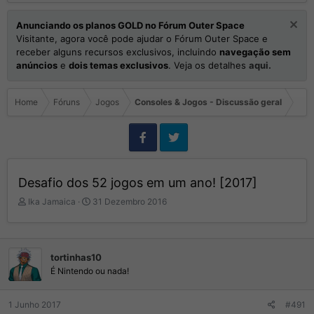
Anunciando os planos GOLD no Fórum Outer Space
Visitante, agora você pode ajudar o Fórum Outer Space e
receber alguns recursos exclusivos, incluindo
navegação sem
anúncios
e
dois temas exclusivos
. Veja os detalhes
aqui.
Home
Fóruns
Jogos
Consoles & Jogos - Discussão geral
Desafio dos 52 jogos em um ano! [2017]
I
D
Ika Jamaica
31 Dezembro 2016
n
a
i
t
c
a
i
d
tortinhas10
a
e
É Nintendo ou nada!
d
I
o
n
r
í
1 Junho 2017
#491