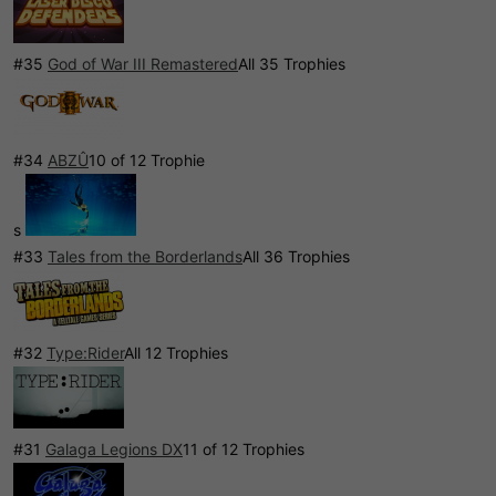
#35
God of War III Remastered
All 35 Trophies
#34
ABZÛ
10 of 12 Trophie
s
#33
Tales from the Borderlands
All 36 Trophies
#32
Type:Rider
All 12 Trophies
#31
Galaga Legions DX
11 of 12 Trophies