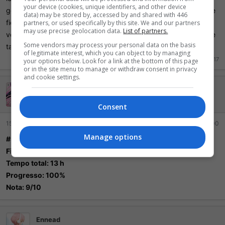
your device (cookies, unique identifiers, and other device
gostei do jogo mas empurrei muito com a barriga pra terminar e
data) may be stored by, accessed by and shared with 446
fiquei sem jogar durante alguns meses porque não tinha nem
partners, or used specifically by this site. We and our partners
may use precise geolocation data.
List of partners.
vontade de abrir de novo, mas hoje, abri e zerei, nem sabia que
Some vendors may process your personal data on the basis
tava no final.
of legitimate interest, which you can object to by managing
Ultima Edição:
15 Junho 2017
your options below. Look for a link at the bottom of this page
or in the site menu to manage or withdraw consent in privacy
and cookie settings.
foxmulderbh
Mil pontos, LOL!
Consent
15 Junho 2017
#500
Manage options
#34 - Parasite Eve 2 ( Playstation )
Finalizado em: 15/06/17
Tempo total: 13 h
Progresso: 100%
Nota: 9/10
Ennead