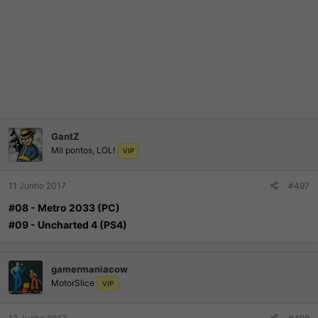
GantZ
Mil pontos, LOL!
VIP
11 Junho 2017
#497
#08 - Metro 2033 (PC)
#09 - Uncharted 4 (PS4)
gamermaniacow
MotorSlice
VIP