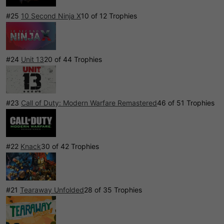
#25
10 Second Ninja X
10 of 12 Trophies
#24
Unit 13
20 of 44 Trophies
#23
Call of Duty: Modern Warfare Remastered
46 of 51 Trophies
#22
Knack
30 of 42 Trophies
#21
Tearaway Unfolded
28 of 35 Trophies