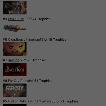
#9
BlazeRush
19 of 21 Trophies
#8
Cloudberry Kingdom
12 of 16 Trophies
#7
Bastion
17 of 23 Trophies
#6
Far Cry Primal
All 51 Trophies
#5
Call of Duty: Infinite Warfare
36 of 71 Trophies