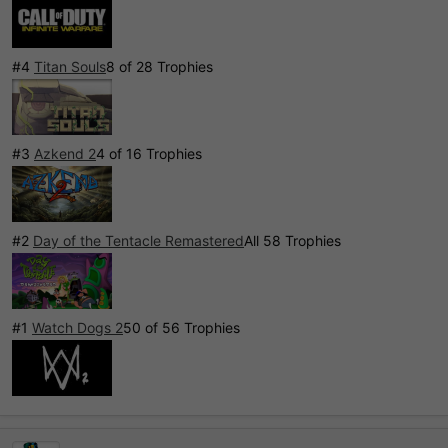
#4
Titan Souls
8 of 28 Trophies
#3
Azkend 2
4 of 16 Trophies
#2
Day of the Tentacle Remastered
All 58 Trophies
#1
Watch Dogs 2
50 of 56 Trophies