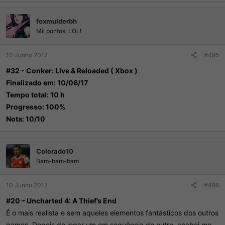
foxmulderbh
Mil pontos, LOL!
10 Junho 2017
#495
#32 - Conker: Live & Reloaded ( Xbox )
Finalizado em: 10/06/17
Tempo total: 10 h
Progresso: 100%
Nota: 10/10
Colorado10
Bam-bam-bam
10 Junho 2017
#496
#20 – Uncharted 4: A Thief’s End
É o mais realista e sem aqueles elementos fantásticos dos outros
games. Depois de jogar um em sequência do outro, acabei me