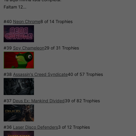
Faltam 12...
#40
Neon Chrome
8 of 14 Trophies
#39
Spy Chameleon
29 of 31 Trophies
#38
Assassin's Creed Syndicate
40 of 57 Trophies
#37
Deus Ex: Mankind Divided
39 of 82 Trophies
#36
Laser Disco Defenders
3 of 12 Trophies