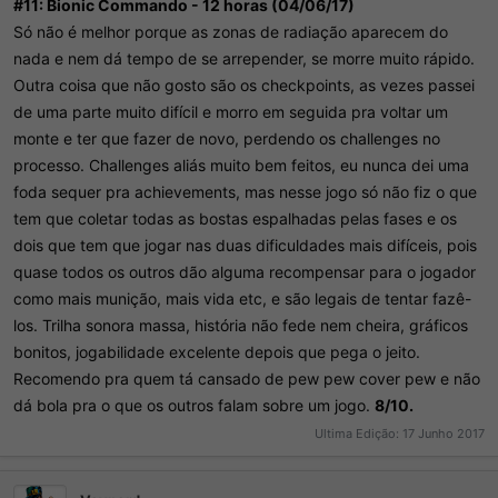
#11: Bionic Commando - 12
horas
(04/06/17)
Só não é melhor porque as zonas de radiação aparecem do
nada e nem dá tempo de se arrepender, se morre muito rápido.
Outra coisa que não gosto são os checkpoints, as vezes passei
de uma parte muito difícil e morro em seguida pra voltar um
monte e ter que fazer de novo, perdendo os challenges no
processo. Challenges aliás muito bem feitos, eu nunca dei uma
foda sequer pra achievements, mas nesse jogo só não fiz o que
tem que coletar todas as bostas espalhadas pelas fases e os
dois que tem que jogar nas duas dificuldades mais difíceis, pois
quase todos os outros dão alguma recompensar para o jogador
como mais munição, mais vida etc, e são legais de tentar fazê-
los. Trilha sonora massa, história não fede nem cheira, gráficos
bonitos, jogabilidade excelente depois que pega o jeito.
Recomendo pra quem tá cansado de pew pew cover pew e não
dá bola pra o que os outros falam sobre um jogo.
8/10.
Ultima Edição:
17 Junho 2017