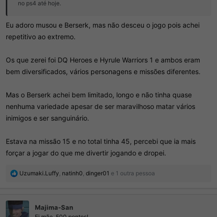
no ps4 até hoje.
Eu adoro musou e Berserk, mas não desceu o jogo pois achei
repetitivo ao extremo.
Os que zerei foi DQ Heroes e Hyrule Warriors 1 e ambos eram
bem diversificados, vários personagens e missões diferentes.
Mas o Berserk achei bem limitado, longo e não tinha quase
nenhuma variedade apesar de ser maravilhoso matar vários
inimigos e ser sanguinário.
Estava na missão 15 e no total tinha 45, percebi que ia mais
forçar a jogar do que me divertir jogando e dropei.
R
Uzumaki.Luffy
,
natinh0
,
dinger01
e 1 outra pessoa
e
a
ç
Majima-San
õ
e
Ei mãe, 500 pontos!