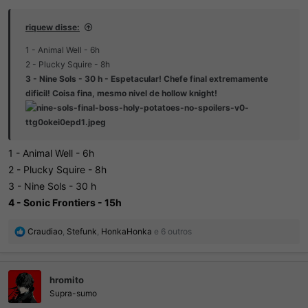
riquew disse:
1 - Animal Well - 6h
2 - Plucky Squire - 8h
3 - Nine Sols - 30 h - Espetacular! Chefe final extremamente
dificil! Coisa fina, mesmo nivel de hollow knight!
1 - Animal Well - 6h
2 - Plucky Squire - 8h
3 - Nine Sols - 30 h
4 - Sonic Frontiers - 15h
R
Craudiao
,
Stefunk
,
HonkaHonka
e 6 outros
e
a
ç
hromito
õ
e
Supra-sumo
s