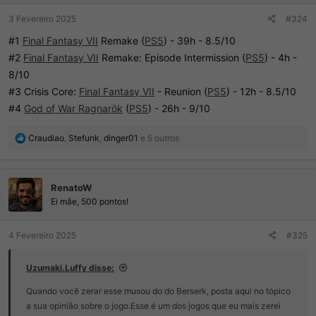
:
3 Fevereiro 2025
#324
#1
Final Fantasy VII
Remake (
PS5
) - 39h - 8.5/10
#2
Final Fantasy VII
Remake: Episode Intermission (
PS5
) - 4h -
8/10
#3 Crisis Core:
Final Fantasy VII
- Reunion (
PS5
) - 12h - 8.5/10
#4
God of War Ragnarök
(
PS5
) - 26h - 9/10
R
Craudiao
,
Stefunk
,
dinger01
e 5 outros
e
a
ç
RenatoW
õ
e
Ei mãe, 500 pontos!
s
:
4 Fevereiro 2025
#325
Uzumaki.Luffy disse:
Quando você zerar esse musou do do Berserk, posta aqui no tópico
a sua opinião sobre o jogo.Esse é um dos jogos que eu mais zerei