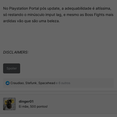
No Playstation Portal pós update, a adequabilidade é altíssima,
só restando o minúsculo imput lag, e mesmo as Boss Fights mais
ardidas vão que são uma beleza.
DISCLAIMERS:
Spoiler
R
Craudiao
,
Stefunk
,
Spacehead
e 6 outros
e
a
ç
dinger01
õ
e
Ei mãe, 500 pontos!
s
: