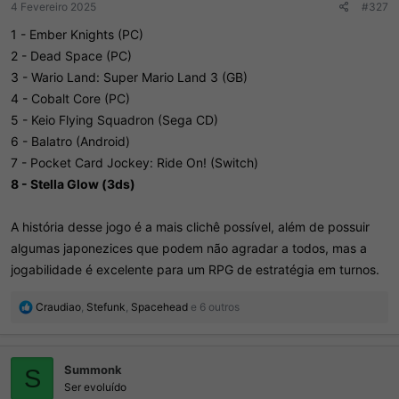
4 Fevereiro 2025
#327
1 - Ember Knights (PC)
2 - Dead Space (PC)
3 - Wario Land: Super Mario Land 3 (GB)
4 - Cobalt Core (PC)
5 - Keio Flying Squadron (Sega CD)
6 - Balatro (Android)
7 - Pocket Card Jockey: Ride On! (Switch)
8 - Stella Glow (3ds)
A história desse jogo é a mais clichê possível, além de possuir
algumas japonezices que podem não agradar a todos, mas a
jogabilidade é excelente para um RPG de estratégia em turnos.
R
Craudiao
,
Stefunk
,
Spacehead
e 6 outros
e
a
ç
Summonk
õ
S
e
Ser evoluído