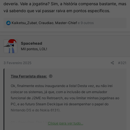
deveria. Vale a jogatina? Sim, a história compensa bastante, mas
vá sabendo que vai passar raiva em pontos específicos.
R
Kaiketsu_Zubat
,
Craudiao
,
Master-Chief
e 9 outros
e
a
ç
Spacehead
õ
e
Mil pontos, LOL!
s
:
3 Fevereiro 2025
#321
Tina Ferrarista disse:
Ok, finalmente estou inaugurando a lista! Desta vez, eu não irei
colocar os sistemas, já que, com a inclusão de um emulador
funcional de J2ME no Retroarch, eu vou limitar minhas jogatinas ao
PC, e ao futuro Steam Deck(que irá desempenhar o papel do
Nintendo DS e do Nokia 6131).
01 - Spec Ops: The Line -
Bom
Clique para ver tudo...
Visualizar anexo 434335