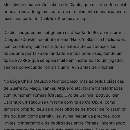
Meusôvo é uma versão satírica de Diablo, que usa do referencial
popular dos videogames para trazer o elemento mecanicamente
mais avançado do DrinkBox Studios até aqui
Diablo inaugurou um subgênero na década de 90, ao misturar
Dungeon-Crawler, combate melee "Hack 'n Slash" e habilidades
com cooldown, numa estrutura aleatória de calabouços, loot
abundante por faixa de raridade e mobs populosas, dando um
tipo de A-RPG que se apoia muito em incitar adicto um jogador,
sempre convocando "só mais uma" Run antes de ir dormir
No Bóga Chêra Meusôvo tem tudo isso, mas as builds clássicas
de Guerreiro, Mago, Tanker, Arqueiro etc, foram transformadas
com humor em Formas (Cavalo, Ovo de Galinha, BodyBuilder,
Caramujo), instalou-se um forte convite ao Co-Op, e, como
tempero próprio, deu-se a possibilidade de trocar de "classe" on
the go, bem como permitiu-se, numa mecânica precoce, com
limites, o intercâmbio de habilidades entre-formas, incentivando
experimentação entre as builds mais sinérgicas. Para quem