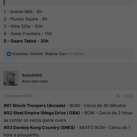
1 - Animal Well - 6h
2 - Plucky Squire - 8h
3 - Nine SOls - 30h
4 - Sonic Frontiers - 15h
5 - Gears Tatics - 35h
R
Craudiao
,
Stefunk
,
Majima-San
e 5 outros
e
a
ç
Rafa9000
õ
e
Bam-bam-bam
s
:
5 Fevereiro 2025
#332
#01 Shock Troopers (Arcade)
- BOM - Cerca de 40 Minutos
#02 Steel Empire (Mega Drive / GBA)
- BOM - Cerca de 2 horas
se contar os varios game overs
#03 Donkey Kong Country (SNES)
- MUITO BOM - Cerca de 1
hora e pouquinho.