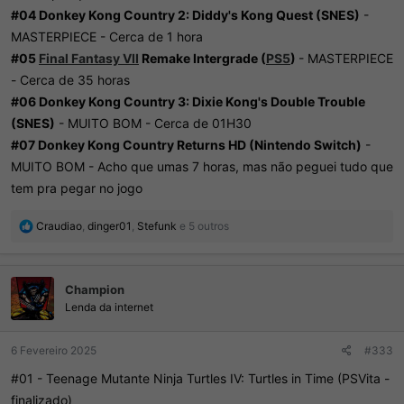
#04 Donkey Kong Country 2: Diddy's Kong Quest (SNES)
-
MASTERPIECE - Cerca de 1 hora
#05
Final Fantasy VII
Remake Intergrade (
PS5
)
- MASTERPIECE
- Cerca de 35 horas
#06 Donkey Kong Country 3: Dixie Kong's Double Trouble
(SNES)
- MUITO BOM - Cerca de 01H30
#07 Donkey Kong Country Returns HD (Nintendo Switch)
-
MUITO BOM - Acho que umas 7 horas, mas não peguei tudo que
tem pra pegar no jogo
R
Craudiao
,
dinger01
,
Stefunk
e 5 outros
e
a
ç
Champion
õ
e
Lenda da internet
s
:
6 Fevereiro 2025
#333
#01 - Teenage Mutante Ninja Turtles IV: Turtles in Time (PSVita -
finalizado)