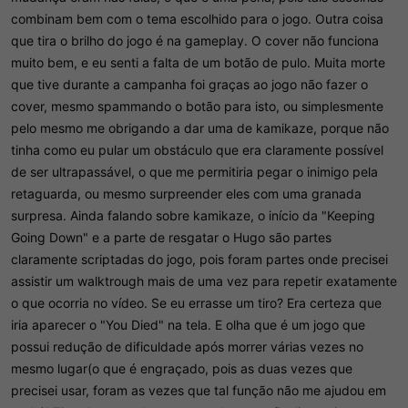
combinam bem com o tema escolhido para o jogo. Outra coisa
que tira o brilho do jogo é na gameplay. O cover não funciona
muito bem, e eu senti a falta de um botão de pulo. Muita morte
que tive durante a campanha foi graças ao jogo não fazer o
cover, mesmo spammando o botão para isto, ou simplesmente
pelo mesmo me obrigando a dar uma de kamikaze, porque não
tinha como eu pular um obstáculo que era claramente possível
de ser ultrapassável, o que me permitiria pegar o inimigo pela
retaguarda, ou mesmo surpreender eles com uma granada
surpresa. Ainda falando sobre kamikaze, o início da "Keeping
Going Down" e a parte de resgatar o Hugo são partes
claramente scriptadas do jogo, pois foram partes onde precisei
assistir um walktrough mais de uma vez para repetir exatamente
o que ocorria no vídeo. Se eu errasse um tiro? Era certeza que
iria aparecer o "You Died" na tela. E olha que é um jogo que
possui redução de dificuldade após morrer várias vezes no
mesmo lugar(o que é engraçado, pois as duas vezes que
precisei usar, foram as vezes que tal função não me ajudou em