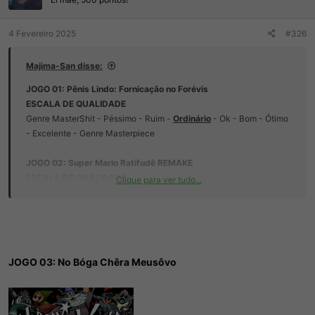
s
:
4 Fevereiro 2025
#326
Majima-San disse:
JOGO 01: Pênis Lindo: Fornicação no Forévis
ESCALA DE QUALIDADE
Genre MasterShit - Péssimo - Ruim -
Ordinário
- Ok - Bom - Ótimo
- Excelente - Genre Masterpiece
JOGO 02: Super Mario Ratifudê REMAKE
ESCALA DE QUALIDADE
Clique para ver tudo...
Genre MasterShit - Péssimo - Ruim - Ordinário - Ok - Bom - Ótimo
- Excelente -
Genre Masterpiece
JOGO 03: No Bóga Chêra Meusôvo