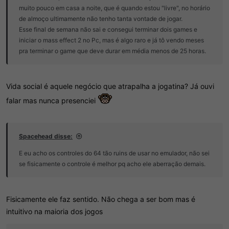
até, ter uma continuação no Saturn, se trata de um shmup do sub
muito pouco em casa a noite, que é quando estou "livre", no horário
gênero cute'em up, onde todos os gráficos, personagens, inimigos e
de almoço ultimamente não tenho tanta vontade de jogar.
músicas são consideradas "fofas", aquelas misturas que apenas os
Esse final de semana não sai e consegui terminar dois games e
japoneses conseguem conceber, e além da bizarrice, temos um
iniciar o mass effect 2 no Pc, mas é algo raro e já tô vendo meses
jogo até que competente.
pra terminar o game que deve durar em média menos de 25 horas.
A história do jogo é difícil de entender, apesar dos fmvs ser bonitos,
o jogo está apenas dublado naquela qualidade de áudio do sega cd,
Vida social é aquele negócio que atrapalha a jogatina? Já ouvi
tem que prestar muita atenção pra pescar algo e eu não fiz, caguei
falar mas nunca presenciei
para a história, só sei que envolve uma chave e recuperar ela, um
moço ou uma moça, não consegui definir, que tem um dragãozinho
fera com dois tipos de poderes, tiro reto forte e tiro que se espalham
mais fraco, além de poder, ter dragões menores te auxiliando ou
Spacehead disse:
soltar bombas e outras esferas de poder por diferentes ângulos.
E eu acho os controles do 64 tão ruins de usar no emulador, não sei
se fisicamente o controle é melhor pq acho ele aberração demais.
O jogo para mim brilha em alguns aspectos que aproveitam o poder
a mais do sega cd, os gráficos e animações do game tão muito
bonitos, gostei bastante disso. gostei da música do jogo (se escutar
sozinha não é grande coisa, mas se encaixa bem ao contexto do
Fisicamente ele faz sentido. Não chega a ser bom mas é
game) a gameplay dele é bem delicia, e é um jogo do inicio dos
intuitivo na maioria dos jogos
anos 90 que tem uma série de ajustes de acessibilidade a