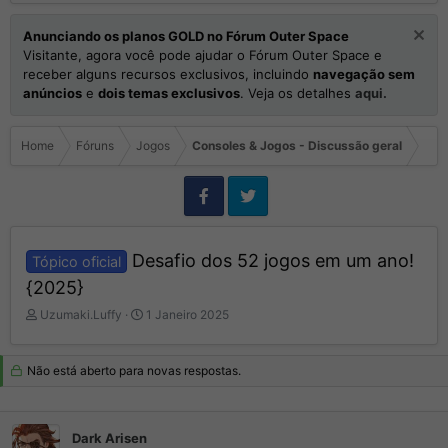
Anunciando os planos GOLD no Fórum Outer Space
Visitante, agora você pode ajudar o Fórum Outer Space e
receber alguns recursos exclusivos, incluindo
navegação sem
anúncios
e
dois temas exclusivos
. Veja os detalhes
aqui.
Home
Fóruns
Jogos
Consoles & Jogos - Discussão geral
Desafio dos 52 jogos em um ano!
Tópico oficial
{2025}
I
D
Uzumaki.Luffy
1 Janeiro 2025
n
a
i
t
c
a
Não está aberto para novas respostas.
i
d
a
e
d
I
Dark Arisen
o
n