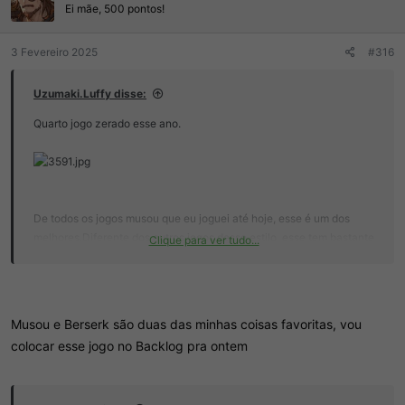
r
Ei mãe, 500 pontos!
í
d
c
o
i
3 Fevereiro 2025
#316
t
o
ó
p
Uzumaki.Luffy disse:
i
c
Quarto jogo zerado esse ano.
o
De todos os jogos musou que eu joguei até hoje, esse é um dos
melhores.Diferente dos outros jogos desse estilo, esse tem bastante
Clique para ver tudo...
sangue e inimigos despedaçados.
Musou e Berserk são duas das minhas coisas favoritas, vou
As primeiras fases, tem as cutscenes com as imagens do anime,
colocar esse jogo no Backlog pra ontem
depois todas são com a engine do jogo.