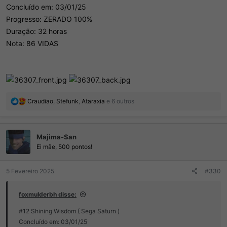
Concluído em: 03/01/25
Progresso: ZERADO 100%
Duração: 32 horas
Nota: 86 VIDAS
R
Craudiao
,
Stefunk
,
Ataraxia
e 6 outros
e
a
ç
Majima-San
õ
e
Ei mãe, 500 pontos!
s
:
5 Fevereiro 2025
#330
foxmulderbh disse:
#12 Shining Wisdom ( Sega Saturn )
Concluído em: 03/01/25