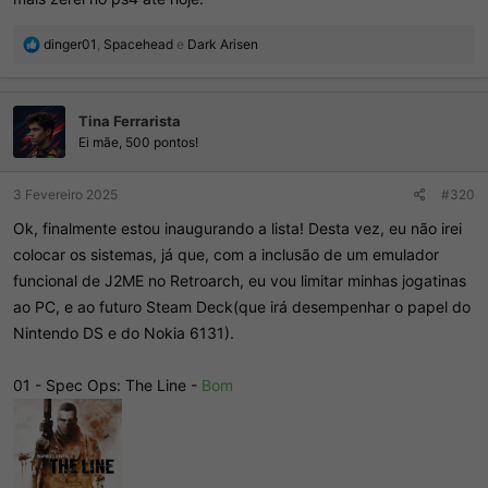
Sobre o Legacy of Darkness eu indiquei ele uma vez pro retrojogo
do mês mas eu também nunca joguei. Sei que o pessoal fala mal
R
dinger01
,
Spacehead
e
Dark Arisen
mas ele nunca me pareceu ser tão ruim como dizem e as críticas
e
geralmente vêm do pessoal que fala que o "jogo envelheceu mal",
a
critica esta que eu entendo como "os controles são diferentes e eu
ç
Tina Ferrarista
õ
não tive paciência pra aprendê-los por isso não gostei"
e
Ei mãe, 500 pontos!
s
:
3 Fevereiro 2025
#320
Ok, finalmente estou inaugurando a lista! Desta vez, eu não irei
colocar os sistemas, já que, com a inclusão de um emulador
funcional de J2ME no Retroarch, eu vou limitar minhas jogatinas
ao PC, e ao futuro Steam Deck(que irá desempenhar o papel do
Nintendo DS e do Nokia 6131).
01 - Spec Ops: The Line -
Bom