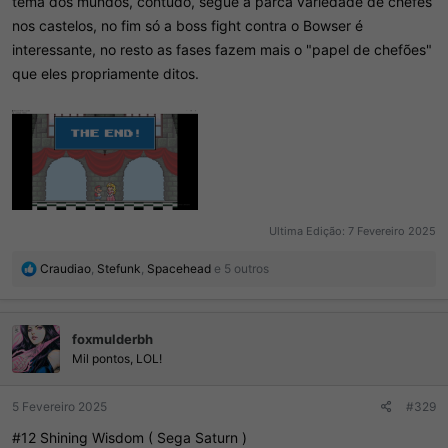
tema dos mundos, contudo, segue a parca variedade de chefes
nos castelos, no fim só a boss fight contra o Bowser é
interessante, no resto as fases fazem mais o "papel de chefões"
que eles propriamente ditos.
Ultima Edição:
7 Fevereiro 2025
R
Craudiao
,
Stefunk
,
Spacehead
e 5 outros
e
a
ç
foxmulderbh
õ
e
Mil pontos, LOL!
s
:
5 Fevereiro 2025
#329
#12 Shining Wisdom ( Sega Saturn )