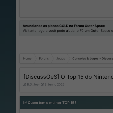
Anunciando os planos GOLD no Fórum Outer Space
Visitante, agora você pode ajudar o Fórum Outer Space e
Home
Fóruns
Jogos
Consoles & Jogos - Discuss
[DiscussÕeS] O Top 15 do Ninten
I
D
B.D. Joe
3 Junho 2026
n
a
i
t
c
a
i
Quem tem o melhor TOP 15?
d
a
e
d
I