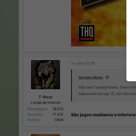
3 Junho 2026
terroso disse:
Não tem Twisted Metal, Silent Hil
Impossível um top 15, não tem co
T-Rexz
Lenda da internet
Mensagens
18.575
São jogos medianos e inferiore
Reações
17.310
Pontos
1.604