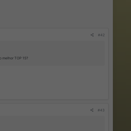
#42
 o melhor TOP 15?
#43