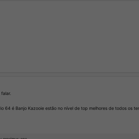
falar.
io 64 é Banjo Kazooie estão no nível de top melhores de todos os t
e
proximus-one