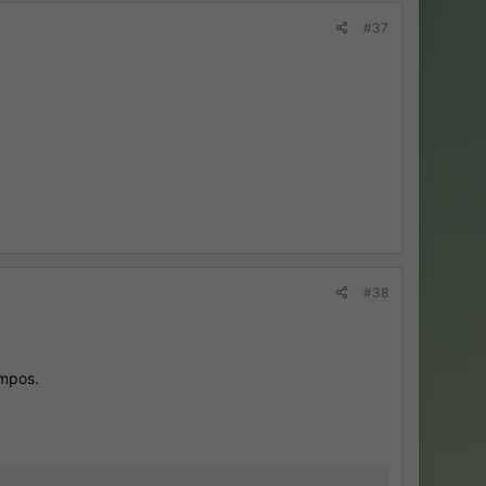
#37
#38
empos.