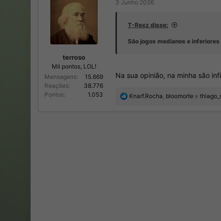
3 Junho 2026
T-Rexz disse:
São jogos medianos e inferiores
terroso
Mil pontos, LOL!
Na sua opinião, na minha são inf
Mensagens
15.669
Reações
38.776
Pontos
1.053
R
Knarf.Rocha
,
bloomorte
e
thiago_
e
a
ç
õ
e
s
: