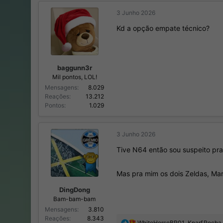
ç
3 Junho 2026
õ
e
Kd a opção empate técnico?
s
:
baggunn3r
Mil pontos, LOL!
Mensagens
8.029
Reações
13.212
Pontos
1.029
3 Junho 2026
Tive N64 então sou suspeito pra 
Mas pra mim os dois Zeldas, Mar
DingDong
Bam-bam-bam
Mensagens
3.810
Reações
8.343
R
WhiteHorseBR01
,
Knarf.Rocha