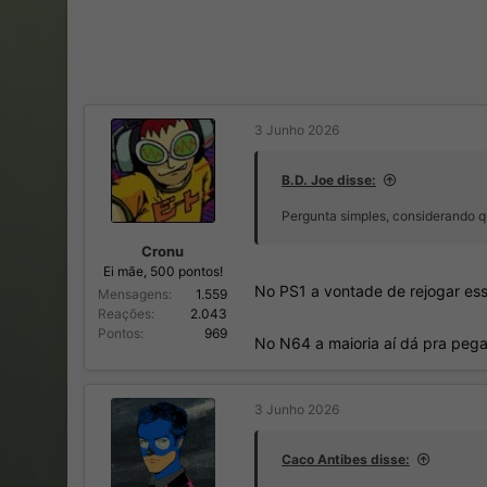
3 Junho 2026
B.D. Joe disse:
Pergunta simples, considerando qu
Cronu
Ei mãe, 500 pontos!
No PS1 a vontade de rejogar ess
Mensagens
1.559
Reações
2.043
Pontos
969
No N64 a maioria aí dá pra pega
3 Junho 2026
Caco Antibes disse: