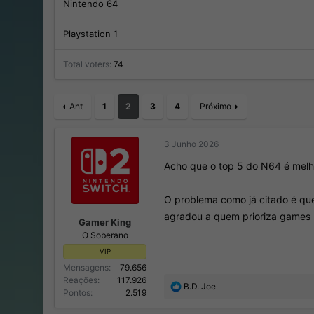
Nintendo 64
o
n
r
í
Playstation 1
d
c
o
i
t
o
Total voters
74
ó
p
i
Ant
1
2
3
4
Próximo
c
o
3 Junho 2026
Acho que o top 5 do N64 é melho
O problema como já citado é qu
agradou a quem prioriza games 
Gamer King
O Soberano
VIP
Mensagens
79.656
Reações
117.926
R
B.D. Joe
Pontos
2.519
e
a