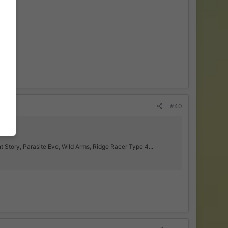
#40
 Story, Parasite Eve, Wild Arms, Ridge Racer Type 4...