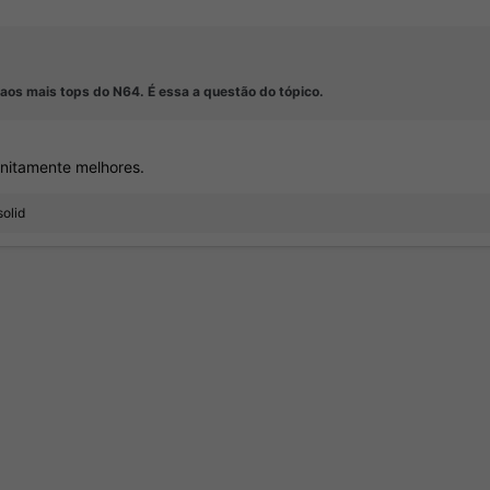
 aos mais tops do N64. É essa a questão do tópico.
initamente melhores.
solid