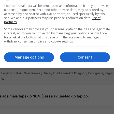
Your personal data will be processed and information from your device
(cookies, unique identifiers, and other device data) may be stored by,
accessed by and shared with 446 partners, or used specifically by this
site. We and our partners may use precise geolocation data.
List of
partners.
Some vendors may process your personal data on the basis of legitimate
interest, which you can object to by managing your options below. Look
for a link at the bottom of this page or in the site menu to manage or
withdraw consent in privacy and cookie settings.
Manage options
Consent
l, Legacy of Kain: Soul Reaver, Driver, The Legend of Dragoon, Xenogears, Vagrant
mo.
s aos mais tops do N64. É essa a questão do tópico.