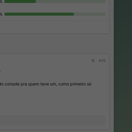
1%
9%
#36
.
do console pra quem teve um, como primeiro só