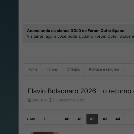
Anunciando os planos GOLD no Fórum Outer Space
Visitante, agora você pode ajudar o Fórum Outer Space e
Home
Fóruns
Offtopic
Política e religião
Flavio Bolsonaro 2026 - o retorno
I
D
Jenusus
25 Dezembro 2025
n
a
i
t
c
a
Ant
1
…
40
41
42
43
44
…
i
d
a
e
d
I