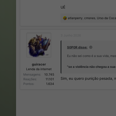
UÉ
R
atlanperry
,
cmsnes
,
Urso da Coc
e
a
ç
3 Junho 2026
õ
e
s
S0P0R disse:
:
Eu não sei como é a sua vida, mas
guiracer
"se a violência não chegou a sua
Lenda da internet
Mensagens
10.745
Sim, eu quero punição pesada, m
Reações
11.101
Pontos
1.634