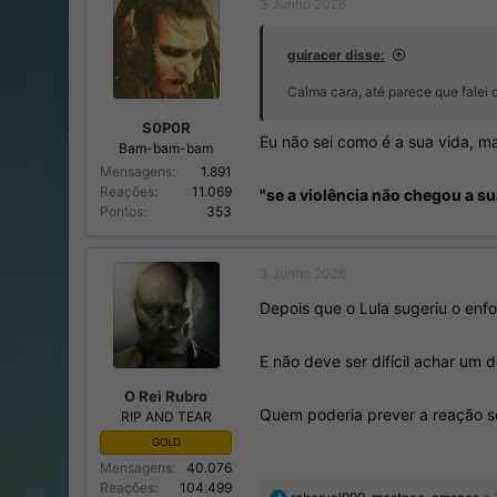
3 Junho 2026
o
n
r
í
d
c
guiracer disse:
o
i
Calma cara, até parece que falei
t
o
ó
S0P0R
p
Eu não sei como é a sua vida, m
Bam-bam-bam
i
Mensagens
1.891
c
Reações
11.069
o
"se a violência não chegou a sua
Pontos
353
3 Junho 2026
Depois que o Lula sugeriu o enf
E não deve ser difícil achar um 
O Rei Rubro
Quem poderia prever a reação s
RIP AND TEAR
GOLD
Mensagens
40.076
Reações
104.499
R