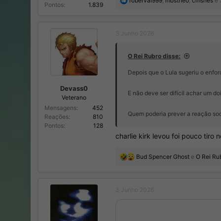
roberval999
,
mostneo
,
cmsnes
e 
Pontos
1.839
e
a
ç
3 Junho 2026
õ
e
s
O Rei Rubro disse:
:
Depois que o Lula sugeriu o enfo
Devass0
E não deve ser difícil achar um do
Veterano
Mensagens
452
Quem poderia prever a reação soc
Reações
810
Pontos
128
charlie kirk levou foi pouco tir
R
Bud Spencer Ghost
e
O Rei Ru
e
a
ç
3 Junho 2026
õ
e
s
: