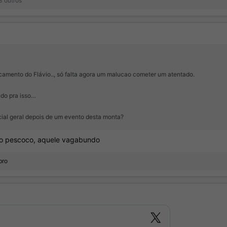
3 outros
rcamento do Flávio.., só falta agora um malucao cometer um atentado.
ido pra isso…
ial geral depois de um evento desta monta?
o no pescoco, aquele vagabundo
bro