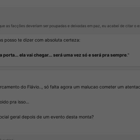
 que as facções deveriam ser poupadas e deixadas em paz, eu acabei de citar o 
as posso te dizer com absoluta certeza:
 porta... ela vai chegar... será uma vez só e será pra sempre
."
orcamento do Flávio.., só falta agora um malucao cometer um atenta
doido pra isso…
ocial geral depois de um evento desta monta?