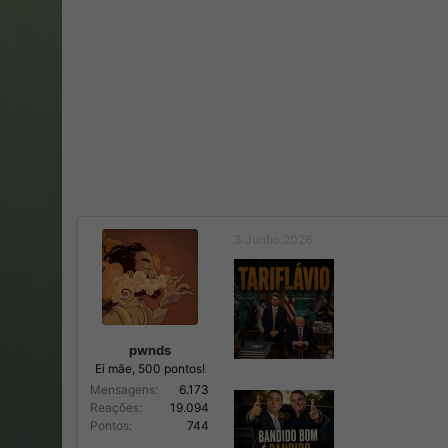
3 Junho 2026
pwnds
Ei mãe, 500 pontos!
Mensagens
6.173
Reações
19.094
Pontos
744