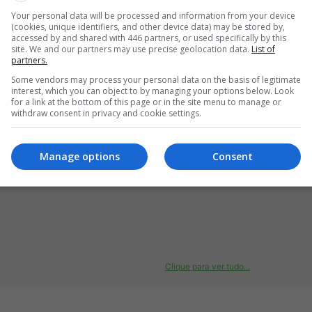
Your personal data will be processed and information from your device
(cookies, unique identifiers, and other device data) may be stored by,
accessed by and shared with 446 partners, or used specifically by this
site. We and our partners may use precise geolocation data.
List of
partners.
Cola
e 4 outros
Some vendors may process your personal data on the basis of legitimate
interest, which you can object to by managing your options below. Look
for a link at the bottom of this page or in the site menu to manage or
withdraw consent in privacy and cookie settings.
Manage options
Consent
Clique para ver tudo...