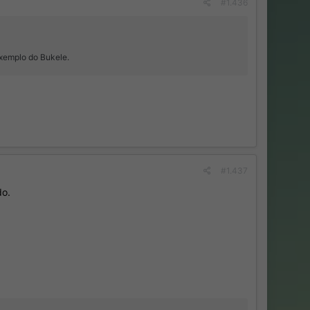
#1.436
exemplo do Bukele.
#1.437
do.