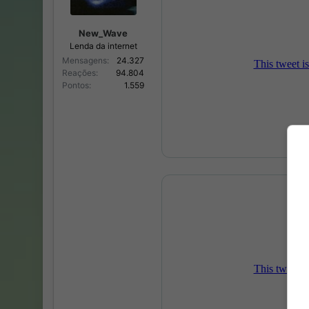
New_Wave
Lenda da internet
Mensagens
24.327
Reações
94.804
Pontos
1.559