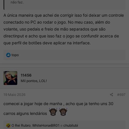
não faz.
A única maneira que achei de corrigir isso foi deixar um controle
conectado no PC ao rodar o jogo. No meu caso, além do
volante, uso pedais e freio de mão separados que são
directinput e acho que isso faz o jogo se confundir acerca de
que perfil de botões deve aplicar na interface.
R
topo
e
a
ç
11456
õ
e
Mil pontos, LOL!
s
:
19 Maio 2026
#697
comecei a jogar hoje de manha , acho que ja tenho uns 30
carros alguns lendários
R
O Rei Rubro
,
WhiteHorseBR01
e
chubilubi