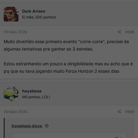
a
ç
Dark Arisen
õ
e
Ei mãe, 500 pontos!
s
:
19 Maio 2026
#688
Muito divertido esse primeiro evento "corre-corre", precisei de
algumas tentativas pra ganhar as 3 estrelas.
Estou estranhando um pouco a dirigibilidade mas eu acho que é
pq que eu tava jogando muito Forza Horizon 2 esses dias
hayabasa
Mil pontos, LOL!
19 Maio 2026
#689
Xenoblade disse: