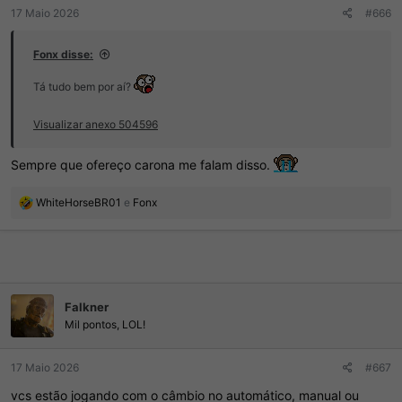
d
c
17 Maio 2026
#666
o
i
t
o
ó
Fonx disse:
p
i
Tá tudo bem por aí?
c
o
Visualizar anexo 504596
Sempre que ofereço carona me falam disso.
R
WhiteHorseBR01
e
Fonx
e
a
ç
õ
e
s
Falkner
:
Mil pontos, LOL!
17 Maio 2026
#667
vcs estão jogando com o câmbio no automático, manual ou