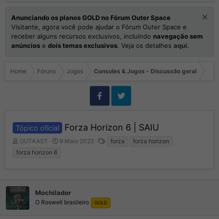
Anunciando os planos GOLD no Fórum Outer Space
Visitante, agora você pode ajudar o Fórum Outer Space e
receber alguns recursos exclusivos, incluindo
navegação sem
anúncios
e
dois temas exclusivos
. Veja os detalhes
aqui.
Home
Fóruns
Jogos
Consoles & Jogos - Discussão geral
Forza Horizon 6 | SAIU
Tópico oficial
I
D
T
OUTKAST
9 Maio 2022
forza
forza horizon
n
a
a
forza horizon 6
i
t
g
c
a
s
i
d
a
e
Mochilador
d
I
o
n
O Roswell brasileiro
GOLD
r
í