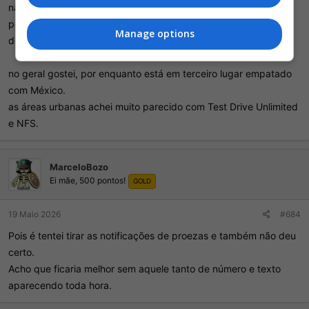
não arrumaram o esquema de tirar foto, continua muito ruim
pelo menos 1 rádio não está dublada
Manage options
desligar as notificações de proeza não está funcionando
no geral gostei, por enquanto está em terceiro lugar empatado
com México.
as áreas urbanas achei muito parecido com Test Drive Unlimited
e NFS.
MarceloBozo
Ei mãe, 500 pontos!
GOLD
19 Maio 2026
#684
Pois é tentei tirar as notificações de proezas e também não deu
certo.
Acho que ficaria melhor sem aquele tanto de número e texto
aparecendo toda hora.