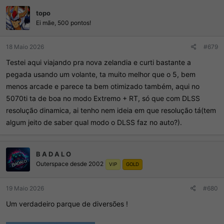
topo
Ei mãe, 500 pontos!
18 Maio 2026
#679
Testei aqui viajando pra nova zelandia e curti bastante a
pegada usando um volante, ta muito melhor que o 5, bem
menos arcade e parece ta bem otimizado também, aqui no
5070ti ta de boa no modo Extremo + RT, só que com DLSS
resolução dinamica, ai tenho nem ideia em que resolução tá(tem
algum jeito de saber qual modo o DLSS faz no auto?).
B A D A L O
Outerspace desde 2002
VIP
GOLD
19 Maio 2026
#680
Um verdadeiro parque de diversões !