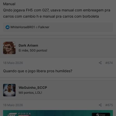
Manual
Qndo jogava FH5 com G27, usava manual com embreagem pra
carros com cambio h e manual pra carros com borboleta
R
WhiteHorseBR01
e
Falkner
e
a
ç
Dark Arisen
õ
e
Ei mãe, 500 pontos!
s
:
18 Maio 2026
#674
Quando que o jogo libera pros humildes?
WaGuinho_SCCP
Mil pontos, LOL!
18 Maio 2026
#675