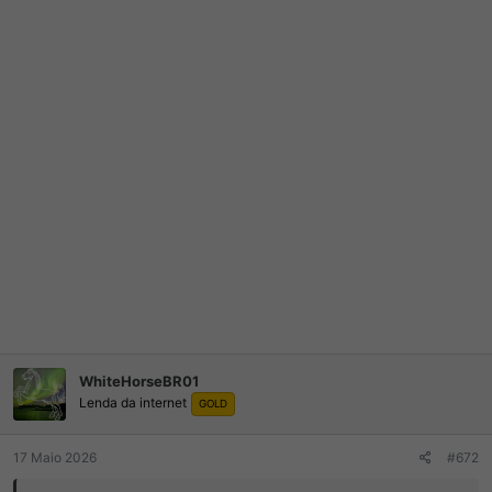
WhiteHorseBR01
Lenda da internet
GOLD
17 Maio 2026
#672