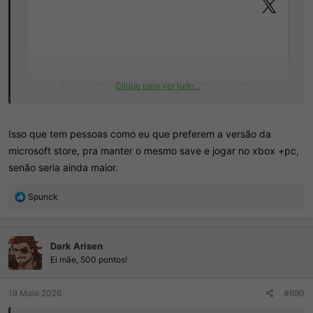
Clique para ver tudo...
Isso que tem pessoas como eu que preferem a versão da
microsoft store, pra manter o mesmo save e jogar no xbox +pc,
senão seria ainda maior.
R
Spunck
e
a
ç
Dark Arisen
õ
e
Ei mãe, 500 pontos!
s
:
19 Maio 2026
#690