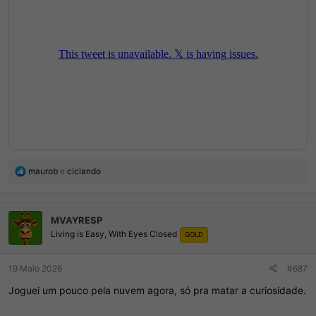
R
maurob
e
ciclando
e
a
ç
MVAYRESP
õ
Living is Easy, With Eyes Closed
e
GOLD
s
:
19 Maio 2026
#687
Joguei um pouco pela nuvem agora, só pra matar a curiosidade.