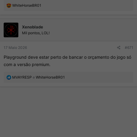
R
WhiteHorseBR01
e
a
ç
Xenoblade
õ
e
Mil pontos, LOL!
s
:
17 Maio 2026
#671
Playground deve estar perto de bancar o orçamento do jogo só
com a versão premium.
R
MVAYRESP
e
WhiteHorseBR01
e
a
ç
õ
e
s
: