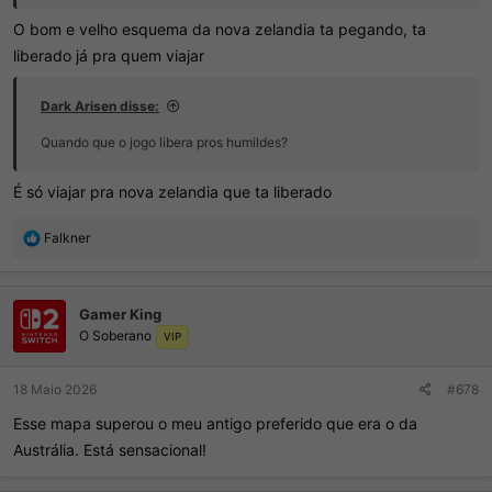
O bom e velho esquema da nova zelandia ta pegando, ta
liberado já pra quem viajar
Dark Arisen disse:
Quando que o jogo libera pros humildes?
É só viajar pra nova zelandia que ta liberado
R
Falkner
e
a
ç
Gamer King
õ
O Soberano
e
VIP
s
:
18 Maio 2026
#678
Esse mapa superou o meu antigo preferido que era o da
Austrália. Está sensacional!