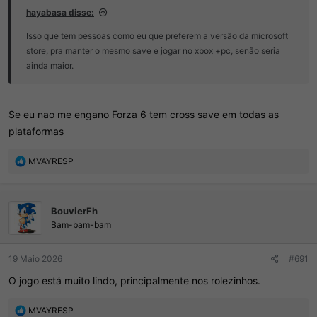
hayabasa disse:
Isso que tem pessoas como eu que preferem a versão da microsoft
store, pra manter o mesmo save e jogar no xbox +pc, senão seria
ainda maior.
Se eu nao me engano Forza 6 tem cross save em todas as
plataformas
R
MVAYRESP
e
a
ç
BouvierFh
õ
e
Bam-bam-bam
s
:
19 Maio 2026
#691
O jogo está muito lindo, principalmente nos rolezinhos.
R
MVAYRESP