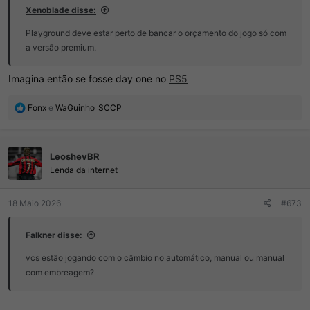
Xenoblade disse:
Playground deve estar perto de bancar o orçamento do jogo só com
a versão premium.
Imagina então se fosse day one no
PS5
R
Fonx
e
WaGuinho_SCCP
e
a
ç
LeoshevBR
õ
e
Lenda da internet
s
:
18 Maio 2026
#673
Falkner disse:
vcs estão jogando com o câmbio no automático, manual ou manual
com embreagem?