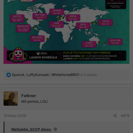
R
Spunck
,
LuffyKurosaki
,
WhiteHorseBR01
e 2 outros
e
a
ç
Falkner
õ
e
Mil pontos, LOL!
s
:
18 Maio 2026
#676
WaGuinho_SCCP disse: