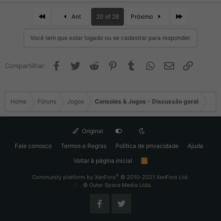
a
ç
First
Last
Ant
20 of 28
Próximo
õ
e
Você tem que estar logado ou se cadastrar para responder.
s
:
Facebook
Twitter
Reddit
Pinterest
Tumblr
WhatsApp
Email
Link
Compartilhar:
Home
Fóruns
Jogos
Consoles & Jogos - Discussão geral
Original
Fale conosco
Termos e Regras
Política de privacidade
Ajuda
Voltar à página inicial
R
S
S
®
Community platform by XenForo
© 2010-2021 XenForo Ltd.
© Outer Space Media Ltda.