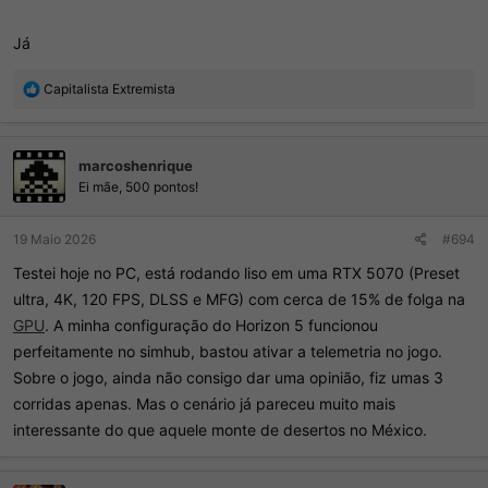
Já
R
Capitalista Extremista
e
a
ç
marcoshenrique
õ
e
Ei mãe, 500 pontos!
s
:
19 Maio 2026
#694
Testei hoje no PC, está rodando liso em uma RTX 5070 (Preset
ultra, 4K, 120 FPS, DLSS e MFG) com cerca de 15% de folga na
GPU
. A minha configuração do Horizon 5 funcionou
perfeitamente no simhub, bastou ativar a telemetria no jogo.
Sobre o jogo, ainda não consigo dar uma opinião, fiz umas 3
corridas apenas. Mas o cenário já pareceu muito mais
interessante do que aquele monte de desertos no México.