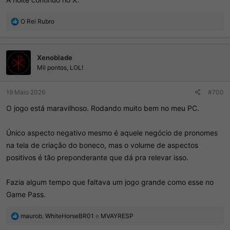
R
O Rei Rubro
e
a
ç
Xenoblade
õ
e
Mil pontos, LOL!
s
:
19 Maio 2026
#700
O jogo está maravilhoso. Rodando muito bem no meu PC.
Único aspecto negativo mesmo é aquele negócio de pronomes
na tela de criação do boneco, mas o volume de aspectos
positivos é tão preponderante que dá pra relevar isso.
Fazia algum tempo que faltava um jogo grande como esse no
Game Pass.
R
maurob
,
WhiteHorseBR01
e
MVAYRESP
e