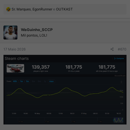
R
Sr. Marques
,
EgonRunner
e
OUTKAST
e
a
ç
WaGuinho_SCCP
õ
e
Mil pontos, LOL!
s
:
17 Maio 2026
#670