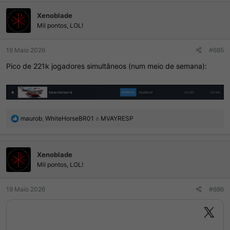
Xenoblade
Mil pontos, LOL!
19 Maio 2026
#685
Pico de 221k jogadores simultâneos (num meio de semana):
R
maurob
,
WhiteHorseBR01
e
MVAYRESP
e
a
ç
Xenoblade
õ
e
Mil pontos, LOL!
s
:
19 Maio 2026
#686