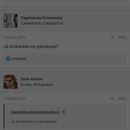
e
a
ç
Capitalista Extremista
õ
e
CAMARADA COMUNISTA
s
:
19 Maio 2026
#692
Já tá liberado no gamepass?
R
chubilubi
e
a
ç
Dark Arisen
õ
e
Ei mãe, 500 pontos!
s
:
19 Maio 2026
#693
Capitalista Extremista disse:
Já tá liberado no gamepass?