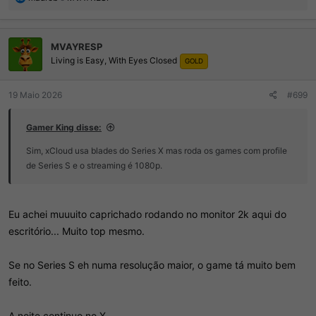
Eu ainda sou velho e apegado aos consoles, mas a geração mais
e
nova vai preferir quando, pagar 3,5K num Series S do que 70 reais
a
ç
na mensalidade???
MVAYRESP
õ
Living is Easy, With Eyes Closed
e
GOLD
Mic mesmo criou um ótimo serviço, e agora que se vire pra ele não
s
engolir todo resto da divisão XBox.
:
19 Maio 2026
#699
Gamer King disse:
Sim, xCloud usa blades do Series X mas roda os games com profile
de Series S e o streaming é 1080p.
Eu achei muuuito caprichado rodando no monitor 2k aqui do
escritório... Muito top mesmo.
Se no Series S eh numa resolução maior, o game tá muito bem
feito.
A noite continuo no X.