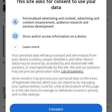
This site asks for consent to use your
lorenço
õ
data
e
Lenda da internet
s
:
Personalised advertising and content, advertising and
19 Maio 2026
#682
content measurement, audience research and
services development
Dark Arisen disse:
Store and/or access information on a device
Jesus cristo, que criador de personagem horrendo. Parece que
alguém foi pago pra garantir que nenhum jogador consiga fazer um
Learn more
avatar bonito
Your personal data will be processed and information from
your device (cookies, unique identifiers, and other device
o jogo se passa no japão mas só tem avatar chines kkkk
data) may be stored by, accessed by and shared with 446
partners, or used specifically by this site. We and our partners
may use precise geolocation data.
List of partners.
R
WhiteHorseBR01
,
maurob
e
Dark Arisen
e
Some vendors may process your personal data on the basis
a
of legitimate interest, which you can object to by managing
ç
your options below. Look for a link at the bottom of this page
EgonRunner
or in the site menu to manage or withdraw consent in privacy
õ
and cookie settings.
e
Mil pontos, LOL!
s
:
19 Maio 2026
#683
Consent