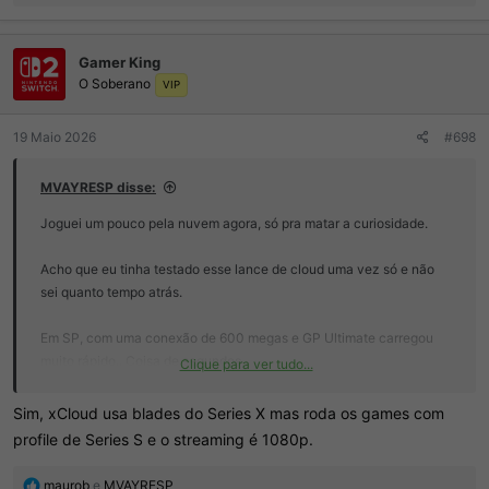
e
a
ç
Gamer King
õ
O Soberano
e
VIP
s
:
19 Maio 2026
#698
MVAYRESP disse:
Joguei um pouco pela nuvem agora, só pra matar a curiosidade.
Acho que eu tinha testado esse lance de cloud uma vez só e não
sei quanto tempo atrás.
Em SP, com uma conexão de 600 megas e GP Ultimate carregou
muito rápido.. Coisa de segundos.
Clique para ver tudo...
A imagem deve ser a mesma de um Series S (não sei dizer).
Sim, xCloud usa blades do Series X mas roda os games com
Mas me surpreendeu positivamente o serviço.
profile de Series S e o streaming é 1080p.
Povo da Mic vai ter que se esforçar muito pra vender console/pc
pra geração que tá chegando agora.
R
maurob
e
MVAYRESP