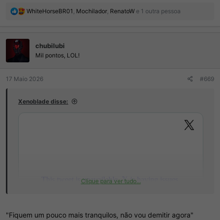
R
WhiteHorseBR01
,
Mochilador
,
RenatoW
e 1 outra pessoa
e
a
ç
chubilubi
õ
e
Mil pontos, LOL!
s
:
17 Maio 2026
#669
Xenoblade disse:
Clique para ver tudo...
"Fiquem um pouco mais tranquilos, não vou demitir agora"