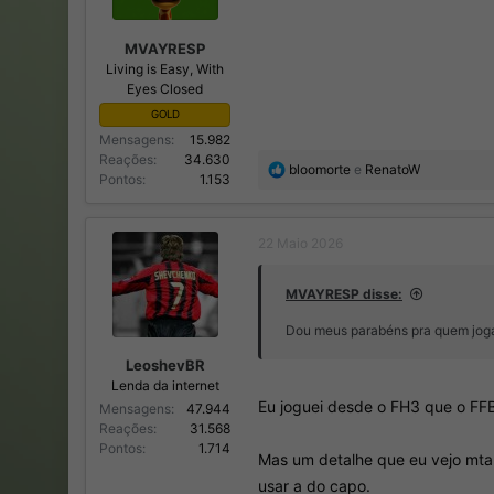
MVAYRESP
Living is Easy, With
Eyes Closed
GOLD
Mensagens
15.982
Reações
34.630
R
bloomorte
e
RenatoW
Pontos
1.153
e
a
ç
22 Maio 2026
õ
e
s
MVAYRESP disse:
:
Dou meus parabéns pra quem joga 
LeoshevBR
Lenda da internet
Eu joguei desde o FH3 que o FF
Mensagens
47.944
Reações
31.568
Pontos
1.714
Mas um detalhe que eu vejo mta 
usar a do capo.