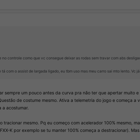
Se no controle como que vc consegue deixar as rodas sem travar com abs deslig
e tá com o assist de largada ligado, eu tbm uso mas meu carro sai mto lento. V
ear sempre um pouco antes da curva pra não ter que apertar muito e 
 Questão de costume mesmo. Ativa a telemetria do jogo e começa a v
a a acostumar.
arro tracionar mesmo. Pq eu começo com acelerador 100% mesmo, ma
ri FXX-K por exemplo se tu manter 100% começa a destracionar). M