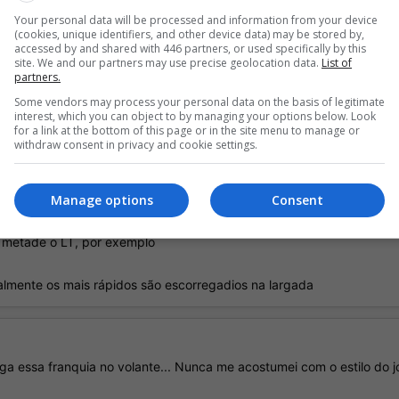
Your personal data will be processed and information from your device
(cookies, unique identifiers, and other device data) may be stored by,
accessed by and shared with 446 partners, or used specifically by this
site. We and our partners may use precise geolocation data.
List of
partners.
Se no controle como que vc consegue deixar as rodas sem travar com abs deslig
Some vendors may process your personal data on the basis of legitimate
interest, which you can object to by managing your options below. Look
for a link at the bottom of this page or in the site menu to manage or
e tá com o assist de largada ligado, eu tbm uso mas meu carro sai mto lento. V
withdraw consent in privacy and cookie settings.
gatilho totalmente
Manage options
Consent
 vão de 0 a 100% na medida em que vc aperta eles
la metade o LT, por exemplo
ralmente os mais rápidos são escorregadios na largada
 essa franquia no volante... Nunca me acostumei com o estilo do 