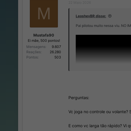
22 Maio 2026
o
n
M
r
í
d
c
LeoshevBR disse:
o
i
t
o
Pai pilotou muito nessa viu. N
ó
Mustafa90
p
i
Ei mãe, 500 pontos!
c
Mensagens
9.607
o
Reações
26.280
Pontos
503
Perguntas:
Vc joga no controle ou volante?
E como vc larga tão rápido? Vi q