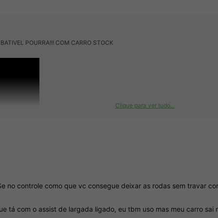
O IMBATIVEL POURRA!!! COM CARRO STOCK
Clique para ver tudo...
 Se no controle como que vc consegue deixar as rodas sem travar c
ue tá com o assist de largada ligado, eu tbm uso mas meu carro sai 