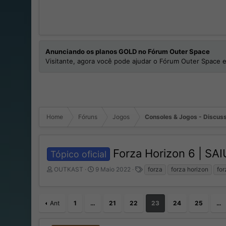
Anunciando os planos GOLD no Fórum Outer Space
Visitante, agora você pode ajudar o Fórum Outer Space e
Home
Fóruns
Jogos
Consoles & Jogos - Discuss
Forza Horizon 6 | SAI
Tópico oficial
I
D
T
OUTKAST
9 Maio 2022
forza
forza horizon
for
n
a
a
i
t
g
c
a
s
Ant
1
…
21
22
23
24
25
…
i
d
a
e
d
I