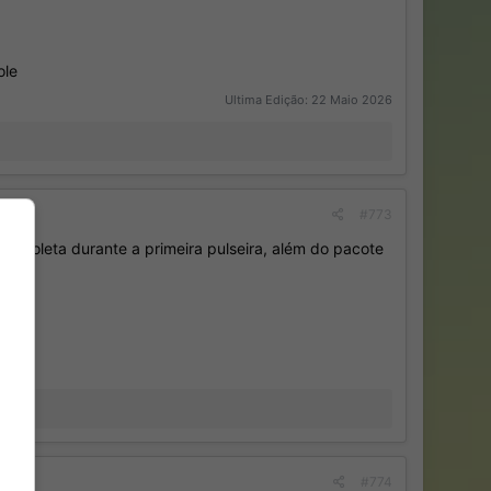
ole
Ultima Edição:
22 Maio 2026
#773
 roleta durante a primeira pulseira, além do pacote
#774