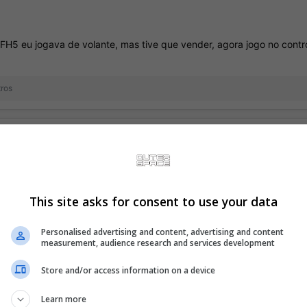
 FH5 eu jogava de volante, mas tive que vender, agora jogo no contr
tros
s melhores momentos da franquia FH. Já ganhei boas recompensas na
eriores). Vou me divertir bastante no Japão!
o anime Oshi no Ko na trilha sonora?
This site asks for consent to use your data
Personalised advertising and content, advertising and content
measurement, audience research and services development
toW
Store and/or access information on a device
Learn more