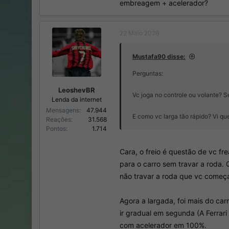
embreagem + acelerador?
22 Maio 2026
Mustafa90 disse:
Perguntas:
LeoshevBR
Vc joga no controle ou volante? 
Lenda da internet
Mensagens
47.944
E como vc larga tão rápido? Vi qu
Reações
31.568
Pontos
1.714
Cara, o freio é questão de vc fr
para o carro sem travar a roda.
não travar a roda que vc começ
Agora a largada, foi mais do c
ir gradual em segunda (A Ferra
com acelerador em 100%.