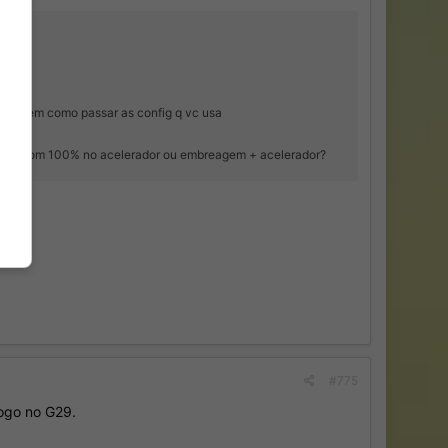
ado? Tem como passar as config q vc usa
c já sai com 100% no acelerador ou embreagem + acelerador?
#775
jogo no G29.