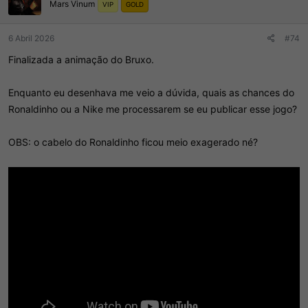
Mars Vinum
e
VIP
GOLD
s
:
6 Abril 2026
#74
Finalizada a animação do Bruxo.
Enquanto eu desenhava me veio a dúvida, quais as chances do
Ronaldinho ou a Nike me processarem se eu publicar esse jogo?
OBS: o cabelo do Ronaldinho ficou meio exagerado né?