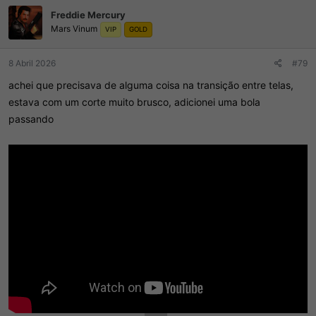
ç
Freddie Mercury
õ
Mars Vinum
e
VIP
GOLD
s
:
8 Abril 2026
#79
achei que precisava de alguma coisa na transição entre telas,
estava com um corte muito brusco, adicionei uma bola
passando