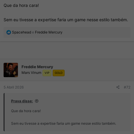
d
c
Que da hora cara!
o
i
t
o
ó
Sem eu tivesse a expertise faria um game nesse estilo também.
p
i
R
Spacehead
e
Freddie Mercury
c
e
o
a
ç
õ
e
s
Freddie Mercury
:
Mars Vinum
VIP
GOLD
5 Abril 2026
#72
Prava disse:
Que da hora cara!
Sem eu tivesse a expertise faria um game nesse estilo também.