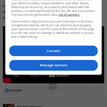
your device (cookies, unique identifiers, and other device
Implementei um script que para cada repetição do mesmo som
data) may be stored by, accessed by and shared with 446
partners, or used specifically by this site. We and our partners
ele varia a sonoridade de forma aleatória, então uma batida de
may use precise geolocation data.
List of partners.
bola na trave dificilmente será igual.
Some vendors may process your personal data on the basis
of legitimate interest, which you can object to by managing
your options below. Look for a link at the bottom of this page
or in the site menu to manage or withdraw consent in privacy
and cookie settings.
Consent
Manage options
R
RenatoW
e
a
ç
Freddie Mercury