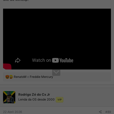
R
RenatoW
e
Freddie Mercury
e
a
ç
Rodrigo Zé do Cx Jr
õ
Lenda da OS desde 2000
e
VIP
s
:
22 Abril 2026
#89