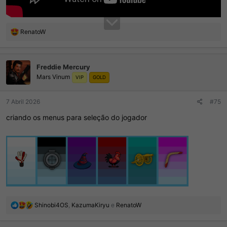
R
RenatoW
e
a
ç
Freddie Mercury
õ
Mars Vinum
e
VIP
GOLD
s
:
7 Abril 2026
#75
criando os menus para seleção do jogador
R
Shinobi4OS
,
KazumaKiryu
e
RenatoW
e
a