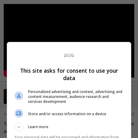
This site asks for consent to use your
data
Personalised advertising and content, advertising and
Freddie Mercury
content measurement, audience research and
Mars Vinum
VIP
GOLD
services development
Store and/or access information on a device
14 Abril 2026
#83
Teste geral de som, barreira, redes, traves, batida na bola e som
Learn more
ambiente de treino.
Your personal data will be processed and information from