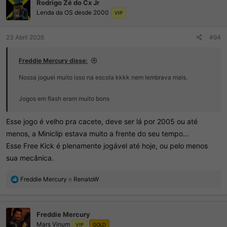
Rodrigo Zé do Cx Jr
Lenda da OS desde 2000
VIP
23 Abril 2026
#94
Freddie Mercury disse:
Nossa joguei muito isso na escola kkkk nem lembrava mais.
Jogos em flash eram muito bons
Esse jogo é velho pra cacete, deve ser lá por 2005 ou até
menos, a Miniclip estava muito a frente do seu tempo...
Esse Free Kick é plenamente jogável até hoje, ou pelo menos
sua mecânica.
R
Freddie Mercury
e
RenatoW
e
a
ç
Freddie Mercury
õ
Mars Vinum
e
VIP
GOLD