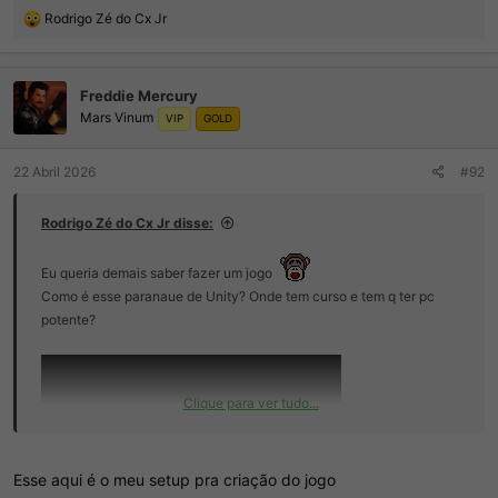
R
Rodrigo Zé do Cx Jr
e
a
ç
Freddie Mercury
õ
Mars Vinum
e
VIP
GOLD
s
:
22 Abril 2026
#92
Rodrigo Zé do Cx Jr disse:
Eu queria demais saber fazer um jogo
Como é esse paranaue de Unity? Onde tem curso e tem q ter pc
potente?
Clique para ver tudo...
Esse aqui é o meu setup pra criação do jogo