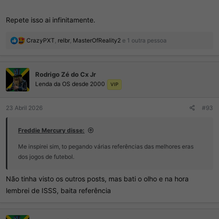
Repete isso ai infinitamente.
R
CrazyPXT
,
relbr
,
MasterOfReality2
e 1 outra pessoa
e
a
ç
Rodrigo Zé do Cx Jr
õ
Lenda da OS desde 2000
e
VIP
s
:
23 Abril 2026
#93
Freddie Mercury disse:
Me inspirei sim, to pegando várias referências das melhores eras
dos jogos de futebol.
Não tinha visto os outros posts, mas bati o olho e na hora
lembrei de ISSS, baita referência