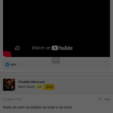
R
relbr
e
a
ç
Freddie Mercury
õ
Mars Vinum
e
VIP
GOLD
s
:
14 Abril 2026
#82
teste de som na batida da bola e na trave