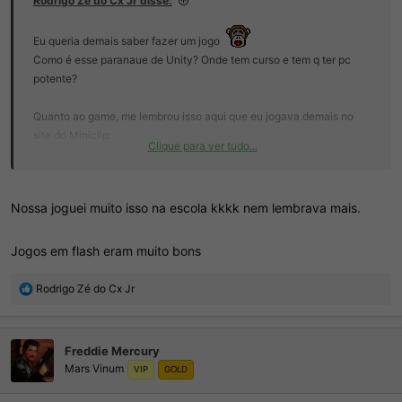
Rodrigo Zé do Cx Jr disse:
Eu queria demais saber fazer um jogo
Como é esse paranaue de Unity? Onde tem curso e tem q ter pc
potente?
Quanto ao game, me lembrou isso aqui que eu jogava demais no
site do Miniclip:
Clique para ver tudo...
Nossa joguei muito isso na escola kkkk nem lembrava mais.
Jogos em flash eram muito bons
R
Rodrigo Zé do Cx Jr
e
a
ç
Freddie Mercury
õ
Mars Vinum
e
VIP
GOLD
s
: