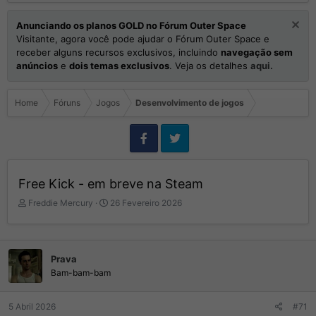
Anunciando os planos GOLD no Fórum Outer Space
Visitante, agora você pode ajudar o Fórum Outer Space e
receber alguns recursos exclusivos, incluindo
navegação sem
anúncios
e
dois temas exclusivos
. Veja os detalhes
aqui.
Home
Fóruns
Jogos
Desenvolvimento de jogos
Free Kick - em breve na Steam
I
D
Freddie Mercury
26 Fevereiro 2026
n
a
i
t
c
a
i
d
Prava
a
e
Bam-bam-bam
d
I
o
n
r
í
5 Abril 2026
#71