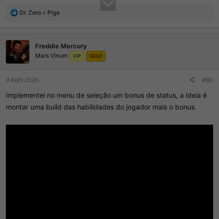
R
Dr. Zero
e
Piga
e
a
ç
Freddie Mercury
õ
Mars Vinum
e
VIP
GOLD
s
:
9 Abril 2026
#80
Implementei no menu de seleção um bonus de status, a ideia é
montar uma build das habilidades do jogador mais o bonus.