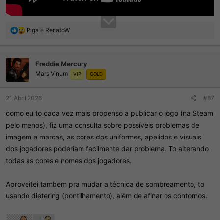
R
Piga
e
RenatoW
e
a
ç
Freddie Mercury
õ
Mars Vinum
e
VIP
GOLD
s
:
21 Abril 2026
#87
como eu to cada vez mais propenso a publicar o jogo (na Steam
pelo menos), fiz uma consulta sobre possíveis problemas de
imagem e marcas, as cores dos uniformes, apelidos e visuais
dos jogadores poderiam facilmente dar problema. To alterando
todas as cores e nomes dos jogadores.
Aproveitei tambem pra mudar a técnica de sombreamento, to
usando dietering (pontilhamento), além de afinar os contornos.