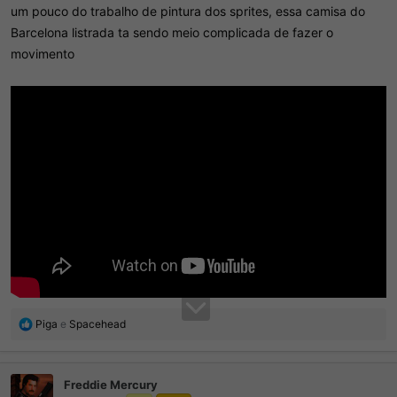
um pouco do trabalho de pintura dos sprites, essa camisa do
Barcelona listrada ta sendo meio complicada de fazer o
movimento
R
Piga
e
Spacehead
e
a
ç
Freddie Mercury
õ