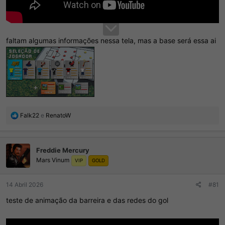
faltam algumas informações nessa tela, mas a base será essa ai
R
Falk22
e
RenatoW
e
a
ç
Freddie Mercury
õ
Mars Vinum
e
VIP
GOLD
s
:
14 Abril 2026
#81
teste de animação da barreira e das redes do gol