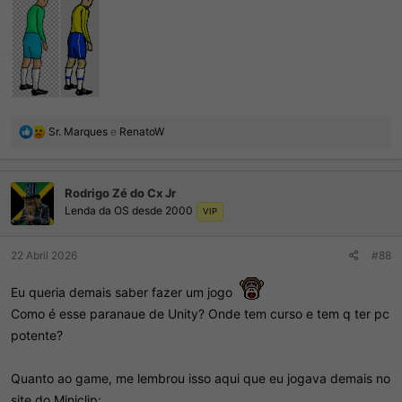
R
Sr. Marques
e
RenatoW
e
a
ç
Rodrigo Zé do Cx Jr
õ
Lenda da OS desde 2000
e
VIP
s
:
22 Abril 2026
#88
Eu queria demais saber fazer um jogo
Como é esse paranaue de Unity? Onde tem curso e tem q ter pc
potente?
Quanto ao game, me lembrou isso aqui que eu jogava demais no
site do Miniclip: