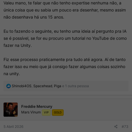
Valeu mano, te falar que não tenho expertise nenhuma não, a
única coisa que eu sabia um pouco era desenhar, mesmo assim
não desenhava há uns 15 anos.
Eu to fazendo o seguinte, eu tenho uma ideia aí pergunto pra IA
se é possível, se for eu procuro um tutorial no YouTube de como
fazer na Unity.
Fiz esse processo praticamente pra tudo até agora. Aí de tanto
fazer isso eu meio que já consigo fazer algumas coisas sozinho
na unity.
R
Shinobi4OS
,
Spacehead
,
Piga
e 1 outra pessoa
e
a
ç
Freddie Mercury
õ
Mars Vinum
e
VIP
GOLD
s
:
5 Abril 2026
#73