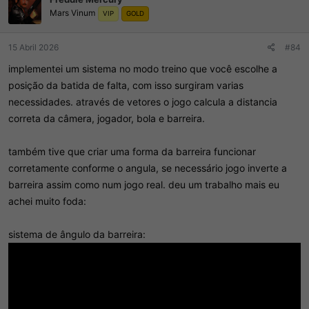
õ
Mars Vinum
e
VIP
GOLD
s
:
15 Abril 2026
#84
implementei um sistema no modo treino que você escolhe a
posição da batida de falta, com isso surgiram varias
necessidades. através de vetores o jogo calcula a distancia
correta da câmera, jogador, bola e barreira.
também tive que criar uma forma da barreira funcionar
corretamente conforme o angula, se necessário jogo inverte a
barreira assim como num jogo real. deu um trabalho mais eu
achei muito foda:
sistema de ângulo da barreira: