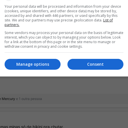
Your personal data will be processed and information from your device
(cookies, unique identifiers, and other device data) may be stored by,
accessed by and shared with 446 partners, or used specifically by this
 2 outros
site. We and our partners may use precise geolocation data.
List of
partners.
Some vendors may process your personal data on the basis of legitimate
interest, which you can object to by managing your options below. Look
for a link at the bottom of this page or in the site menu to manage or
sse game
withdraw consent in privacy and cookie settings.
ame em tão pouco tempo e sozinho
Manage options
Consent
m dos meus passatempos na infância e adolescência nos WE de PS1 e
e Mercury
e 1 outra pessoa
as minas só de bikini pra chutar.