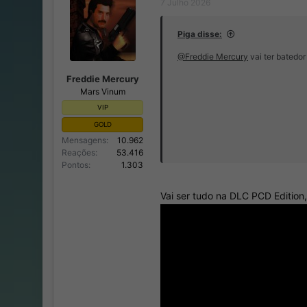
7 Julho 2026
o
n
r
í
d
c
Piga disse:
o
i
@Freddie Mercury
vai ter batedor
t
o
ó
Freddie Mercury
p
Mars Vinum
i
c
VIP
o
GOLD
Mensagens
10.962
Reações
53.416
Pontos
1.303
Vai ser tudo na DLC PCD Edition