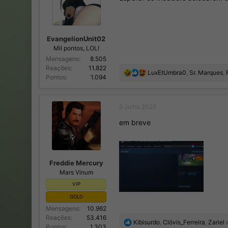
s
:
EvangelionUnit02
Mil pontos, LOL!
Mensagens
8.505
Reações
11.822
R
LuxEtUmbra0
,
Sr. Marques
,
Pontos
1.094
e
a
ç
9 Julho 2026
õ
e
em breve
s
:
Freddie Mercury
Mars Vinum
VIP
GOLD
Mensagens
10.962
Reações
53.416
R
Kibisurdo
,
Clóvis_Ferreira
,
Zariel
e
Pontos
1.303