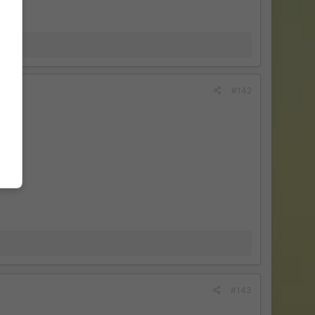
#142
 PS2
#143