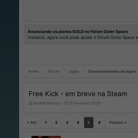
Anunciando os planos GOLD no Fórum Outer Space
Visitante, agora você pode ajudar o Fórum Outer Space e
Home
Fóruns
Jogos
Desenvolvimento de jogos
Free Kick - em breve na Steam
I
D
Freddie Mercury
26 Fevereiro 2026
n
a
i
t
c
a
Ant
1
2
3
4
5
6
Próximo
i
d
a
e
d
I