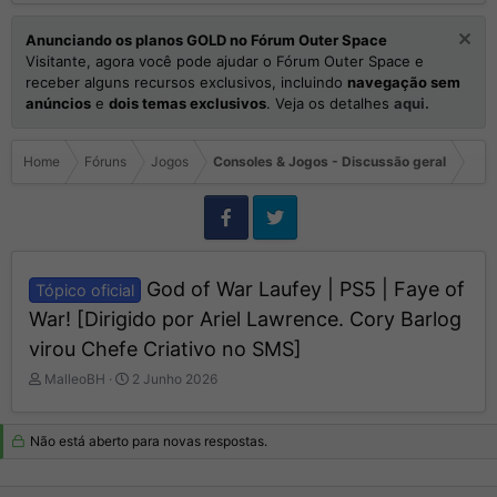
Anunciando os planos GOLD no Fórum Outer Space
Visitante, agora você pode ajudar o Fórum Outer Space e
receber alguns recursos exclusivos, incluindo
navegação sem
anúncios
e
dois temas exclusivos
. Veja os detalhes
aqui.
Home
Fóruns
Jogos
Consoles & Jogos - Discussão geral
God of War Laufey | PS5 | Faye of
Tópico oficial
War! [Dirigido por Ariel Lawrence. Cory Barlog
virou Chefe Criativo no SMS]
I
D
MalleoBH
2 Junho 2026
n
a
i
t
c
a
Não está aberto para novas respostas.
i
d
a
e