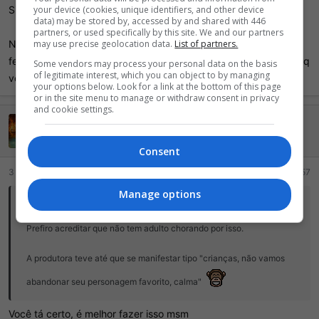
Sim, amigo, vc é mt brabo, seu QI é amior que 83
your device (cookies, unique identifiers, and other device
data) may be stored by, accessed by and shared with 446
partners, or used specifically by this site. We and our partners
Nossa como vc é inteligente pq não gosta da personagem
may use precise geolocation data.
List of partners.
feminina. Imagino como deve ser árduo esse esforço pensante q
Some vendors may process your personal data on the basis
of legitimate interest, which you can object to by managing
vc precisa fazer
your options below. Look for a link at the bottom of this page
or in the site menu to manage or withdraw consent in privacy
and cookie settings.
Nux
Ei mãe, 500 pontos!
Consent
3 Junho 2026
#257
Manage options
PhylteR disse:
Prefiro acreditar que não tem adulto chorando por isso.
A produtora teve até que se manifestar tipo "crianças, não vamos
abandonar seu personagem favorito, calma"
Você tá certo, é melhor fazer isso msm