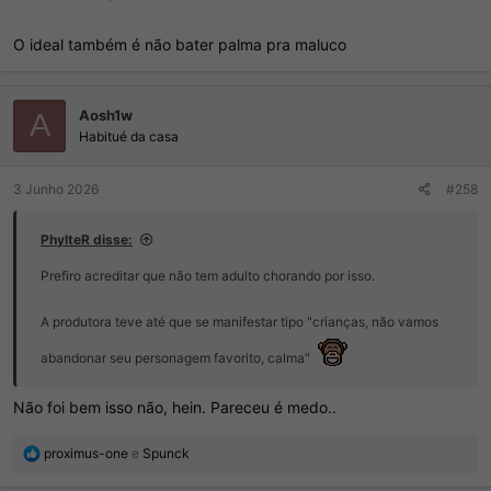
O ideal também é não bater palma pra maluco
Aosh1w
A
Habitué da casa
3 Junho 2026
#258
PhylteR disse:
Prefiro acreditar que não tem adulto chorando por isso.
A produtora teve até que se manifestar tipo "crianças, não vamos
abandonar seu personagem favorito, calma"
Não foi bem isso não, hein. Pareceu é medo..
R
proximus-one
e
Spunck
e