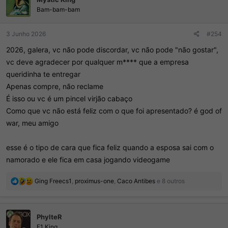
e
Bam-bam-bam
s
:
3 Junho 2026
#254
2026, galera, vc não pode discordar, vc não pode "não gostar",
vc deve agradecer por qualquer m**** que a empresa
queridinha te entregar
Apenas compre, não reclame
É isso ou vc é um pincel virjão cabaço
Como que vc não está feliz com o que foi apresentado? é god of
war, meu amigo
esse é o tipo de cara que fica feliz quando a esposa sai com o
namorado e ele fica em casa jogando videogame
R
Ging Freecs1
,
proximus-one
,
Caco Antibes
e 8 outros
e
a
ç
PhylteR
õ
e
F1 King