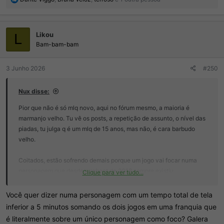
e
a
ç
Likou
õ
L
e
Bam-bam-bam
s
:
3 Junho 2026
#250
Nux disse:
Pior que não é só mlq novo, aqui no fórum mesmo, a maioria é
marmanjo velho. Tu vê os posts, a repetição de assunto, o nível das
piadas, tu julga q é um mlq de 15 anos, mas não, é cara barbudo
velho.
Coitados, estão sofrendo demais porque um jogo vai focar numa
personagem que desde o reboot de 2018 sempre existiu.
Clique para ver tudo...
Tadinhos, é dms pra eles.
Você quer dizer numa personagem com um tempo total de tela
inferior a 5 minutos somando os dois jogos em uma franquia que
é literalmente sobre um único personagem como foco? Galera