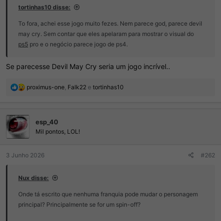
tortinhas10 disse:
To fora, achei esse jogo muito fezes. Nem parece god, parece devil
may cry. Sem contar que eles apelaram para mostrar o visual do
ps5
pro e o negócio parece jogo de ps4.
Se parecesse Devil May Cry seria um jogo incrível..
R
proximus-one
,
Falk22
e
tortinhas10
e
a
ç
esp_40
õ
e
Mil pontos, LOL!
s
:
3 Junho 2026
#262
Nux disse:
Onde tá escrito que nenhuma franquia pode mudar o personagem
principal? Principalmente se for um spin-off?