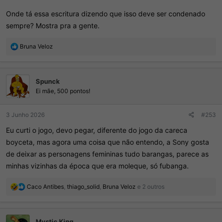
Onde tá essa escritura dizendo que isso deve ser condenado
sempre? Mostra pra a gente.
R
Bruna Veloz
e
a
ç
Spunck
õ
e
Ei mãe, 500 pontos!
s
:
3 Junho 2026
#253
Eu curti o jogo, devo pegar, diferente do jogo da careca
boyceta, mas agora uma coisa que não entendo, a Sony gosta
de deixar as personagens femininas tudo barangas, parece as
minhas vizinhas da época que era moleque, só fubanga.
R
Caco Antibes
,
thiago_solid
,
Bruna Veloz
e 2 outros
e
a
ç
Mystic King
õ