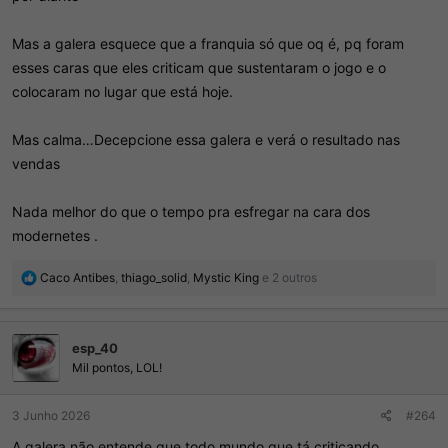
Mas a galera esquece que a franquia só que oq é, pq foram
esses caras que eles criticam que sustentaram o jogo e o
colocaram no lugar que está hoje.
Mas calma…Decepcione essa galera e verá o resultado nas
vendas
Nada melhor do que o tempo pra esfregar na cara dos
modernetes .
R
Caco Antibes
,
thiago_solid
,
Mystic King
e 2 outros
e
a
ç
esp_40
õ
e
Mil pontos, LOL!
s
:
3 Junho 2026
#264
A galera não entende que todo mundo que tá criticando