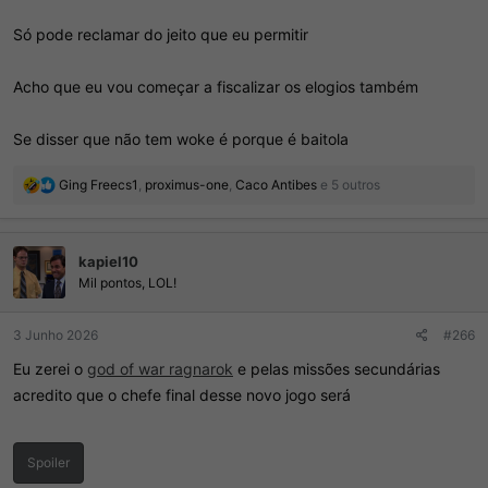
esse é o tipo de cara que fica feliz quando a esposa sai com o
namorado e ele fica em casa jogando videogame
Só pode reclamar do jeito que eu permitir
Acho que eu vou começar a fiscalizar os elogios também
Se disser que não tem woke é porque é baitola
R
Ging Freecs1
,
proximus-one
,
Caco Antibes
e 5 outros
e
a
ç
kapiel10
õ
e
Mil pontos, LOL!
s
:
3 Junho 2026
#266
Eu zerei o
god of war ragnarok
e pelas missões secundárias
acredito que o chefe final desse novo jogo será
Spoiler