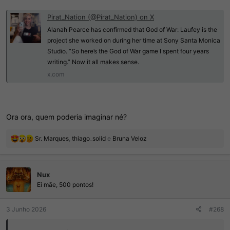
Pirat_Nation (@Pirat_Nation) on X
Alanah Pearce has confirmed that God of War: Laufey is the
project she worked on during her time at Sony Santa Monica
Studio. “So here’s the God of War game I spent four years
writing.” Now it all makes sense.
x.com
Ora ora, quem poderia imaginar né?
R
Sr. Marques
,
thiago_solid
e
Bruna Veloz
e
a
ç
Nux
õ
e
Ei mãe, 500 pontos!
s
:
3 Junho 2026
#268