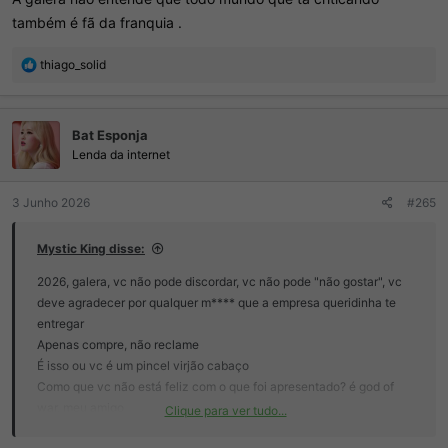
também é fã da franquia .
R
thiago_solid
e
a
ç
Bat Esponja
õ
e
Lenda da internet
s
:
3 Junho 2026
#265
Mystic King disse:
2026, galera, vc não pode discordar, vc não pode "não gostar", vc
deve agradecer por qualquer m**** que a empresa queridinha te
entregar
Apenas compre, não reclame
É isso ou vc é um pincel virjão cabaço
Como que vc não está feliz com o que foi apresentado? é god of
war, meu amigo
Clique para ver tudo...