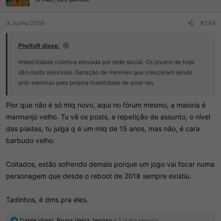
s
:
3 Junho 2026
#249
PhylteR disse:
Imbecilidade coletiva elevada por rede social. Os jovens de hoje
são muito sensíveis. Geração de menines que cresceram sendo
anti-meninas pela própria inabilidade de atraí-las.
Pior que não é só mlq novo, aqui no fórum mesmo, a maioria é
marmanjo velho. Tu vê os posts, a repetição de assunto, o nível
das piadas, tu julga q é um mlq de 15 anos, mas não, é cara
barbudo velho.
Coitados, estão sofrendo demais porque um jogo vai focar numa
personagem que desde o reboot de 2018 sempre existiu.
Tadinhos, é dms pra eles.
R
Dante Viggo
,
Bruna Veloz
,
terroso
e 1 outra pessoa