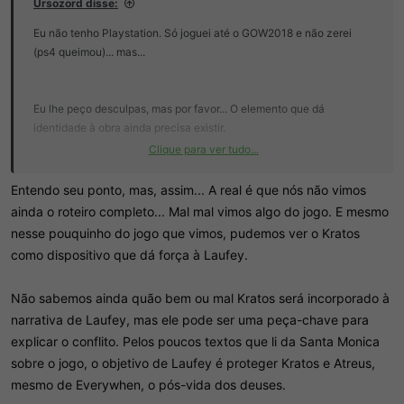
Ursozord disse:
Eu não tenho Playstation. Só joguei até o GOW2018 e não zerei
(ps4 queimou)... mas...
Eu lhe peço desculpas, mas por favor... O elemento que dá
identidade à obra ainda precisa existir.
Clique para ver tudo...
Apesar de Sauron não ser o protagonista... Ele não é simplesmente
o personagem mais importante? Digo, "Senhor dos Aneis"
Entendo seu ponto, mas, assim... A real é que nós não vimos
conseguiria existir SEM SAURON? Tudo gira em torno dele. O
ainda o roteiro completo... Mal mal vimos algo do jogo. E mesmo
conflito principal existe por causa dele. O título da obra se refere a
nesse pouquinho do jogo que vimos, pudemos ver o Kratos
ele... Então se pudessem remover Sauron e o que ele faz e fez... Do
como dispositivo que dá força à Laufey.
que o livro seria?
Não sabemos ainda quão bem ou mal Kratos será incorporado à
ps. Não to defendendo
GOW
com Kratos. Minha mente
simplesmente bugou com Sauron.
narrativa de Laufey, mas ele pode ser uma peça-chave para
explicar o conflito. Pelos poucos textos que li da Santa Monica
sobre o jogo, o objetivo de Laufey é proteger Kratos e Atreus,
mesmo de Everywhen, o pós-vida dos deuses.