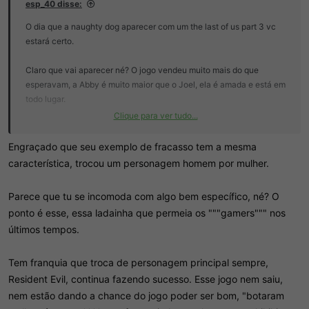
esp_40 disse:
O dia que a naughty dog aparecer com um the last of us part 3 vc
estará certo.
Claro que vai aparecer né? O jogo vendeu muito mais do que
esperavam, a Abby é muito maior que o Joel, ela é amada e está em
todo lugar.
Clique para ver tudo...
Tá todo mundo errado, vc tá certo.
Engraçado que seu exemplo de fracasso tem a mesma
característica, trocou um personagem homem por mulher.
Aliás, essa personagem poderia ter sim uma dlc, mas tomar o lugar
do kratos no jogo principal? c***lh0…acho que todo mundo pediu
Parece que tu se incomoda com algo bem específico, né? O
isso e eu estou por fora.
ponto é esse, essa ladainha que permeia os """gamers""" nos
últimos tempos.
Tem franquia que troca de personagem principal sempre,
Resident Evil, continua fazendo sucesso. Esse jogo nem saiu,
nem estão dando a chance do jogo poder ser bom, "botaram