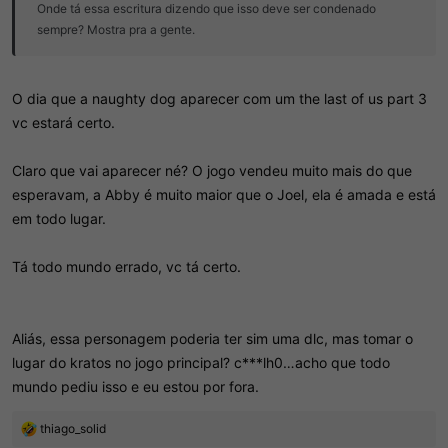
Onde tá essa escritura dizendo que isso deve ser condenado
sempre? Mostra pra a gente.
O dia que a naughty dog aparecer com um the last of us part 3
vc estará certo.
Claro que vai aparecer né? O jogo vendeu muito mais do que
esperavam, a Abby é muito maior que o Joel, ela é amada e está
em todo lugar.
Tá todo mundo errado, vc tá certo.
Aliás, essa personagem poderia ter sim uma dlc, mas tomar o
lugar do kratos no jogo principal? c***lh0…acho que todo
mundo pediu isso e eu estou por fora.
R
thiago_solid
e