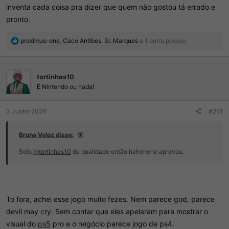
inventa cada coisa pra dizer que quem não gostou tá errado e
pronto.
R
proximus-one
,
Caco Antibes
,
Sr. Marques
e 1 outra pessoa
e
a
ç
tortinhas10
õ
e
É Nintendo ou nada!
s
:
3 Junho 2026
#251
Bruna Veloz disse:
Selo
@tortinhas10
de qualidade então hehehehe aprovou.
To fora, achei esse jogo muito fezes. Nem parece god, parece
devil may cry. Sem contar que eles apelaram para mostrar o
visual do
ps5
pro e o negócio parece jogo de ps4.