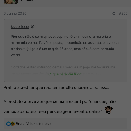
s
:
3 Junho 2026
#255
Nux disse:
Pior que não é só mlq novo, aqui no fórum mesmo, a maioria é
marmanjo velho. Tu vê os posts, a repetição de assunto, o nível das
piadas, tu julga q é um mlq de 15 anos, mas não, é cara barbudo
velho.
Coitados, estão sofrendo demais porque um jogo vai focar numa
personagem que desde o reboot de 2018 sempre existiu.
Clique para ver tudo...
Tadinhos, é dms pra eles.
Prefiro acreditar que não tem adulto chorando por isso.
A produtora teve até que se manifestar tipo "crianças, não
vamos abandonar seu personagem favorito, calma"
R
Bruna Veloz
e
terroso
e