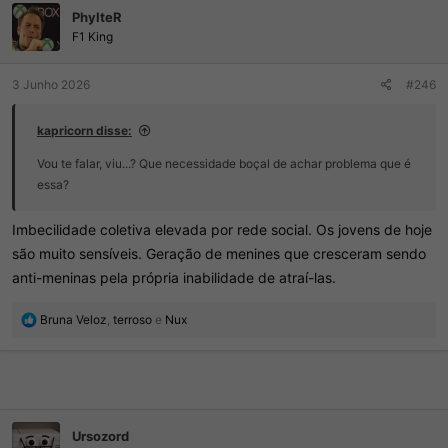
d
I
PhylteR
o
n
r
F1 King
í
d
c
o
i
3 Junho 2026
#246
t
o
ó
p
kapricorn disse:
i
c
Vou te falar, viu...? Que necessidade boçal de achar problema que é
o
essa?
Imbecilidade coletiva elevada por rede social. Os jovens de hoje
são muito sensíveis. Geração de menines que cresceram sendo
anti-meninas pela própria inabilidade de atraí-las.
R
Bruna Veloz
,
terroso
e
Nux
e
a
ç
õ
e
s
Ursozord
: