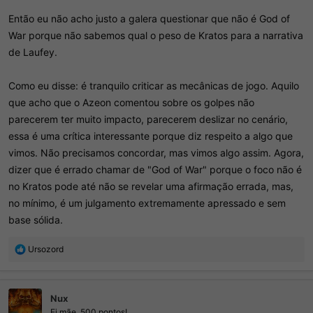
Então eu não acho justo a galera questionar que não é God of
War porque não sabemos qual o peso de Kratos para a narrativa
de Laufey.
Como eu disse: é tranquilo criticar as mecânicas de jogo. Aquilo
que acho que o Azeon comentou sobre os golpes não
parecerem ter muito impacto, parecerem deslizar no cenário,
essa é uma crítica interessante porque diz respeito a algo que
vimos. Não precisamos concordar, mas vimos algo assim. Agora,
dizer que é errado chamar de "God of War" porque o foco não é
no Kratos pode até não se revelar uma afirmação errada, mas,
no mínimo, é um julgamento extremamente apressado e sem
base sólida.
R
Ursozord
e
a
ç
Nux
õ
e
Ei mãe, 500 pontos!