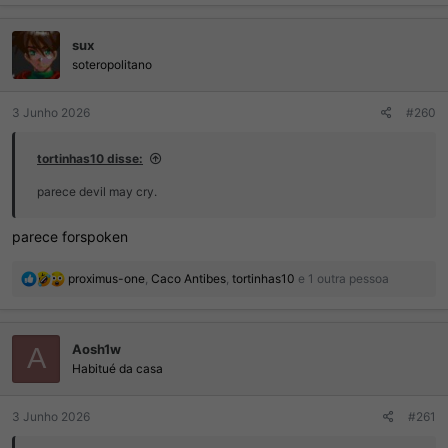
a
ç
sux
õ
e
soteropolitano
s
:
3 Junho 2026
#260
tortinhas10 disse:
parece devil may cry.
parece forspoken
R
proximus-one
,
Caco Antibes
,
tortinhas10
e 1 outra pessoa
e
a
ç
Aosh1w
õ
A
e
Habitué da casa
s
:
3 Junho 2026
#261