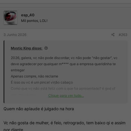
a
ç
esp_40
õ
e
Mil pontos, LOL!
s
:
3 Junho 2026
#263
Mystic King disse:
2026, galera, vc não pode discordar, vc não pode "não gostar", vc
deve agradecer por qualquer m**** que a empresa queridinha te
entregar
Apenas compre, não reclame
É isso ou vc é um pincel virjão cabaço
Como que vc não está feliz com o que foi apresentado? é god of
war, meu amigo
Clique para ver tudo...
esse é o tipo de cara que fica feliz quando a esposa sai com o
Quem não aplaude é julgado na hora
namorado e ele fica em casa jogando videogame
Vc não gosta de mulher, é feio, retrogrado, tem baixo qi e assim
por diante