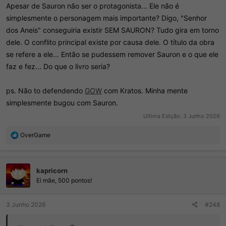
Apesar de Sauron não ser o protagonista... Ele não é
simplesmente o personagem mais importante? Digo, "Senhor
dos Aneis" conseguiria existir SEM SAURON? Tudo gira em torno
dele. O conflito principal existe por causa dele. O título da obra
se refere a ele... Então se pudessem remover Sauron e o que ele
faz e fez... Do que o livro seria?
ps. Não to defendendo
GOW
com Kratos. Minha mente
simplesmente bugou com Sauron.
Ultima Edição:
3 Junho 2026
R
OverGame
e
a
ç
kapricorn
õ
e
Ei mãe, 500 pontos!
s
:
3 Junho 2026
#248