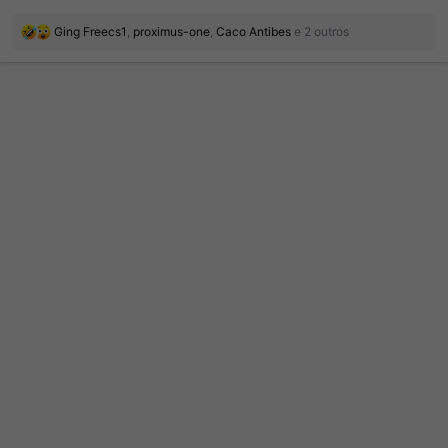
R
Ging Freecs1
,
proximus-one
,
Caco Antibes
e 2 outros
e
a
ç
õ
e
s
: