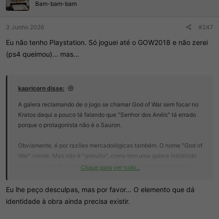
Bam-bam-bam
3 Junho 2026
#247
Eu não tenho Playstation. Só joguei até o GOW2018 e não zerei
(ps4 queimou)... mas...
kapricorn disse:
A galera reclamando de o jogo se chamar God of War sem focar no
Kratos daqui a pouco tá falando que "Senhor dos Anéis" tá errado
porque o protagonista não é o Sauron.
Obviamente, é por razões mercadológicas também. O nome "God of
War" vende. Mas não é "gratuito", como tem uma galera insistindo
aqui. A Laufey foi construída na narrativa de God of War (porque,
Clique para ver tudo...
acreditem ou não, o jogo tem história, não só o carecão delícia com
quem os redpillado aqui parecem estar obcecados), então ela
Eu lhe peço desculpas, mas por favor... O elemento que dá
(SURPRESA!) faz parte do universo God of War.
identidade à obra ainda precisa existir.