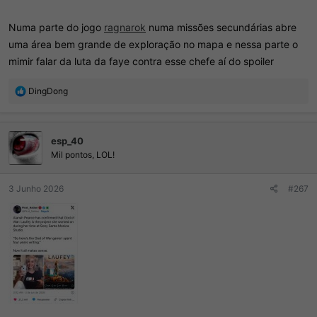
Numa parte do jogo
ragnarok
numa missões secundárias abre
uma área bem grande de exploração no mapa e nessa parte o
mimir falar da luta da faye contra esse chefe aí do spoiler
R
DingDong
e
a
ç
esp_40
õ
e
Mil pontos, LOL!
s
:
3 Junho 2026
#267