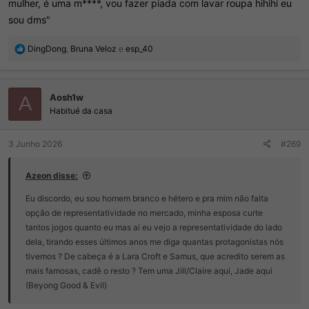
mulher, é uma m****, vou fazer piada com lavar roupa hihihi eu
sou dms"
R
DingDong
,
Bruna Veloz
e
esp_40
e
a
ç
Aosh1w
õ
A
e
Habitué da casa
s
:
3 Junho 2026
#269
Azeon disse:
Eu discordo, eu sou homem branco e hétero e pra mim não falta
opção de representatividade no mercado, minha esposa curte
tantos jogos quanto eu mas aí eu vejo a representatividade do lado
dela, tirando esses últimos anos me diga quantas protagonistas nós
tivemos ? De cabeça é a Lara Croft e Samus, que acredito serem as
mais famosas, cadê o resto ? Tem uma Jill/Claire aqui, Jade aqui
(Beyong Good & Evil)