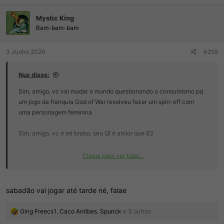
a
ç
Mystic King
õ
e
Bam-bam-bam
s
:
3 Junho 2026
#259
Nux disse:
Sim, amigo, vc vai mudar o mundo questionando o consumismo pq
um jogo da franquia God of War resolveu fazer um spin-off com
uma personagem feminina
Sim, amigo, vc é mt brabo, seu QI é amior que 83
Nossa como vc é inteligente pq não gosta da personagem feminina.
Clique para ver tudo...
Imagino como deve ser árduo esse esforço pensante q vc precisa
fazer
sabadão vai jogar até tarde né, falae
R
Ging Freecs1
,
Caco Antibes
,
Spunck
e 3 outros
e