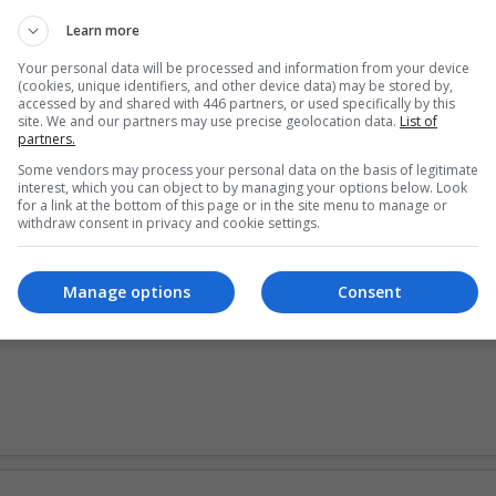
(www. kotas. com. br)
Learn more
Your personal data will be processed and information from your device
(cookies, unique identifiers, and other device data) may be stored by,
accessed by and shared with 446 partners, or used specifically by this
site. We and our partners may use precise geolocation data.
List of
partners.
Some vendors may process your personal data on the basis of legitimate
interest, which you can object to by managing your options below. Look
for a link at the bottom of this page or in the site menu to manage or
withdraw consent in privacy and cookie settings.
Manage options
Consent