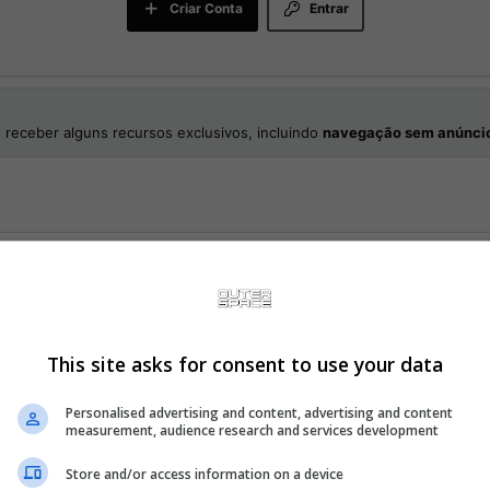
Criar Conta
Entrar
 receber alguns recursos exclusivos, incluindo
navegação sem anúnci
acote Adicional
This site asks for consent to use your data
 online
Personalised advertising and content, advertising and content
measurement, audience research and services development
Store and/or access information on a device
, com validade inicial de um ano. Depois, se os participantes tiver