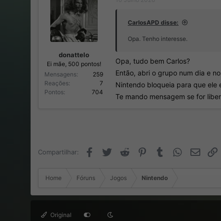
CarlosAPD disse:
Opa. Tenho interesse.
donattelo
Opa, tudo bem Carlos?
Ei mãe, 500 pontos!
Então, abri o grupo num dia e n
Mensagens
259
Reações
7
Nintendo bloqueia para que ele 
Pontos
704
Te mando mensagem se for libe
Facebook
Twitter
Reddit
Pinterest
Tumblr
WhatsApp
Email
Compartilhar:
Home
Fóruns
Jogos
Nintendo
Original