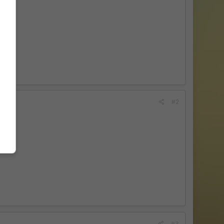
#2
#3