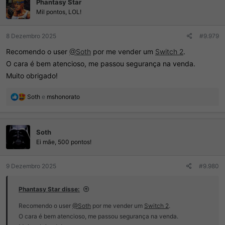
Phantasy Star
õ
e
Mil pontos, LOL!
s
:
8 Dezembro 2025
#9.979
Recomendo o user
@Soth
por me vender um
Switch 2
.
O cara é bem atencioso, me passou segurança na venda.
Muito obrigado!
R
Soth
e
mshonorato
e
a
ç
Soth
õ
e
Ei mãe, 500 pontos!
s
:
9 Dezembro 2025
#9.980
Phantasy Star disse:
Recomendo o user
@Soth
por me vender um
Switch 2
.
O cara é bem atencioso, me passou segurança na venda.