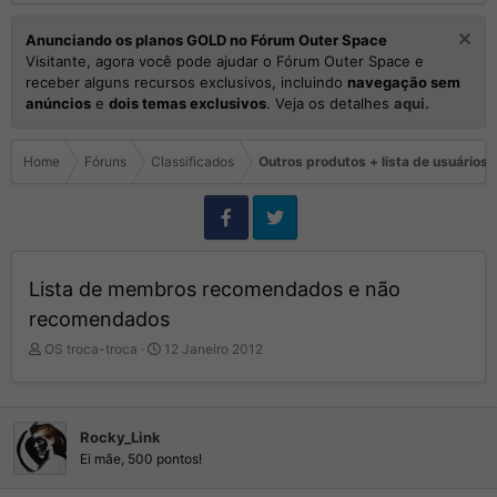
Anunciando os planos GOLD no Fórum Outer Space
Visitante, agora você pode ajudar o Fórum Outer Space e
receber alguns recursos exclusivos, incluindo
navegação sem
anúncios
e
dois temas exclusivos
. Veja os detalhes
aqui.
Home
Fóruns
Classificados
Outros produtos + lista de usuário
Lista de membros recomendados e não
recomendados
I
D
OS troca-troca
12 Janeiro 2012
n
a
i
t
c
a
i
d
Rocky_Link
a
e
Ei mãe, 500 pontos!
d
I
o
n