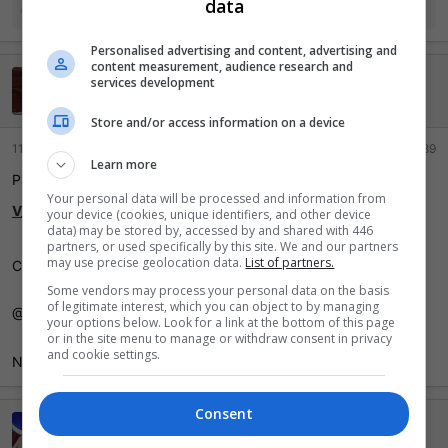
data
R
Kabaneri
e
foxmulderbh
e
a
Personalised advertising and content, advertising and
ç
content measurement, audience research and
nettboxBR
services development
õ
e
Mil pontos, LOL!
s
Store and/or access information on a device
:
11 Fevereiro 2026
#9.989
Learn more
Passando pra recomendar o
Your personal data will be processed and information from
V_Myamoto
your device (cookies, unique identifiers, and other device
data) may be stored by, accessed by and shared with 446
partners, or used specifically by this site. We and our partners
may use precise geolocation data.
List of partners.
Comprei um switch com ele e chegou tudo perfeito
Some vendors may process your personal data on the basis
of legitimate interest, which you can object to by managing
@
V_Myamoto
your options below. Look for a link at the bottom of this page
or in the site menu to manage or withdraw consent in privacy
and cookie settings.
Nao sei se é só colocar o @ pra marcar o user
Consent
Saoro Master
Ei mãe, 500 pontos!