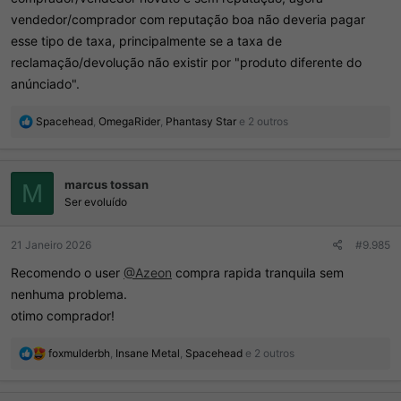
vendedor/comprador com reputação boa não deveria pagar
esse tipo de taxa, principalmente se a taxa de
reclamação/devolução não existir por "produto diferente do
anúnciado".
R
Spacehead
,
OmegaRider
,
Phantasy Star
e 2 outros
e
a
ç
marcus tossan
õ
M
e
Ser evoluído
s
:
21 Janeiro 2026
#9.985
Recomendo o user
@Azeon
compra rapida tranquila sem
nenhuma problema.
otimo comprador!
R
foxmulderbh
,
Insane Metal
,
Spacehead
e 2 outros
e
a
ç