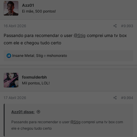
Azz01
õ
e
Ei mãe, 500 pontos!
s
:
16 Abril 2026
#9.993
Passando para recomendar o user
@Stig
comprei uma tv box
com ele e chegou tudo certo
R
Insane Metal
,
Stig
e
mshonorato
e
a
ç
foxmulderbh
õ
e
Mil pontos, LOL!
s
:
17 Abril 2026
#9.994
Azz01 disse:
Passando para recomendar o user
@Stig
comprei uma tv box com
ele e chegou tudo certo