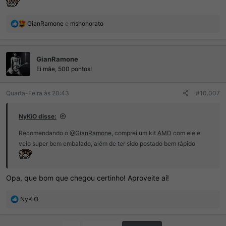
R
GianRamone
e
mshonorato
e
a
ç
GianRamone
õ
e
Ei mãe, 500 pontos!
s
:
Quarta-Feira às 20:43
#10.007
NyKiO disse:
Recomendando o
@GianRamone
, comprei um kit
AMD
com ele e
veio super bem embalado, além de ter sido postado bem rápido
Opa, que bom que chegou certinho! Aproveite aí!
R
NyKiO
e
a
ç