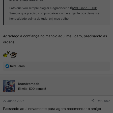
Fato que vou sempre elogiar e agradecer o
@WaGuinho_SCCP
Sempre que preciso compro caixas com ele, gente boa demais e
honestidade acima de tudo! tmj meu velho
Agradeço a confiança no manolo aqui meu caro, precisando as
ordens!
R
Red Baron
e
a
ç
leandromede
õ
e
Ei mãe, 500 pontos!
s
:
27 Junho 2026
#10.002
Passando aqui novamente para agora recomendar o amigo