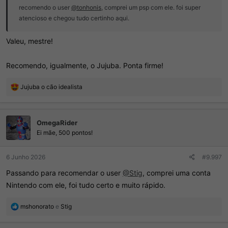
recomendo o user
@tonhonis
, comprei um psp com ele. foi super
atencioso e chegou tudo certinho aqui.
Valeu, mestre!
Recomendo, igualmente, o Jujuba. Ponta firme!
R
Jujuba o cão idealista
e
a
ç
OmegaRider
õ
e
Ei mãe, 500 pontos!
s
:
6 Junho 2026
#9.997
Passando para recomendar o user
@Stig
, comprei uma conta
Nintendo com ele, foi tudo certo e muito rápido.
R
mshonorato
e
Stig
e
a