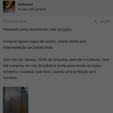
Kabaneri
õ
e
Ei mãe, 500 pontos!
s
:
6 Fevereiro 2026
#9.986
Passando para recomendar user
@rftailor
Comprei alguns jogos de switch, venda direta sem
intermediação de plataformas.
Zero dor de cabeça, 100% de simpatia, atenção e cuidado. User
até comprou um rolo de plástico bolha para enviar os jogos,
tamanho o cuidado que teve, usando uma proteção anti
Correios.