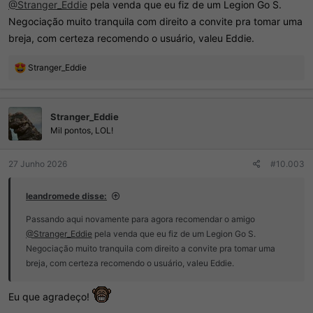
@Stranger_Eddie
pela venda que eu fiz de um Legion Go S.
Negociação muito tranquila com direito a convite pra tomar uma
breja, com certeza recomendo o usuário, valeu Eddie.
R
Stranger_Eddie
e
a
ç
Stranger_Eddie
õ
e
Mil pontos, LOL!
s
:
27 Junho 2026
#10.003
leandromede disse:
Passando aqui novamente para agora recomendar o amigo
@Stranger_Eddie
pela venda que eu fiz de um Legion Go S.
Negociação muito tranquila com direito a convite pra tomar uma
breja, com certeza recomendo o usuário, valeu Eddie.
Eu que agradeço!