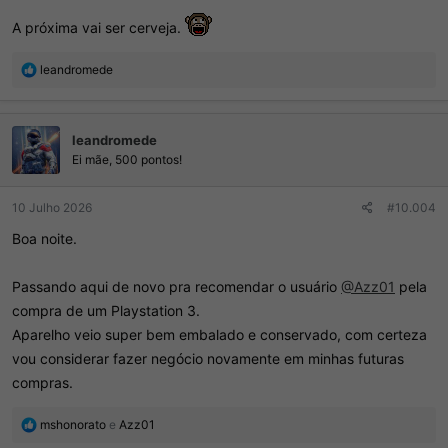
A próxima vai ser cerveja.
R
leandromede
e
a
ç
leandromede
õ
e
Ei mãe, 500 pontos!
s
:
10 Julho 2026
#10.004
Boa noite.
Passando aqui de novo pra recomendar o usuário
@Azz01
pela
compra de um Playstation 3.
Aparelho veio super bem embalado e conservado, com certeza
vou considerar fazer negócio novamente em minhas futuras
compras.
R
mshonorato
e
Azz01
e