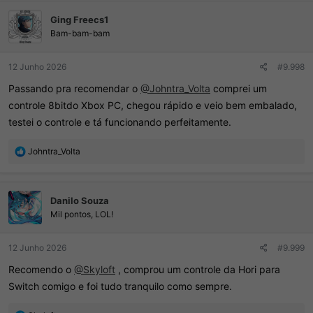
ç
Ging Freecs1
õ
e
Bam-bam-bam
s
:
12 Junho 2026
#9.998
Passando pra recomendar o
@Johntra_Volta
comprei um
controle 8bitdo Xbox PC, chegou rápido e veio bem embalado,
testei o controle e tá funcionando perfeitamente.
R
Johntra_Volta
e
a
ç
Danilo Souza
õ
e
Mil pontos, LOL!
s
:
12 Junho 2026
#9.999
Recomendo o
@Skyloft
, comprou um controle da Hori para
Switch comigo e foi tudo tranquilo como sempre.