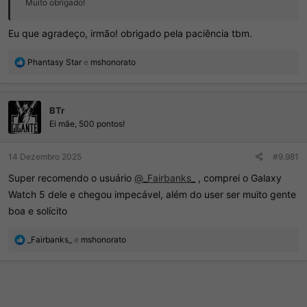
Muito obrigado!
Eu que agradeço, irmão! obrigado pela paciência tbm.
R
Phantasy Star
e
mshonorato
e
a
ç
BTr
õ
e
Ei mãe, 500 pontos!
s
:
14 Dezembro 2025
#9.981
Super recomendo o usuário
@_Fairbanks_
, comprei o Galaxy
Watch 5 dele e chegou impecável, além do user ser muito gente
boa e solícito
R
_Fairbanks_
e
mshonorato
e
a
ç
õ
e