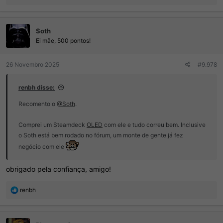
e
a
ç
Soth
õ
e
Ei mãe, 500 pontos!
s
:
26 Novembro 2025
#9.978
renbh disse:
Recomento o
@Soth
.
Comprei um Steamdeck
OLED
com ele e tudo correu bem. Inclusive
o Soth está bem rodado no fórum, um monte de gente já fez
negócio com ele
obrigado pela confiança, amigo!
R
renbh
e
a
ç