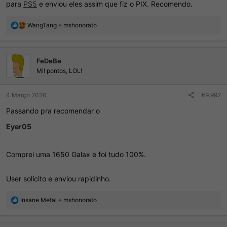
para
PS5
e enviou eles assim que fiz o PIX. Recomendo.
R
WangTang
e
mshonorato
e
a
ç
FeDeBe
õ
e
Mil pontos, LOL!
s
:
4 Março 2026
#9.992
Passando pra recomendar o
Eyer05
Comprei uma 1650 Galax e foi tudo 100%.
User solícito e enviou rapidinho.
R
Insane Metal
e
mshonorato
e
a
ç