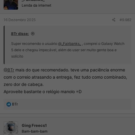
Lenda da internet
16 Dezembro 2025
#9.982
BTr disse:
Super recomendo o usuário
@_Fairbanks_
, comprei o Galaxy Watch
5 dele e chegou impecável, além do user ser muito gente boa e
solícito
@BTr
mais do que recomendado. teve uma paciência enorme
com o correio atrasando a entrega, fez tudo como combinado,
zero dor de cabeça.
Aproveite bastante o relógio manolo =D
R
BTr
e
a
ç
Ging Freecs1
õ
e
Bam-bam-bam