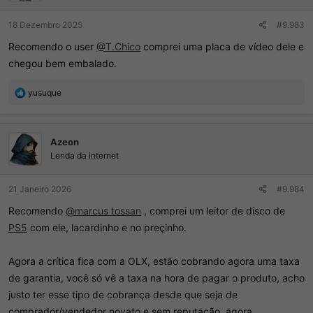
s
:
18 Dezembro 2025
#9.983
Recomendo o user
@T.Chico
comprei uma placa de vídeo dele e
chegou bem embalado.
R
yusuque
e
a
ç
Azeon
õ
e
Lenda da internet
s
:
21 Janeiro 2026
#9.984
Recomendo
@marcus tossan
, comprei um leitor de disco de
PS5
com ele, lacardinho e no preçinho.
Agora a crítica fica com a OLX, estão cobrando agora uma taxa
de garantia, você só vê a taxa na hora de pagar o produto, acho
justo ter esse tipo de cobrança desde que seja de
comprador/vendedor novato e sem reputação, agora