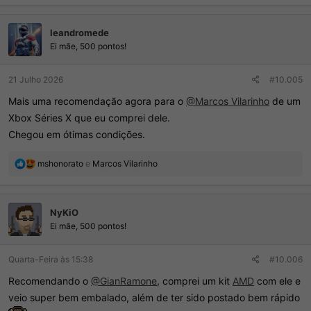
a
ç
leandromede
õ
e
Ei mãe, 500 pontos!
s
:
21 Julho 2026
#10.005
Mais uma recomendação agora para o
@Marcos Vilarinho
de um
Xbox Séries X que eu comprei dele.
Chegou em ótimas condições.
R
mshonorato
e
Marcos Vilarinho
e
a
ç
NyKiO
õ
e
Ei mãe, 500 pontos!
s
:
Quarta-Feira às 15:38
#10.006
Recomendando o
@GianRamone
, comprei um kit
AMD
com ele e
veio super bem embalado, além de ter sido postado bem rápido