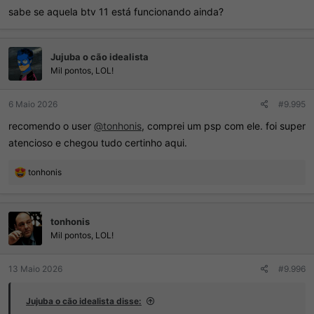
sabe se aquela btv 11 está funcionando ainda?
Jujuba o cão idealista
Mil pontos, LOL!
6 Maio 2026
#9.995
recomendo o user
@tonhonis
, comprei um psp com ele. foi super
atencioso e chegou tudo certinho aqui.
R
tonhonis
e
a
ç
tonhonis
õ
e
Mil pontos, LOL!
s
:
13 Maio 2026
#9.996
Jujuba o cão idealista disse: