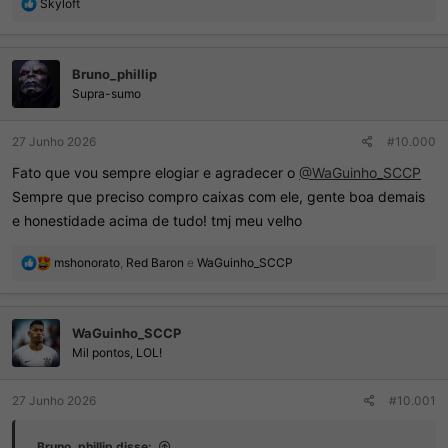
R
Skyloft
e
a
ç
Bruno_phillip
õ
e
Supra-sumo
s
:
27 Junho 2026
#10.000
Fato que vou sempre elogiar e agradecer o
@WaGuinho_SCCP
Sempre que preciso compro caixas com ele, gente boa demais
e honestidade acima de tudo! tmj meu velho
R
mshonorato
,
Red Baron
e
WaGuinho_SCCP
e
a
ç
WaGuinho_SCCP
õ
e
Mil pontos, LOL!
s
:
27 Junho 2026
#10.001
Bruno_phillip disse: