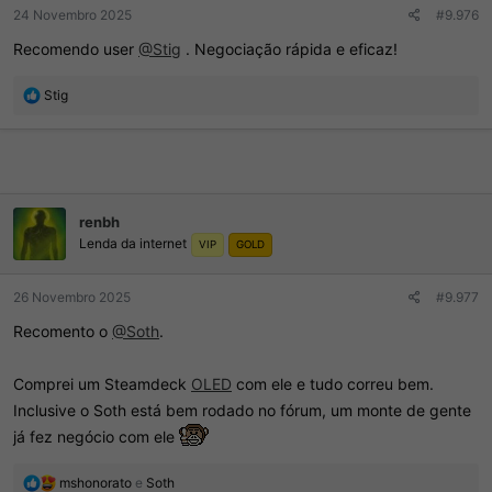
r
í
24 Novembro 2025
#9.976
d
c
Recomendo user
@Stig
. Negociação rápida e eficaz!
o
i
t
o
ó
R
Stig
p
e
i
a
c
ç
o
õ
e
s
renbh
:
Lenda da internet
VIP
GOLD
26 Novembro 2025
#9.977
Recomento o
@Soth
.
Comprei um Steamdeck
OLED
com ele e tudo correu bem.
Inclusive o Soth está bem rodado no fórum, um monte de gente
já fez negócio com ele
R
mshonorato
e
Soth