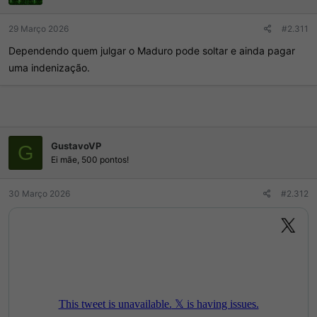
d
I
o
n
r
í
29 Março 2026
#2.311
d
c
Dependendo quem julgar o Maduro pode soltar e ainda pagar
o
i
t
o
uma indenização.
ó
p
i
c
o
GustavoVP
G
Ei mãe, 500 pontos!
30 Março 2026
#2.312