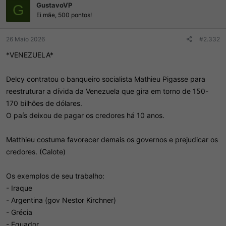
GustavoVP
õ
G
e
Ei mãe, 500 pontos!
s
:
26 Maio 2026
#2.332
*VENEZUELA*
Delcy contratou o banqueiro socialista Mathieu Pigasse para
reestruturar a dívida da Venezuela que gira em torno de 150-
170 bilhões de dólares.
O país deixou de pagar os credores há 10 anos.
Matthieu costuma favorecer demais os governos e prejudicar os
credores. (Calote)
Os exemplos de seu trabalho:
- Iraque
- ⁠Argentina (gov Nestor Kirchner)
- ⁠Grécia
- ⁠Equador