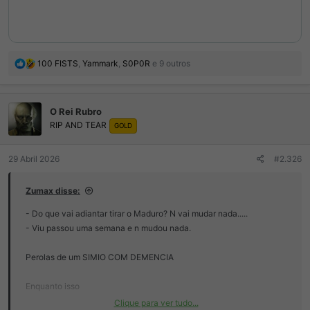
R
100 FISTS
,
Yammark
,
S0P0R
e 9 outros
e
a
ç
O Rei Rubro
õ
RIP AND TEAR
e
GOLD
s
:
29 Abril 2026
#2.326
Zumax disse:
- Do que vai adiantar tirar o Maduro? N vai mudar nada.....
- Viu passou uma semana e n mudou nada.
Perolas de um SIMIO COM DEMENCIA
Enquanto isso
Clique para ver tudo...