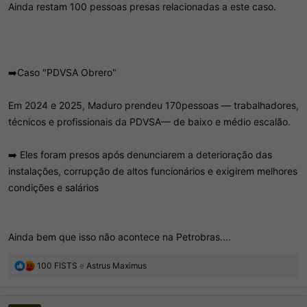
Ainda restam 100 pessoas presas relacionadas a este caso.
➡️Caso "PDVSA Obrero"
Em 2024 e 2025, Maduro prendeu 170pessoas — trabalhadores,
técnicos e profissionais da PDVSA— de baixo e médio escalão.
➡️ Eles foram presos após denunciarem a deterioração das
instalações, corrupção de altos funcionários e exigirem melhores
condições e salários
Ainda bem que isso não acontece na Petrobras....
R
100 FISTS
e
Astrus Maximus
e
a
ç