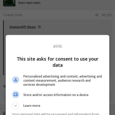
e
Bam-bam-bam
s
:
15 Abril 2026
#2.321
GustavoVP disse:
This site asks for consent to use your
data
Clique para ver tudo...
Personalised advertising and content, advertising and
content measurement, audience research and
services development
Vagabundo do c***lh0!!
Store and/or access information on a device
R
Antestor
,
100 FISTS
e
Inosuke Hashibira
e
Learn more
a
ç
Your personal data will be processed and information from