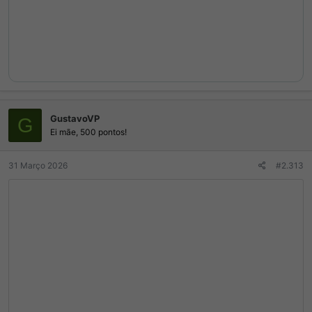
GustavoVP
G
Ei mãe, 500 pontos!
31 Março 2026
#2.313