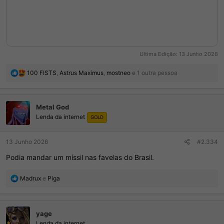
Ultima Edição:
13 Junho 2026
R
100 FISTS
,
Astrus Maximus
,
mostneo
e 1 outra pessoa
e
a
ç
Metal God
õ
Lenda da internet
e
GOLD
s
:
13 Junho 2026
#2.334
Podia mandar um míssil nas favelas do Brasil.
R
Madrux
e
Piga
e
a
ç
yage
õ
e
Lenda da internet