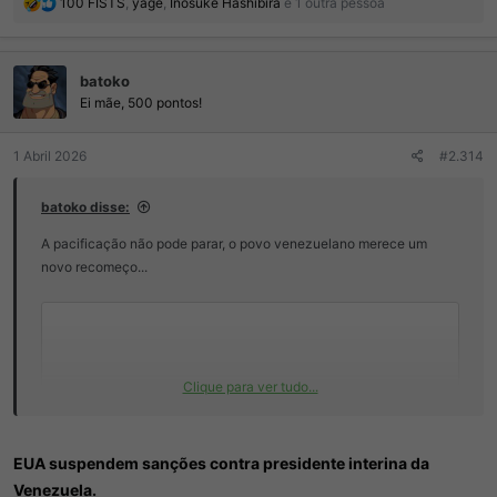
R
100 FISTS
,
yage
,
Inosuke Hashibira
e 1 outra pessoa
e
a
ç
batoko
õ
e
Ei mãe, 500 pontos!
s
:
1 Abril 2026
#2.314
batoko disse:
A pacificação não pode parar, o povo venezuelano merece um
novo recomeço...
Clique para ver tudo...
EUA suspendem sanções contra presidente interina da
Venezuela.