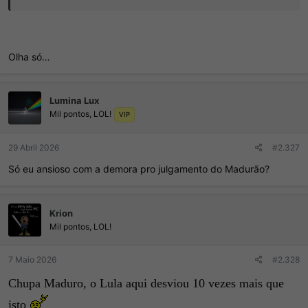
Olha só…
Lumina Lux
Mil pontos, LOL!
VIP
29 Abril 2026
#2.327
Só eu ansioso com a demora pro julgamento do Madurão?
Krion
Mil pontos, LOL!
7 Maio 2026
#2.328
Chupa Maduro, o Lula aqui desviou 10 vezes mais que
isto