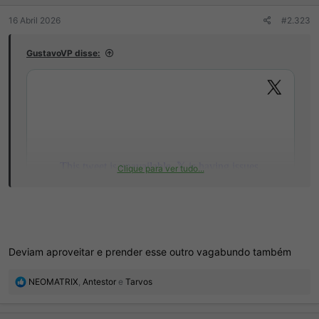
16 Abril 2026
#2.323
GustavoVP disse:
Clique para ver tudo...
Deviam aproveitar e prender esse outro vagabundo também
R
NEOMATRIX
,
Antestor
e
Tarvos
e
a