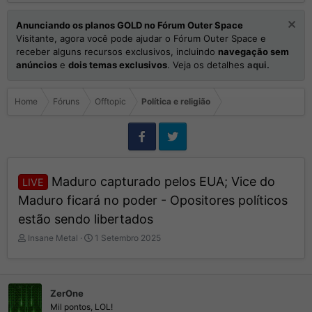
Anunciando os planos GOLD no Fórum Outer Space
Visitante, agora você pode ajudar o Fórum Outer Space e
receber alguns recursos exclusivos, incluindo
navegação sem
anúncios
e
dois temas exclusivos
. Veja os detalhes
aqui.
Home
Fóruns
Offtopic
Política e religião
Maduro capturado pelos EUA; Vice do
LIVE
Maduro ficará no poder - Opositores políticos
estão sendo libertados
I
D
Insane Metal
1 Setembro 2025
n
a
i
t
c
a
i
d
ZerOne
a
e
Mil pontos, LOL!