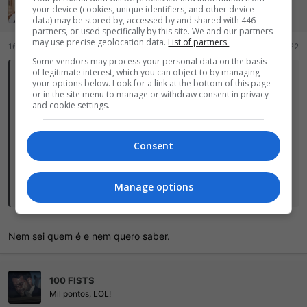
Senhor do nada
õ
your device (cookies, unique identifiers, and other device
e
Bam-bam-bam
data) may be stored by, accessed by and shared with 446
s
partners, or used specifically by this site. We and our partners
:
may use precise geolocation data.
List of partners.
16 Abril 2026
#2.322
Some vendors may process your personal data on the basis
of legitimate interest, which you can object to by managing
GustavoVP disse:
your options below. Look for a link at the bottom of this page
or in the site menu to manage or withdraw consent in privacy
and cookie settings.
Consent
Manage options
Clique para ver tudo...
Nem sei quem é e nem quero saber.
100 FISTS
Mil pontos, LOL!