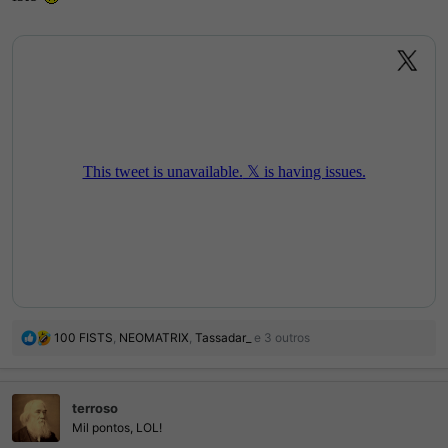
R
100 FISTS
,
NEOMATRIX
,
Tassadar_
e 3 outros
e
a
ç
terroso
õ
e
Mil pontos, LOL!
s