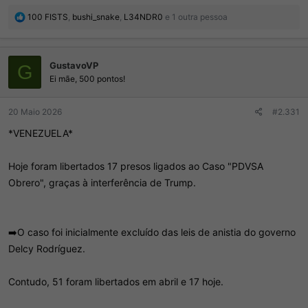
R
100 FISTS
,
bushi_snake
,
L34NDR0
e 1 outra pessoa
e
a
ç
GustavoVP
õ
G
e
Ei mãe, 500 pontos!
s
:
20 Maio 2026
#2.331
*VENEZUELA*
Hoje foram libertados 17 presos ligados ao Caso "PDVSA
Obrero", graças à interferência de Trump.
➡️O caso foi inicialmente excluído das leis de anistia do governo
Delcy Rodríguez.
Contudo, 51 foram libertados em abril e 17 hoje.