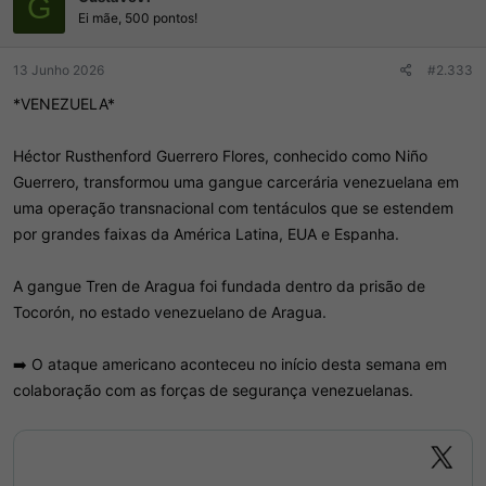
G
e
Ei mãe, 500 pontos!
s
:
13 Junho 2026
#2.333
*VENEZUELA*
Héctor Rusthenford Guerrero Flores, conhecido como Niño
Guerrero, transformou uma gangue carcerária venezuelana em
uma operação transnacional com tentáculos que se estendem
por grandes faixas da América Latina, EUA e Espanha.
A gangue Tren de Aragua foi fundada dentro da prisão de
Tocorón, no estado venezuelano de Aragua.
➡️ O ataque americano aconteceu no início desta semana em
colaboração com as forças de segurança venezuelanas.