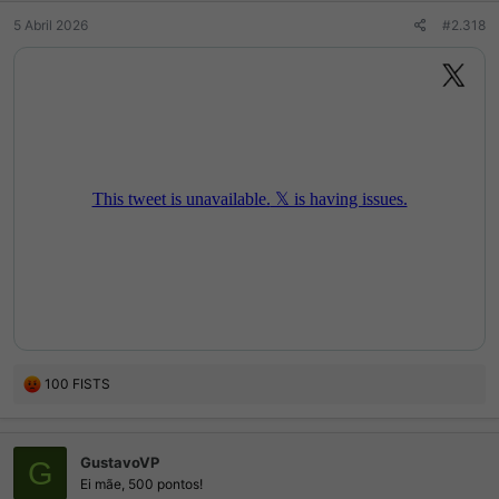
5 Abril 2026
#2.318
R
100 FISTS
e
a
ç
GustavoVP
õ
G
e
Ei mãe, 500 pontos!