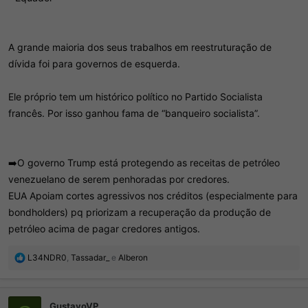
A grande maioria dos seus trabalhos em reestruturação de
dívida foi para governos de esquerda.
Ele próprio tem um histórico político no Partido Socialista
francês. Por isso ganhou fama de “banqueiro socialista”.
➡️O governo Trump está protegendo as receitas de petróleo
venezuelano de serem penhoradas por credores.
EUA Apoiam cortes agressivos nos créditos (especialmente para
bondholders) pq priorizam a recuperação da produção de
petróleo acima de pagar credores antigos.
R
L34NDR0
,
Tassadar_
e
Alberon
e
a
ç
GustavoVP
õ