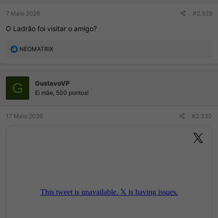
:
7 Maio 2026
#2.329
O Ladrão foi visitar o amigo?
R
NEOMATRIX
e
a
ç
GustavoVP
õ
G
e
Ei mãe, 500 pontos!
s
:
17 Maio 2026
#2.330