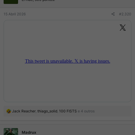
s
:
15 Abril 2026
#2.320
R
Jack Reacher
,
thiago_solid
,
100 FISTS
e 4 outros
e
a
ç
Madrux
õ